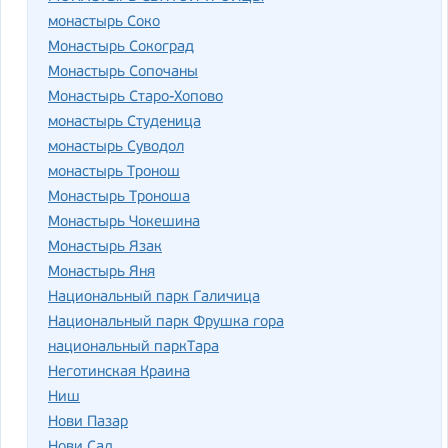
монастырь Соко
Монастырь Сокоград
Монастырь Сопочаны
Монастырь Старо-Хопово
монастырь Студеница
монастырь Суводол
монастырь Тронош
Монастырь Троноша
Монастырь Чокешина
Монастырь Язак
Монастырь Яня
Национальный парк Галичица
Национальный парк Фрушка гора
национальный паркТара
Неготинская Краина
Ниш
Нови Пазар
Нови Сад