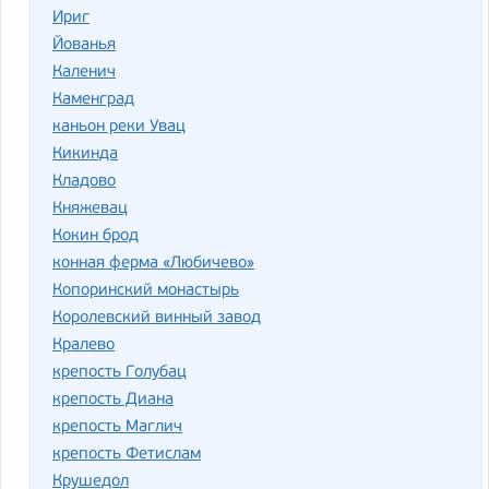
Ириг
Йованья
Каленич
Каменград
каньон реки Увац
Кикинда
Кладово
Княжевац
Кокин брод
конная ферма «Любичево»
Копоринский монастырь
Королевский винный завод
Кралево
крепость Голубац
крепость Диана
крепость Маглич
крепость Фетислам
Крушедол