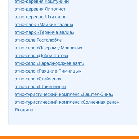
этно-деревня Коштуничи
этно-деревня Липолист
этно-деревня Штитково
этно-парк «Майкин салаш»
этно-парк «Тержича авлиа»
этно-селе Гостолюбле
этно-село «Джерам у Мокрини»
этно-село «Добри поток»
этно-село «Караджорджев ваят»
этно-село «Раяцкие Пимницы»
этно-село «Стайчево»
этно-село «Шливовица»
этно-туристический комплекс «Каштел-Эчка»
этно-туристический комплекс «Солнечная река»
Ягодина