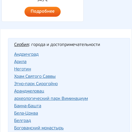
945 €
Подробнее
Сербия
: города и достопримечательности
Андричград
Арила
Неготин
Храм Святого Саввы
Этно-парк Сирогойно
Аранджеловац
археологический парк Виминациум
Баина-Башта
Бела-Црква
Белград
Богованский монастырь