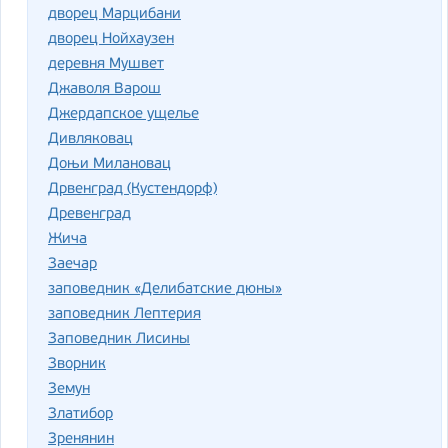
дворец Марцибани
дворец Нойхаузен
деревня Мушвет
Джаволя Варош
Джердапское ущелье
Дивляковац
Доњи Милановац
Дрвенград (Кустендорф)
Древенград
Жича
Заечар
заповедник «Делибатские дюны»
заповедник Лептерия
Заповедник Лисины
Зворник
Земун
Златибор
Зренянин