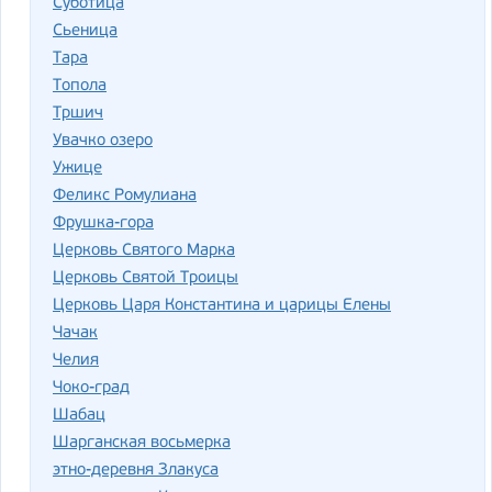
Суботица
Сьеница
Тара
Топола
Тршич
Увачко озеро
Ужице
Феликс Ромулиана
Фрушка-гора
Церковь Святого Марка
Церковь Святой Троицы
Церковь Царя Константина и царицы Елены
Чачак
Челия
Чоко-град
Шабац
Шарганская восьмерка
этно-деревня Злакуса