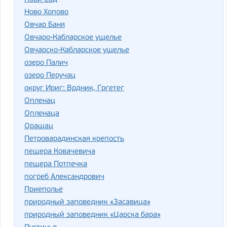
Ново Хопово
Овчар Баня
Овчаро-Кабларское ущелье
Овчарско-Кабларское ущелье
озеро Палич
озеро Перучац
округ Ириг: Врдник, Гргетег
Опленац
Опленаца
Орашац
Петроварадинская крепость
пещера Ковачевича
пещера Потпечка
погреб Александрович
Приеполье
природный заповедник «Засавица»
природный заповедник «Царска бара»