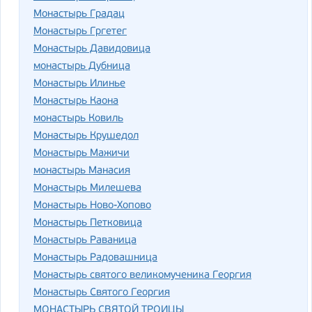
Монастырь Градац
Монастырь Гргетег
Монастырь Давидовица
монастырь Дубница
Монастырь Илинье
Монастырь Каона
монастырь Ковиль
Монастырь Крушедол
Монастырь Мажичи
монастырь Манасия
Монастырь Милешева
Монастырь Ново-Хопово
Монастырь Петковица
Монастырь Раваница
Монастырь Радовашница
Монастырь святого великомученика Георгия
Монастырь Святого Георгия
МОНАСТЫРЬ СВЯТОЙ ТРОИЦЫ