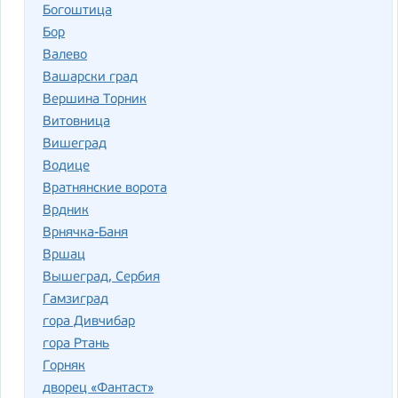
Богоштица
Бор
Валево
Вашарски град
Вершина Торник
Витовница
Вишеград
Водице
Вратнянские ворота
Врдник
Врнячка-Баня
Вршац
Вышеград, Сербия
Гамзиград
гора Дивчибар
гора Ртань
Горняк
дворец «Фантаст»