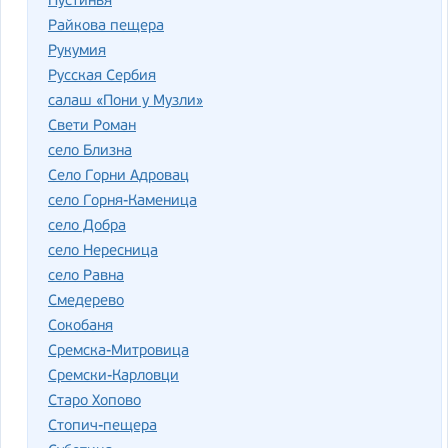
Пустинья
Райкова пещера
Рукумия
Русская Сербия
салаш «Пони у Музли»
Свети Роман
село Близна
Село Горни Адровац
село Горня-Каменица
село Добра
село Нересница
село Равна
Смедерево
Сокобаня
Сремска-Митровица
Сремски-Карловци
Старо Хопово
Стопич-пещера