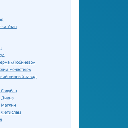
ад
еки Увац
ц
од
ферма «Любичево»
ский монастырь
ский винный завод
 Голубац
ь Диана
ь Маглич
ь Фетислам
л