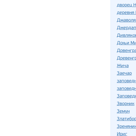
дворец Н
деревня
Джаволя
Джердап
Дивляко
Доњи Ми
Дрвенгра
Древенг
Жича
Заечар
заповед
заповед
Заповед
Зворник
Земун
Златибо
Зреняни
Ириг