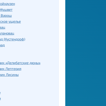
ойхаузен
 Мушвет
 Варош
ское ущелье
вац
лановац
д (Кустендорф)
рад
ник «Делибатские дюны»
ник Лептерия
ник Лисины
р
н