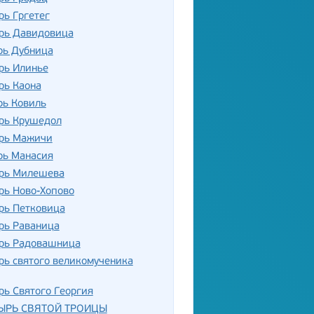
ь Гргетег
рь Давидовица
рь Дубница
рь Илинье
рь Каона
рь Ковиль
рь Крушедол
рь Мажичи
рь Манасия
рь Милешева
рь Ново-Хопово
рь Петковица
рь Раваница
рь Радовашница
ь святого великомученика
ь Святого Георгия
ЫРЬ СВЯТОЙ ТРОИЦЫ