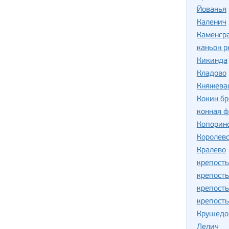
Йованья
Каленич
Каменгр
каньон р
Кикинда
Кладово
Княжева
Кокин бр
конная 
Копорин
Королев
Кралево
крепость
крепост
крепост
крепост
Крушедо
Лелич