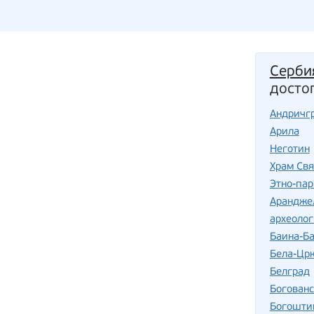
Серби
досто
Андричг
Арила
Неготин
Храм Свя
Этно-пар
Арандже
археоло
Баина-Б
Бела-Цр
Белград
Богован
Богошти