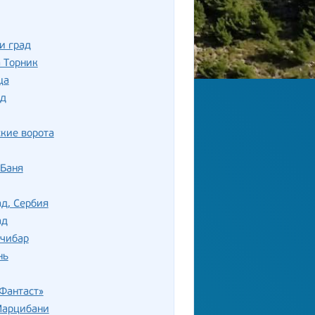
и град
 Торник
ца
д
кие ворота
-Баня
д, Сербия
ад
вчибар
нь
Фантаст»
Марцибани