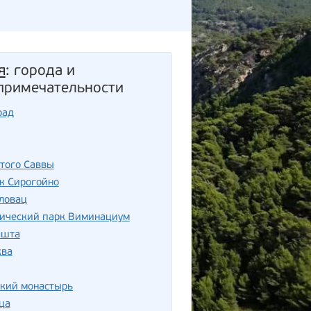
я
: города и
примечательности
рад
того Саввы
к Сирогойно
ловац
гический парк Виминациум
ашта
ква
ский монастырь
ца