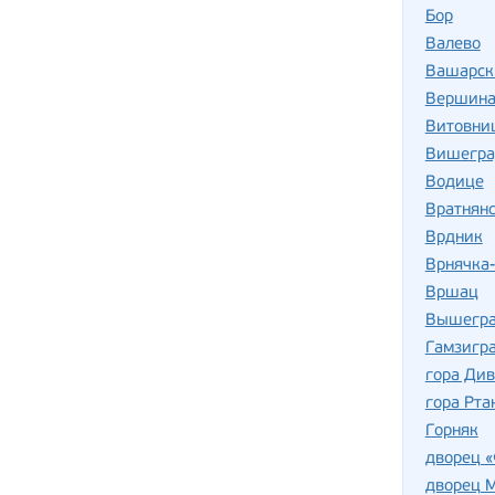
Бор
Валево
Вашарск
Вершина
Витовни
Вишегра
Водице
Вратнянс
Врдник
Врнячка
Вршац
Вышегра
Гамзигр
гора Ди
гора Рта
Горняк
дворец «
дворец 