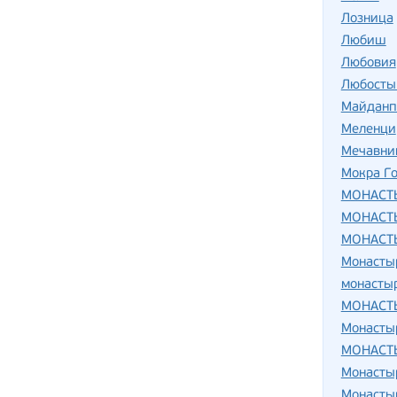
Лозница
Любиш
Любовия
Любосты
Майданп
Меленци
Мечавни
Мокра Г
МОНАСТ
МОНАСТ
МОНАСТ
Монасты
монасты
МОНАСТ
Монасты
МОНАСТ
Монасты
Монасты