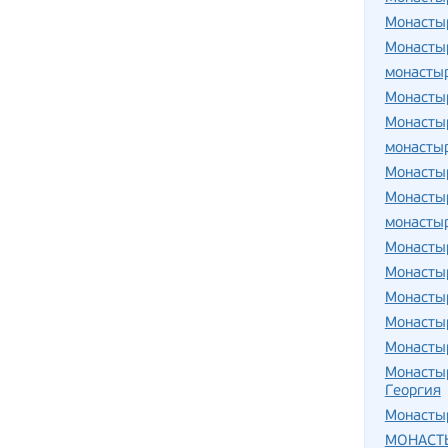
Монастыр
Монасты
монасты
Монасты
Монасты
монасты
Монасты
Монасты
монасты
Монасты
Монасты
Монасты
Монасты
Монасты
Монастыр
Георгия
Монастыр
МОНАСТ