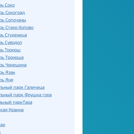
рь Соко
рь Сокоград
рь Сопочаны
рь Старо-Хопово
рь Студеница
рь Суводол
рь Тронош
рь Троноша
рь Чокешина
рь Язак
рь Яня
льный парк Галичица
льный парк Фрушка гора
льный паркТара
кая Краина
зар
д