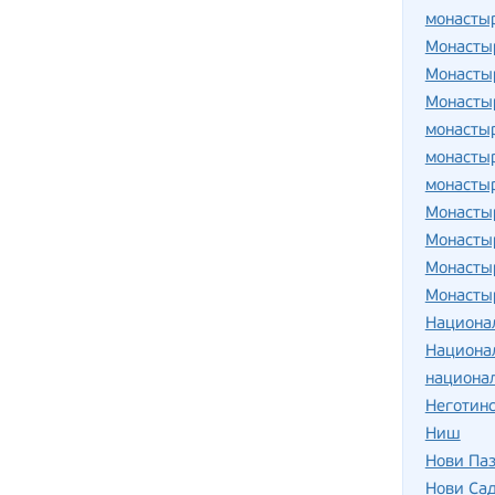
монасты
Монасты
Монасты
Монасты
монасты
монасты
монасты
Монасты
Монасты
Монасты
Монасты
Национа
Национа
национа
Неготинс
Ниш
Нови Па
Нови Са