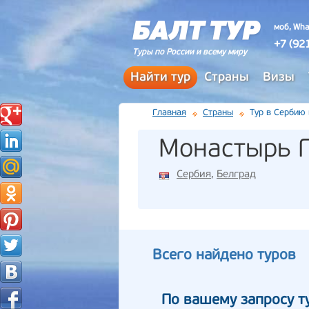
моб, Wha
+7 (92
Туры по России и всему миру
Найти тур
Страны
Визы
Главная
Страны
Тур в Сербию
Монастырь Г
Сербия
,
Белград
Всего найдено туров
По вашему запросу т