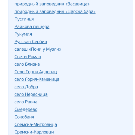
природный заповедник «Засавица»
природный заповедник «Царска бара»
Пустинья
Райкова пещера
Рукумия
Русская Сербия
салаш «Пони у Музли»
Свети Роман
село Близна
Село Горни Адровац
село Горня-Каменица
село Добра
село Нересница
село Равна
Смедерево
Сокобаня
Сремска-Митровица
Сремски-Карловци