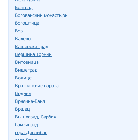
Бела-Црква
Белград
Богованский монастырь
Богоштица
Бор
Валево
Вашарски град
Вершина Торник
Витовница
Вишеград
Водице
Вратнянские ворота
Врдник
Врнячка-Баня
Вршац
Вышеград, Сербия
Гамзиград
гора Дивчибар