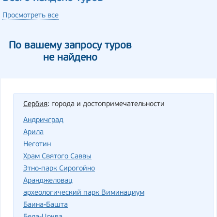
Просмотреть все
По вашему запросу туров
не найдено
Сербия
: города и достопримечательности
Андричград
Арила
Неготин
Храм Святого Саввы
Этно-парк Сирогойно
Аранджеловац
археологический парк Виминациум
Баина-Башта