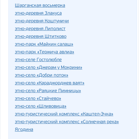
Шарганская восьмерка
этно-деревня Злакуса
этно-деревня Коштуничи
этно-деревня Липолист
этно-деревня Штитково
этно-парк «Майкин салаш»
этно-парк «Тержича авлиа»
этно-селе Гостолюбле
этно-село «Джерам у Мокрини»
этно-село «Добри поток»
этно-село «Караджорджев ваят»
этно-село «Раяцкие Пимницы»
этно-село «Стайчево»
этно-село «Шливовица»
этно-туристический комплекс «Каштел-Эчка»
этно-туристический комплекс «Солнечная река»
Ягодина