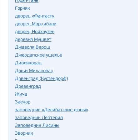
гора Ртань
Горняк
дворец «Фантаст»
дворец Марцибани
дворец Нойхаузен
деревня Мушвет
Джаволя Варош
Джердапское ущелье
Дивляковац
Доњи Милановац
Дрвенград (Кустендорф)
Древенград
Жича
Заечар
заповедник «Делибатские дюны»
заповедник Лептерия
Заповедник Лисины
Зворник