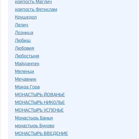
крепость Маглич
крепость Фетислам
Крушедол
Лелич
Лозница
Любиш
Любовия
Любостыня
Майданпек
Меленци
Мечавник
Мокра Гора
МОНАСТЫРЬ ЙОВАНЬЕ
МОНАСТЫРЬ НИКОЛЬЕ
МОНАСТЫРЬ УСПЕНЬЕ
Монастырь Банья
монастырь Буково
МОНАСТЫРЬ ВВЕДЕНИЕ