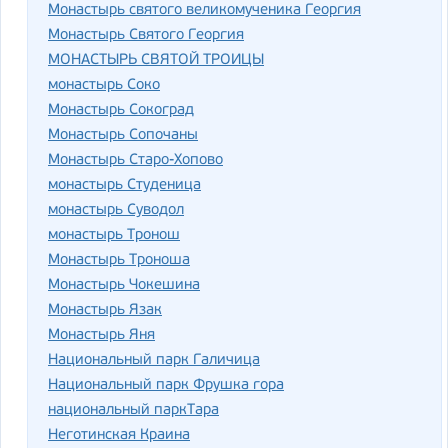
Монастырь святого великомученика Георгия
Монастырь Святого Георгия
МОНАСТЫРЬ СВЯТОЙ ТРОИЦЫ
монастырь Соко
Монастырь Сокоград
Монастырь Сопочаны
Монастырь Старо-Хопово
монастырь Студеница
монастырь Суводол
монастырь Тронош
Монастырь Троноша
Монастырь Чокешина
Монастырь Язак
Монастырь Яня
Национальный парк Галичица
Национальный парк Фрушка гора
национальный паркТара
Неготинская Краина