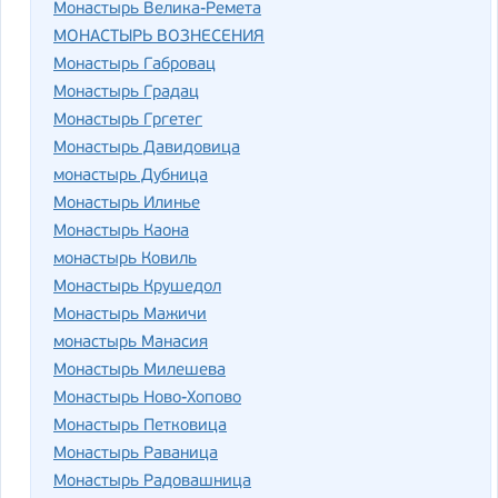
Монастырь Велика-Ремета
МОНАСТЫРЬ ВОЗНЕСЕНИЯ
Монастырь Габровац
Монастырь Градац
Монастырь Гргетег
Монастырь Давидовица
монастырь Дубница
Монастырь Илинье
Монастырь Каона
монастырь Ковиль
Монастырь Крушедол
Монастырь Мажичи
монастырь Манасия
Монастырь Милешева
Монастырь Ново-Хопово
Монастырь Петковица
Монастырь Раваница
Монастырь Радовашница