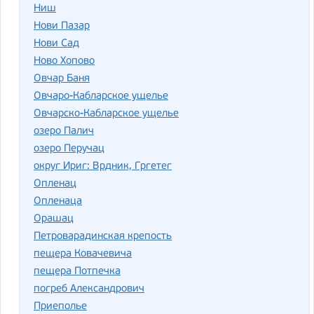
Ниш
Нови Пазар
Нови Сад
Ново Хопово
Овчар Баня
Овчаро-Кабларское ущелье
Овчарско-Кабларское ущелье
озеро Палич
озеро Перучац
округ Ириг: Врдник, Гргетег
Опленац
Опленаца
Орашац
Петроварадинская крепость
пещера Ковачевича
пещера Потпечка
погреб Александрович
Приеполье