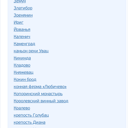
Земун
Златибор
Зренянин
Ириг
Йованья
Каленич
Каменград
каньон реки Увац
Кикинда
Кладово
Княжевац
Кокин брод
конная ферма «Любичево»
Копоринский монастырь
Королевский винный завод
Кралево
крепость Голубац
крепость Диана