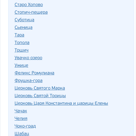
Старо Хопово
Стопич-пещера
Суботица
Сьеница
Тара
Топола
Тршич
Увачко озеро
Ужице
Феликс Ромулиана
Фрушка-гора
Церковь Святого Марка
Церковь Святой Троицы
Церковь Царя Константина и царицы Елены
Чачак
Челия
Чоко-град
Шабац