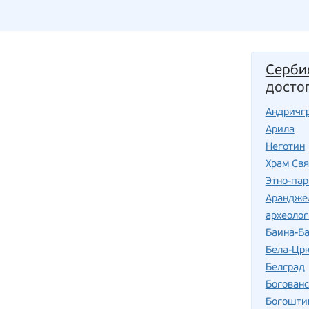
Серби
досто
Андричг
Арила
Неготин
Храм Свя
Этно-пар
Арандже
археоло
Баина-Б
Бела-Цр
Белград
Богован
Богошти