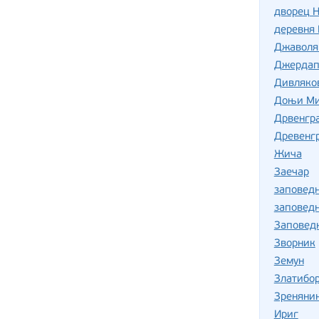
дворец Н
деревня
Джаволя
Джердап
Дивляко
Доњи Ми
Дрвенгра
Древенг
Жича
Заечар
заповед
заповед
Заповед
Зворник
Земун
Златибо
Зреняни
Ириг