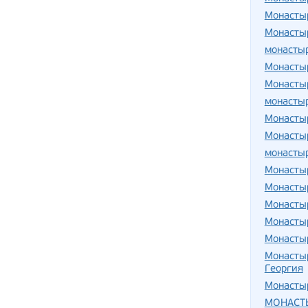
Монастыр
Монасты
монасты
Монасты
Монасты
монасты
Монасты
Монасты
монасты
Монасты
Монасты
Монасты
Монасты
Монасты
Монастыр
Георгия
Монастыр
МОНАСТ