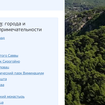
я
: города и
примечательности
рад
того Саввы
к Сирогойно
ловац
гический парк Виминациум
ашта
ква
ский монастырь
ца