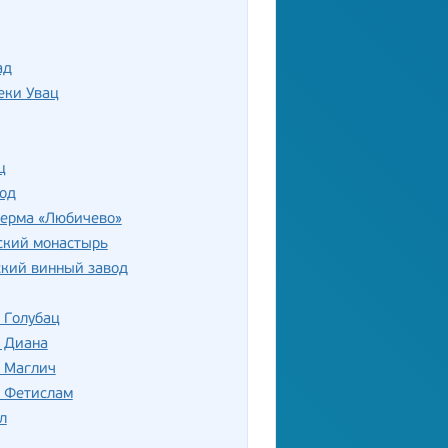
ад
еки Увац
ц
од
ферма «Любичево»
ский монастырь
ский винный завод
 Голубац
ь Диана
ь Маглич
ь Фетислам
л