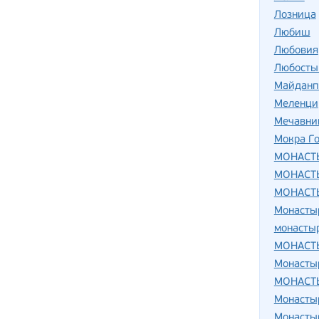
Лозница
Любиш
Любовия
Любосты
Майданп
Меленци
Мечавни
Мокра Г
МОНАСТ
МОНАСТ
МОНАСТ
Монасты
монасты
МОНАСТ
Монасты
МОНАСТ
Монасты
Монасты