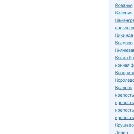
Йованья
Каленич
Каменгр
каньон р
Кикинда
Кладово
Княжева
Кокин бр
конная 
Копорин
Королев
Кралево
крепость
крепост
крепост
крепост
Крушедо
Лелич