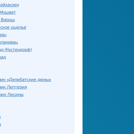
ойхаузен
 Мушвет
 Варош
ское ущелье
вац
лановац
д (Кустендорф)
рад
ник «Делибатские дюны»
ник Лептерия
ник Лисины
р
н