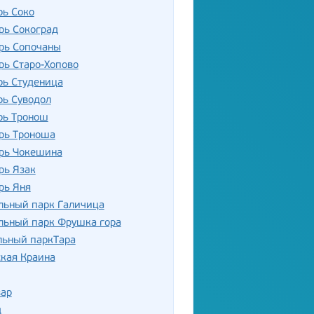
рь Соко
рь Сокоград
рь Сопочаны
рь Старо-Хопово
рь Студеница
рь Суводол
рь Тронош
рь Троноша
рь Чокешина
рь Язак
рь Яня
льный парк Галичица
льный парк Фрушка гора
льный паркТара
кая Краина
зар
д