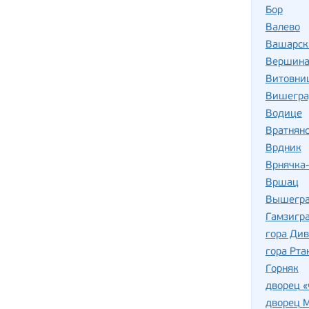
Бор
Валево
Вашарск
Вершина
Витовни
Вишегра
Водице
Вратнянс
Врдник
Врнячка
Вршац
Вышегра
Гамзигр
гора Ди
гора Рта
Горняк
дворец «
дворец 