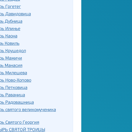
ь Гргетег
рь Давидовица
рь Дубница
рь Илинье
рь Каона
рь Ковиль
рь Крушедол
рь Мажичи
рь Манасия
рь Милешева
рь Ново-Хопово
рь Петковица
рь Раваница
рь Радовашница
ь святого великомученика
ь Святого Георгия
ЫРЬ СВЯТОЙ ТРОИЦЫ