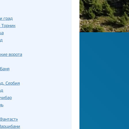
и град
 Торник
ца
д
кие ворота
-Баня
д, Сербия
ад
вчибар
нь
Фантаст»
Марцибани