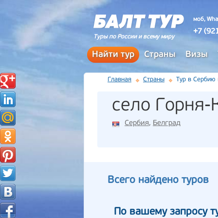
моб, Wha
+7 (92
Туры по России и всему миру
Найти тур
Страны
Визы
Главная
Страны
Тур в Сербию
село Горня-
Сербия
,
Белград
Всего найдено туров
По вашему запросу т