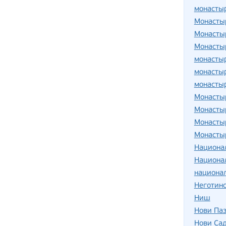
монасты
Монасты
Монасты
Монасты
монасты
монасты
монасты
Монасты
Монасты
Монасты
Монасты
Национа
Национа
национа
Неготинс
Ниш
Нови Па
Нови Са