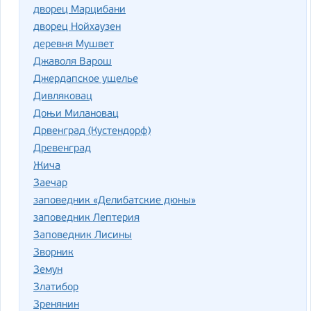
дворец Марцибани
дворец Нойхаузен
деревня Мушвет
Джаволя Варош
Джердапское ущелье
Дивляковац
Доњи Милановац
Дрвенград (Кустендорф)
Древенград
Жича
Заечар
заповедник «Делибатские дюны»
заповедник Лептерия
Заповедник Лисины
Зворник
Земун
Златибор
Зренянин