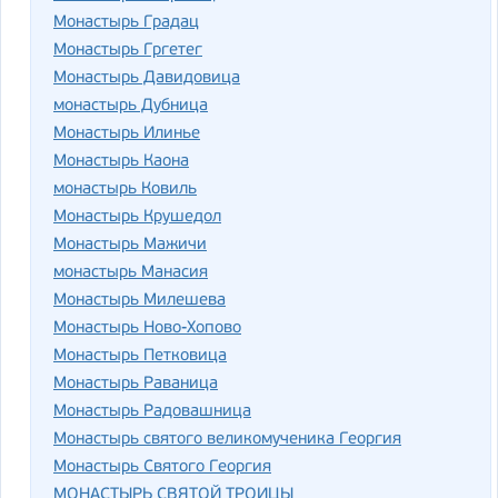
Монастырь Градац
Монастырь Гргетег
Монастырь Давидовица
монастырь Дубница
Монастырь Илинье
Монастырь Каона
монастырь Ковиль
Монастырь Крушедол
Монастырь Мажичи
монастырь Манасия
Монастырь Милешева
Монастырь Ново-Хопово
Монастырь Петковица
Монастырь Раваница
Монастырь Радовашница
Монастырь святого великомученика Георгия
Монастырь Святого Георгия
МОНАСТЫРЬ СВЯТОЙ ТРОИЦЫ