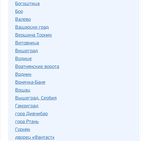
Богоштица
Бор
Валево
Вашарски град
Вершина Торник
Витовница
Вишеград
Водице
Вратнянские ворота
Врдник
Врнячка-Баня
Вршац
Вышеград, Сербия
Гамзиград
гора Дивчибар
гора Ртань
Горняк
дворец «Фантаст»