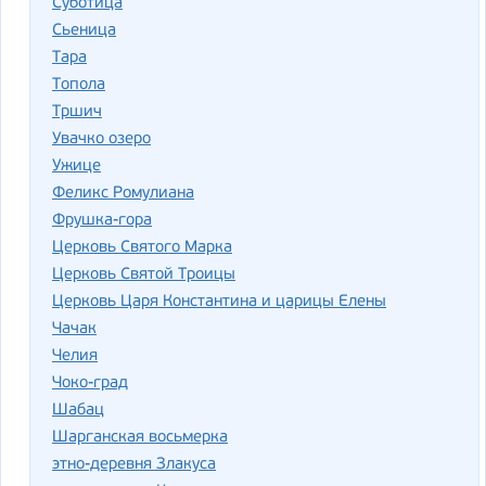
Суботица
Сьеница
Тара
Топола
Тршич
Увачко озеро
Ужице
Феликс Ромулиана
Фрушка-гора
Церковь Святого Марка
Церковь Святой Троицы
Церковь Царя Константина и царицы Елены
Чачак
Челия
Чоко-град
Шабац
Шарганская восьмерка
этно-деревня Злакуса