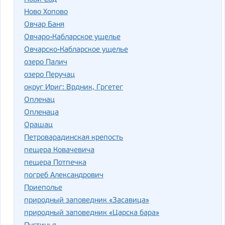
Ново Хопово
Овчар Баня
Овчаро-Кабларское ущелье
Овчарско-Кабларское ущелье
озеро Палич
озеро Перучац
округ Ириг: Врдник, Гргетег
Опленац
Опленаца
Орашац
Петроварадинская крепость
пещера Ковачевича
пещера Потпечка
погреб Александрович
Приеполье
природный заповедник «Засавица»
природный заповедник «Царска бара»