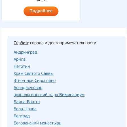
945 €
Подробнее
Сербия
: города и достопримечательности
Андричград
Арила
Неготин
Храм Святого Саввы
Этно-парк Сирогойно
Аранджеловац
археологический парк Виминациум
Баина-Башта
Бела-Црква
Белград
Богованский монастырь