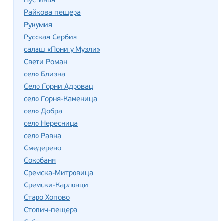
Пустинья
Райкова пещера
Рукумия
Русская Сербия
салаш «Пони у Музли»
Свети Роман
село Близна
Село Горни Адровац
село Горня-Каменица
село Добра
село Нересница
село Равна
Смедерево
Сокобаня
Сремска-Митровица
Сремски-Карловци
Старо Хопово
Стопич-пещера