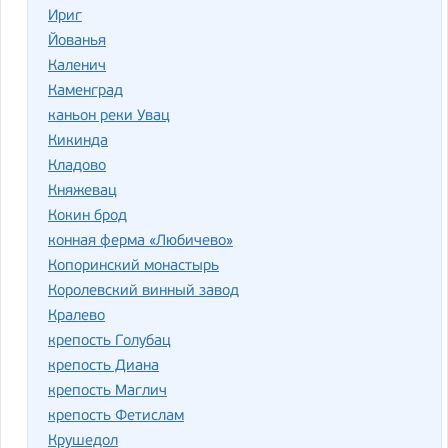
Ириг
Йованья
Каленич
Каменград
каньон реки Увац
Кикинда
Кладово
Княжевац
Кокин брод
конная ферма «Любичево»
Копоринский монастырь
Королевский винный завод
Кралево
крепость Голубац
крепость Диана
крепость Маглич
крепость Фетислам
Крушедол