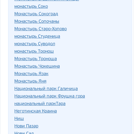
монастырь Соко
Монастырь Сокоград
Монастырь Сопочаны
Монастырь Старо-Хопово
монастырь Студеница
монастырь Суводол
монастырь Тронош
Монастырь Троноша
Монастырь Чокешина
Монастырь Язак
Монастырь Яня
Национальный парк Галичица
Национальный парк Фрушка гора
национальный паркТара
Неготинская Краина
Ниш
Нови Пазар
Нови Сад