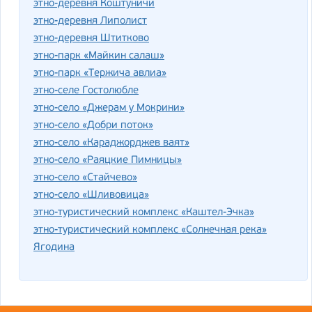
этно-деревня Коштуничи
этно-деревня Липолист
этно-деревня Штитково
этно-парк «Майкин салаш»
этно-парк «Тержича авлиа»
этно-селе Гостолюбле
этно-село «Джерам у Мокрини»
этно-село «Добри поток»
этно-село «Караджорджев ваят»
этно-село «Раяцкие Пимницы»
этно-село «Стайчево»
этно-село «Шливовица»
этно-туристический комплекс «Каштел-Эчка»
этно-туристический комплекс «Солнечная река»
Ягодина