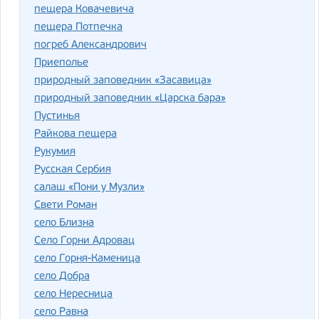
пещера Ковачевича
пещера Потпечка
погреб Александрович
Приеполье
природный заповедник «Засавица»
природный заповедник «Царска бара»
Пустинья
Райкова пещера
Рукумия
Русская Сербия
салаш «Пони у Музли»
Свети Роман
село Близна
Село Горни Адровац
село Горня-Каменица
село Добра
село Нересница
село Равна