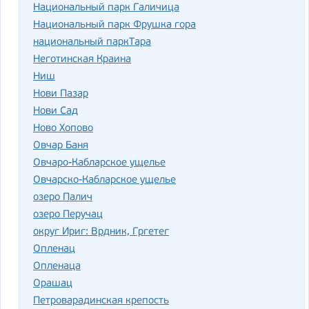
Национальный парк Галичица
Национальный парк Фрушка гора
национальный паркТара
Неготинская Краина
Ниш
Нови Пазар
Нови Сад
Ново Хопово
Овчар Баня
Овчаро-Кабларское ущелье
Овчарско-Кабларское ущелье
озеро Палич
озеро Перучац
округ Ириг: Врдник, Гргетег
Опленац
Опленаца
Орашац
Петроварадинская крепость