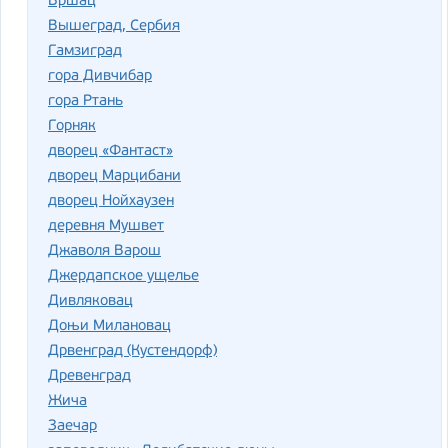
Вршац
Вышеград, Сербия
Гамзиград
гора Дивчибар
гора Ртань
Горняк
дворец «Фантаст»
дворец Марцибани
дворец Нойхаузен
деревня Мушвет
Джаволя Варош
Джердапское ущелье
Дивляковац
Доњи Милановац
Дрвенград (Кустендорф)
Древенград
Жича
Заечар