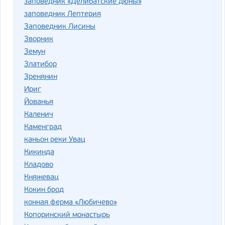
заповедник «Делибатские дюны»
заповедник Лептерия
Заповедник Лисины
Зворник
Земун
Златибор
Зренянин
Ириг
Йованья
Каленич
Каменград
каньон реки Увац
Кикинда
Кладово
Княжевац
Кокин брод
конная ферма «Любичево»
Копоринский монастырь