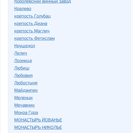
Королевский винный завод
Кралево
крепость Голубац
крепость Диана
крепость Маглич
крепость Фетислам
Крушедол
Лелич
Лозница
Любиш
Любовия
Любостыня
Майданпек
Меленци
Мечавник
Мокра Гора
МОНАСТЫРЬ ЙОВАНЬЕ
МОНАСТЫРЬ НИКОЛЬЕ