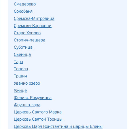
Смедерево
Сокобаня
Сремска-Митровица
Сремски-Карловци
Старо Хопово
Стопич-пещера
Суботица
Сьеница
Тара
Топола
Тршич
Увачко озеро
Ужице
Феликс Ромулиана
Фрушка-гора
Церковь Святого Марка
Церковь Святой Троицы
Церковь Царя Константина и царицы Елены