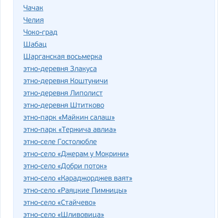
Чачак
Челия
Чоко-град
Шабац
Шарганская восьмерка
этно-деревня Злакуса
этно-деревня Коштуничи
этно-деревня Липолист
этно-деревня Штитково
этно-парк «Майкин салаш»
этно-парк «Тержича авлиа»
этно-селе Гостолюбле
этно-село «Джерам у Мокрини»
этно-село «Добри поток»
этно-село «Караджорджев ваят»
этно-село «Раяцкие Пимницы»
этно-село «Стайчево»
этно-село «Шливовица»