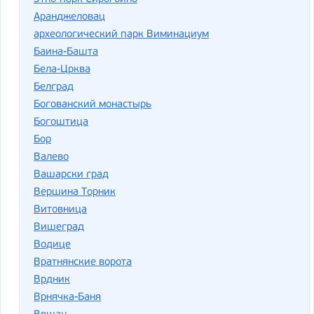
Аранджеловац
археологический парк Виминациум
Баина-Башта
Бела-Црква
Белград
Богованский монастырь
Богоштица
Бор
Валево
Вашарски град
Вершина Торник
Витовница
Вишеград
Водице
Вратнянские ворота
Врдник
Врнячка-Баня