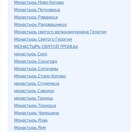
Монастырь Ново-Хопово
Монастырь Петковица
Монастырь Раваница
Монастырь Радовашница
Монастырь святого великомученика Георгия
Монастырь Святого Георгия
МОНАСТЫРЬ СВЯТОЙ ТРОИЦЫ
монастырь Соко
Монастырь Сокоград
Монастырь Сопочаны
Монастырь Старо-Хопово
монастырь Студеница
монастырь Суводол
монастырь Тронош
Монастырь Троноша
Монастырь Чокешина
Монастырь Язак
Монастырь Яня