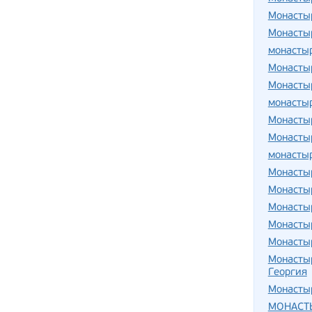
Монастыр
Монасты
монасты
Монасты
Монасты
монасты
Монасты
Монасты
монасты
Монасты
Монасты
Монасты
Монасты
Монасты
Монастыр
Георгия
Монастыр
МОНАСТ