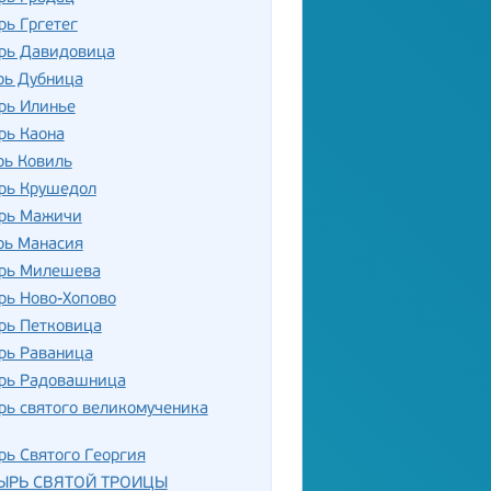
ь Гргетег
рь Давидовица
рь Дубница
рь Илинье
рь Каона
рь Ковиль
рь Крушедол
рь Мажичи
рь Манасия
рь Милешева
рь Ново-Хопово
рь Петковица
рь Раваница
рь Радовашница
ь святого великомученика
ь Святого Георгия
ЫРЬ СВЯТОЙ ТРОИЦЫ