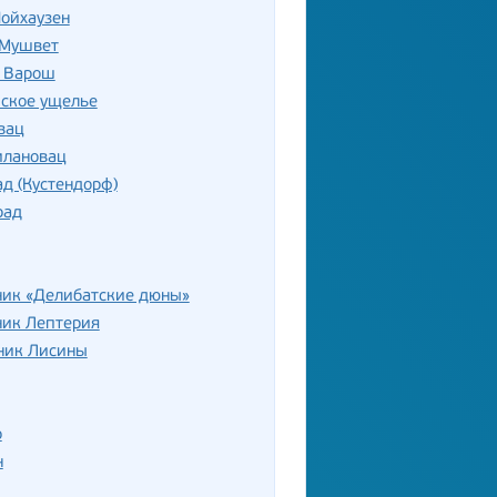
ойхаузен
 Мушвет
 Варош
ское ущелье
вац
лановац
д (Кустендорф)
рад
ник «Делибатские дюны»
ник Лептерия
ник Лисины
р
н