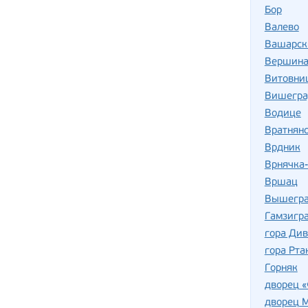
Бор
Валево
Вашарск
Вершина
Витовни
Вишегра
Водице
Вратнянс
Врдник
Врнячка
Вршац
Вышегра
Гамзигр
гора Ди
гора Рта
Горняк
дворец «
дворец 