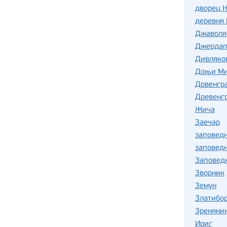
дворец Н
деревня
Джаволя
Джердап
Дивляко
Доњи Ми
Дрвенгра
Древенг
Жича
Заечар
заповед
заповед
Заповед
Зворник
Земун
Златибо
Зреняни
Ириг