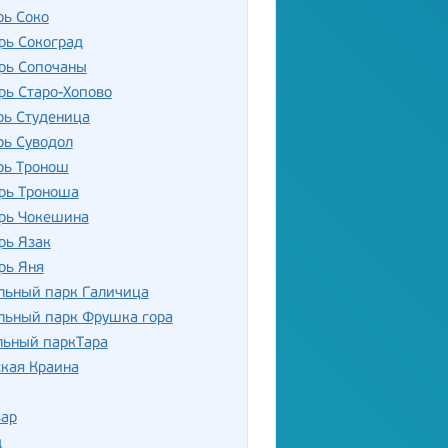
рь Соко
рь Сокоград
рь Сопочаны
рь Старо-Хопово
рь Студеница
рь Суводол
рь Тронош
рь Троноша
рь Чокешина
рь Язак
рь Яня
льный парк Галичица
льный парк Фрушка гора
льный паркТара
кая Краина
зар
д