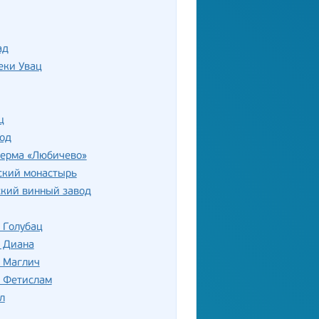
ад
еки Увац
ц
од
ферма «Любичево»
ский монастырь
ский винный завод
 Голубац
ь Диана
ь Маглич
ь Фетислам
л