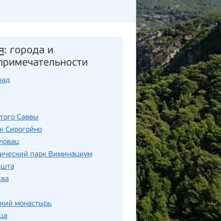
я
: города и
примечательности
рад
того Саввы
к Сирогойно
ловац
гический парк Виминациум
ашта
ква
ский монастырь
ца