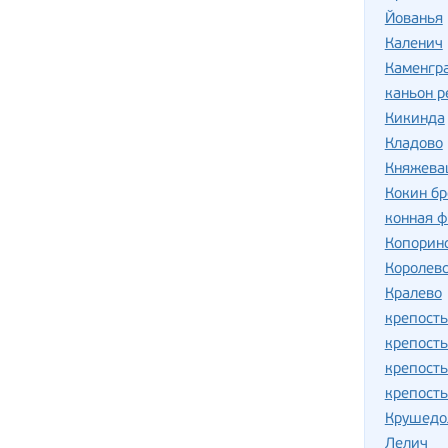
Йованья
Каленич
Каменгр
каньон р
Кикинда
Кладово
Княжева
Кокин бр
конная 
Копорин
Королев
Кралево
крепость
крепост
крепост
крепост
Крушедо
Лелич