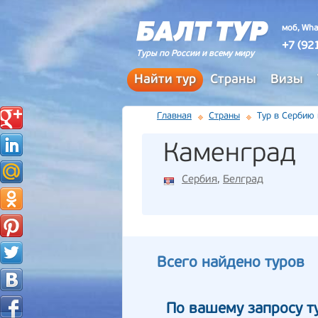
моб, Wha
+7 (92
Туры по России и всему миру
Найти тур
Страны
Визы
Главная
Страны
Тур в Сербию
Каменград
Сербия
,
Белград
Всего найдено туров
По вашему запросу т