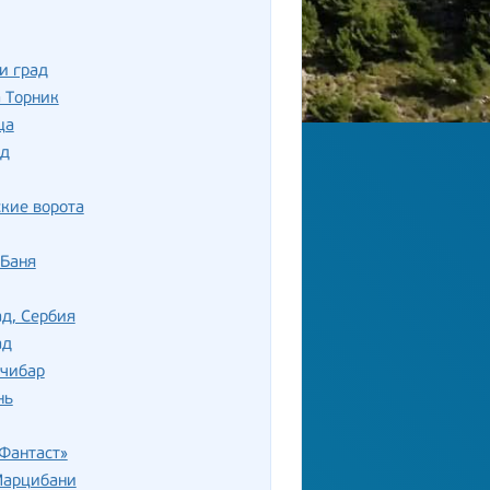
и град
 Торник
ца
д
кие ворота
-Баня
д, Сербия
ад
вчибар
нь
Фантаст»
Марцибани