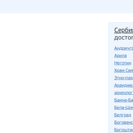
Серби
досто
Андричг
Арила
Неготин
Храм Свя
Этно-пар
Арандже
археоло
Баина-Б
Бела-Цр
Белград
Богован
Богошти