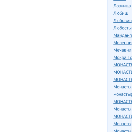
Лозница
Любиш
Любовия
Любосты
Майданп
Меленци
Мечавни
Мокра Г
МОНАСТ
МОНАСТ
МОНАСТ
Монасты
монасты
МОНАСТ
Монасты
МОНАСТ
Монасты
Монасты