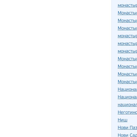
монасты
Монасты
Монасты
Монасты
монасты
монасты
монасты
Монасты
Монасты
Монасты
Монасты
Национа
Национа
национа
Неготинс
Ниш
Нови Па
Нови Са