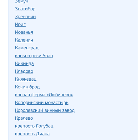
Земун
Златибор
Зренянин
Ириг
Йованья
Каленич
Каменград
каньон реки Увац
Кикинда
Кладово
Княжевац
Кокин брод
конная ферма «Любичево»
Копоринский монастырь
Королевский винный завод
Кралево
крепость Голубац
крепость Диана