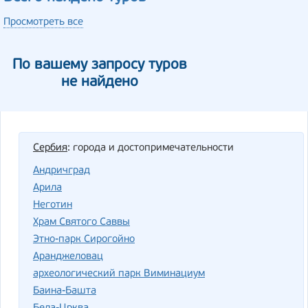
Просмотреть все
По вашему запросу туров
не найдено
Сербия
: города и достопримечательности
Андричград
Арила
Неготин
Храм Святого Саввы
Этно-парк Сирогойно
Аранджеловац
археологический парк Виминациум
Баина-Башта