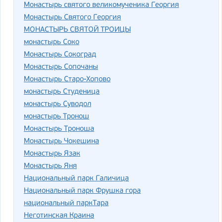
Монастырь святого великомученика Георгия
Монастырь Святого Георгия
МОНАСТЫРЬ СВЯТОЙ ТРОИЦЫ
монастырь Соко
Монастырь Сокоград
Монастырь Сопочаны
Монастырь Старо-Хопово
монастырь Студеница
монастырь Суводол
монастырь Тронош
Монастырь Троноша
Монастырь Чокешина
Монастырь Язак
Монастырь Яня
Национальный парк Галичица
Национальный парк Фрушка гора
национальный паркТара
Неготинская Краина