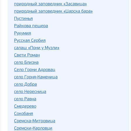
природный заповедник «Засавица»
природный заповедник «Царска бара»
Пустинья
Райкова пещера
Рукумия
Русская Сербия
салаш «Пони у Музли»
Свети Роман
село Близна
Село Горни Адровац
село Горня-Каменица
село Добра
село Нересница
село Равна
Смедерево
Сокобаня
Сремска-Митровица
Сремски-Карловци