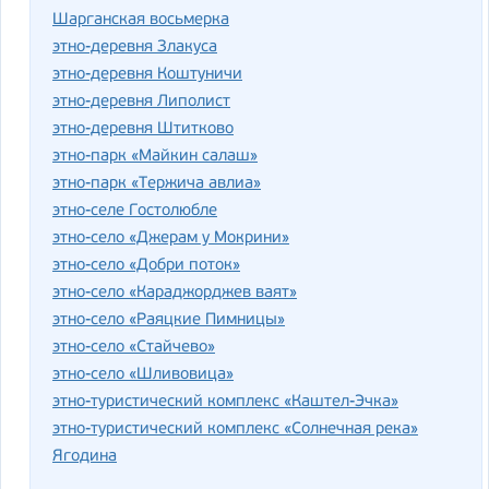
Шарганская восьмерка
этно-деревня Злакуса
этно-деревня Коштуничи
этно-деревня Липолист
этно-деревня Штитково
этно-парк «Майкин салаш»
этно-парк «Тержича авлиа»
этно-селе Гостолюбле
этно-село «Джерам у Мокрини»
этно-село «Добри поток»
этно-село «Караджорджев ваят»
этно-село «Раяцкие Пимницы»
этно-село «Стайчево»
этно-село «Шливовица»
этно-туристический комплекс «Каштел-Эчка»
этно-туристический комплекс «Солнечная река»
Ягодина