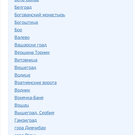
Бела-Црква
Белград
Богованский монастырь
Богоштица
Бор
Валево
Вашарски град
Вершина Торник
Витовница
Вишеград
Водице
Вратнянские ворота
Врдник
Врнячка-Баня
Вршац
Вышеград, Сербия
Гамзиград
гора Дивчибар