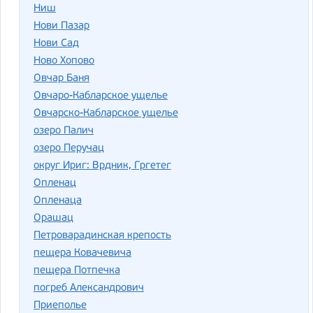
Ниш
Нови Пазар
Нови Сад
Ново Хопово
Овчар Баня
Овчаро-Кабларское ущелье
Овчарско-Кабларское ущелье
озеро Палич
озеро Перучац
округ Ириг: Врдник, Гргетег
Опленац
Опленаца
Орашац
Петроварадинская крепость
пещера Ковачевича
пещера Потпечка
погреб Александрович
Приеполье