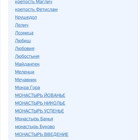
крепость Маглич
крепость Фетислам
Крушедол
Лелич
Лозница
Любиш
Любовия
Любостыня
Майданпек
Меленци
Мечавник
Мокра Гора
МОНАСТЫРЬ ЙОВАНЬЕ
МОНАСТЫРЬ НИКОЛЬЕ
МОНАСТЫРЬ УСПЕНЬЕ
Монастырь Банья
монастырь Буково
МОНАСТЫРЬ ВВЕДЕНИЕ