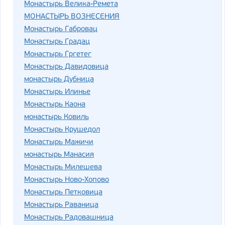
Монастырь Велика-Ремета
МОНАСТЫРЬ ВОЗНЕСЕНИЯ
Монастырь Габровац
Монастырь Градац
Монастырь Гргетег
Монастырь Давидовица
монастырь Дубница
Монастырь Илинье
Монастырь Каона
монастырь Ковиль
Монастырь Крушедол
Монастырь Мажичи
монастырь Манасия
Монастырь Милешева
Монастырь Ново-Хопово
Монастырь Петковица
Монастырь Раваница
Монастырь Радовашница