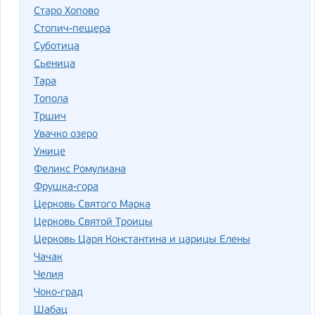
Старо Хопово
Стопич-пещера
Суботица
Сьеница
Тара
Топола
Тршич
Увачко озеро
Ужице
Феликс Ромулиана
Фрушка-гора
Церковь Святого Марка
Церковь Святой Троицы
Церковь Царя Константина и царицы Елены
Чачак
Челия
Чоко-град
Шабац