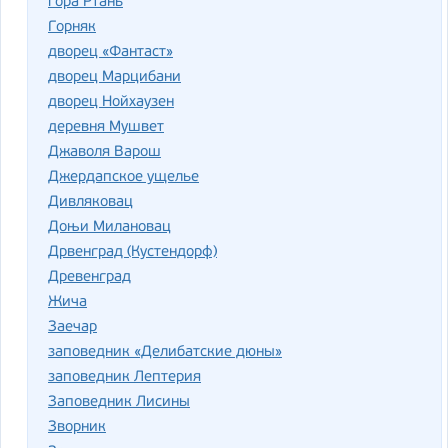
гора Ртань
Горняк
дворец «Фантаст»
дворец Марцибани
дворец Нойхаузен
деревня Мушвет
Джаволя Варош
Джердапское ущелье
Дивляковац
Доњи Милановац
Дрвенград (Кустендорф)
Древенград
Жича
Заечар
заповедник «Делибатские дюны»
заповедник Лептерия
Заповедник Лисины
Зворник