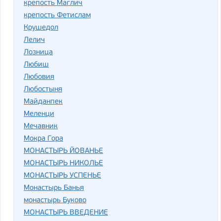
крепость Маглич
крепость Фетислам
Крушедол
Лелич
Лозница
Любиш
Любовия
Любостыня
Майданпек
Меленци
Мечавник
Мокра Гора
МОНАСТЫРЬ ЙОВАНЬЕ
МОНАСТЫРЬ НИКОЛЬЕ
МОНАСТЫРЬ УСПЕНЬЕ
Монастырь Банья
монастырь Буково
МОНАСТЫРЬ ВВЕДЕНИЕ