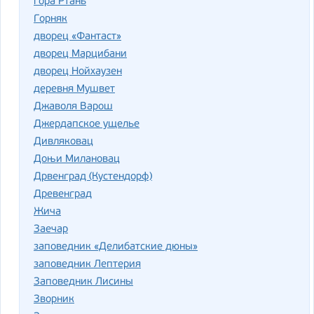
гора Ртань
Горняк
дворец «Фантаст»
дворец Марцибани
дворец Нойхаузен
деревня Мушвет
Джаволя Варош
Джердапское ущелье
Дивляковац
Доњи Милановац
Дрвенград (Кустендорф)
Древенград
Жича
Заечар
заповедник «Делибатские дюны»
заповедник Лептерия
Заповедник Лисины
Зворник