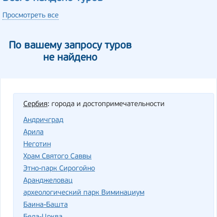
Просмотреть все
По вашему запросу туров
не найдено
Сербия
: города и достопримечательности
Андричград
Арила
Неготин
Храм Святого Саввы
Этно-парк Сирогойно
Аранджеловац
археологический парк Виминациум
Баина-Башта