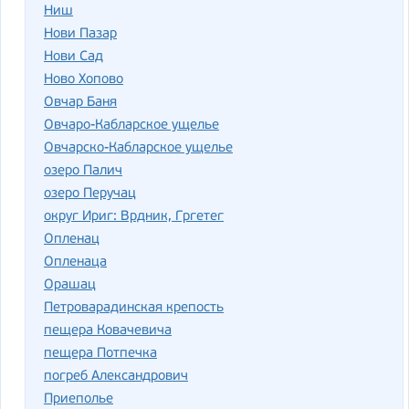
Ниш
Нови Пазар
Нови Сад
Ново Хопово
Овчар Баня
Овчаро-Кабларское ущелье
Овчарско-Кабларское ущелье
озеро Палич
озеро Перучац
округ Ириг: Врдник, Гргетег
Опленац
Опленаца
Орашац
Петроварадинская крепость
пещера Ковачевича
пещера Потпечка
погреб Александрович
Приеполье