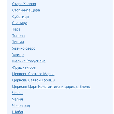
Старо Хопово
Стопич-пещера
Суботица
Сьеница
Тара
Топола
Тршич
Увачко озеро
Ужице
Феликс Ромулиана
Фрушка-гора
Церковь Святого Марка
Церковь Святой Троицы
Церковь Царя Константина и царицы Елены
Чачак
Челия
Чоко-град
Шабац