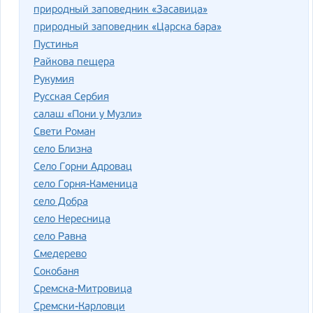
природный заповедник «Засавица»
природный заповедник «Царска бара»
Пустинья
Райкова пещера
Рукумия
Русская Сербия
салаш «Пони у Музли»
Свети Роман
село Близна
Село Горни Адровац
село Горня-Каменица
село Добра
село Нересница
село Равна
Смедерево
Сокобаня
Сремска-Митровица
Сремски-Карловци