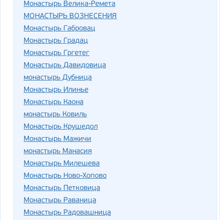
Монастырь Велика-Ремета
МОНАСТЫРЬ ВОЗНЕСЕНИЯ
Монастырь Габровац
Монастырь Градац
Монастырь Гргетег
Монастырь Давидовица
монастырь Дубница
Монастырь Илинье
Монастырь Каона
монастырь Ковиль
Монастырь Крушедол
Монастырь Мажичи
монастырь Манасия
Монастырь Милешева
Монастырь Ново-Хопово
Монастырь Петковица
Монастырь Раваница
Монастырь Радовашница