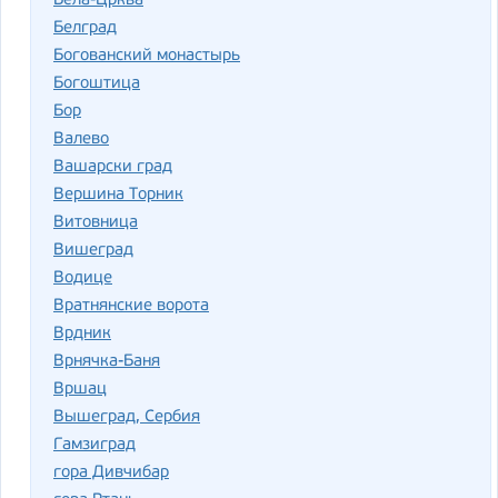
Бела-Црква
Белград
Богованский монастырь
Богоштица
Бор
Валево
Вашарски град
Вершина Торник
Витовница
Вишеград
Водице
Вратнянские ворота
Врдник
Врнячка-Баня
Вршац
Вышеград, Сербия
Гамзиград
гора Дивчибар