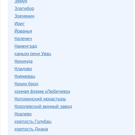
Земун
Златибор
Зренянин
Ириг
Йованья
Каленич
Каменград
каньон реки Увац
Кикинда
Кладово
Княжевац
Кокин брод
конная ферма «Любичево»
Копоринский монастырь
Королевский винный завод
Кралево
крепость Голубац
крепость Диана