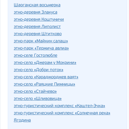
Шарганская восьмерка
этно-деревня Злакуса
этно-деревня Коштуничи
этно-деревня Липолист
этно-деревня Штитково
этно-парк «Майкин салаш»
этно-парк «Тержича авлиа»
этно-селе Гостолюбле
этно-село «Джерам у Мокрини»
этно-село «Добри поток»
этно-село «Караджорджев ваят»
этно-село «Раяцкие Пимницы»
этно-село «Стайчево»
этно-село «Шливовица»
этно-туристический комплекс «Каштел-Эчка»
этно-туристический комплекс «Солнечная река»
Ягодина