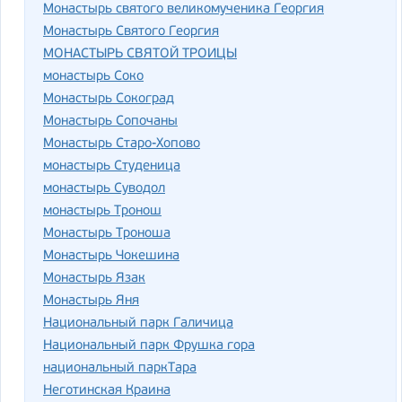
Монастырь святого великомученика Георгия
Монастырь Святого Георгия
МОНАСТЫРЬ СВЯТОЙ ТРОИЦЫ
монастырь Соко
Монастырь Сокоград
Монастырь Сопочаны
Монастырь Старо-Хопово
монастырь Студеница
монастырь Суводол
монастырь Тронош
Монастырь Троноша
Монастырь Чокешина
Монастырь Язак
Монастырь Яня
Национальный парк Галичица
Национальный парк Фрушка гора
национальный паркТара
Неготинская Краина