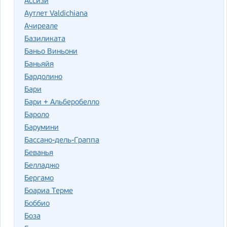
Ассизи
Аутлет Valdichiana
Ачиреале
Базиликата
Баньо Виньони
Баньяйя
Бардолино
Бари
Бари + Альберобелло
Бароло
Барумини
Бассано-дель-Граппа
Беванья
Белладжо
Бергамо
Боариа Терме
Боббио
Боза