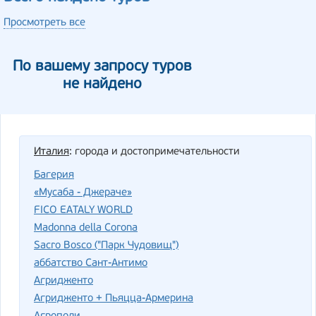
Просмотреть все
По вашему запросу туров
не найдено
Италия
: города и достопримечательности
Багерия
«Мусаба - Джераче»
FICO EATALY WORLD
Madonna della Corona
Sacro Bosco ("Парк Чудовищ")
аббатство Сант-Антимо
Агридженто
Агридженто + Пьяцца-Армерина