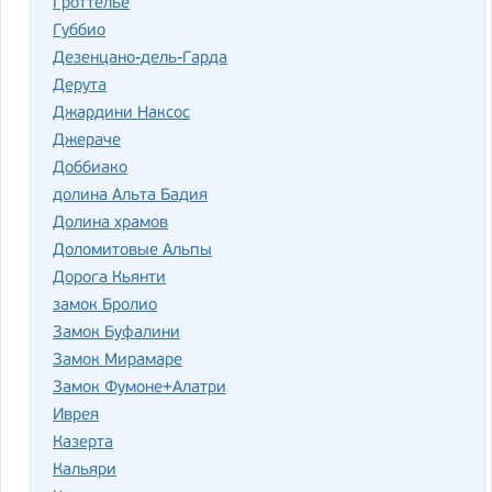
Гроттелье
Губбио
Дезенцано-дель-Гарда
Дерута
Джардини Наксос
Джераче
Доббиако
долина Альта Бадия
Долина храмов
Доломитовые Альпы
Дорога Кьянти
замок Бролио
Замок Буфалини
Замок Мирамаре
Замок Фумоне+Алатри
Иврея
Казерта
Кальяри