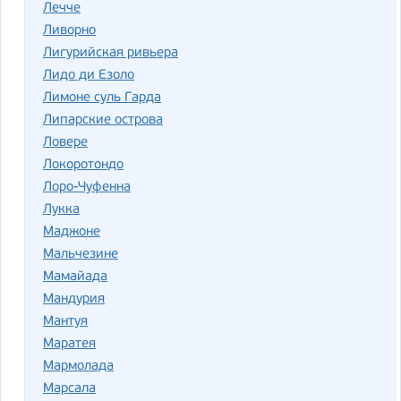
Лечче
Ливорно
Лигурийская ривьера
Лидо ди Езоло
Лимоне суль Гарда
Липарские острова
Ловере
Локоротондо
Лоро-Чуфенна
Лукка
Маджоне
Мальчезине
Мамайада
Мандурия
Мантуя
Маратея
Мармолада
Марсала