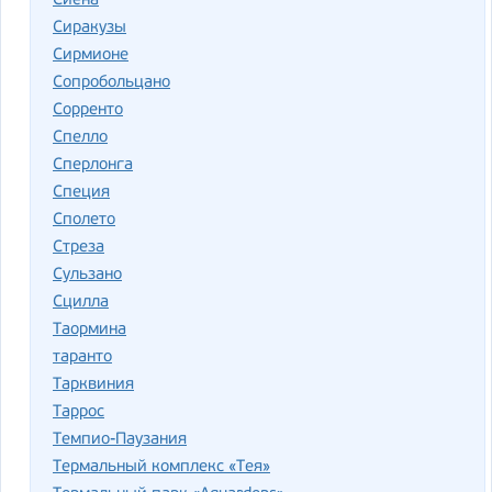
Сиена
Сиракузы
Сирмионе
Сопробольцано
Сорренто
Спелло
Сперлонга
Специя
Сполето
Стреза
Сульзано
Сцилла
Таормина
таранто
Тарквиния
Таррос
Темпио-Паузания
Термальный комплекс «Тея»