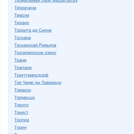
Термальный парк «Aquardens»
Террачина
Тиволи
Тирано
Торрита ди Сиена
Тоскана
Тосканская Ривьера
Тразименское озеро
Трани
Трапани
Трауттмансдорф
Тре Чиме ди Лаваредо
Тревизо
Тремеццо
Тренто
Триест
Тропеа
Турин