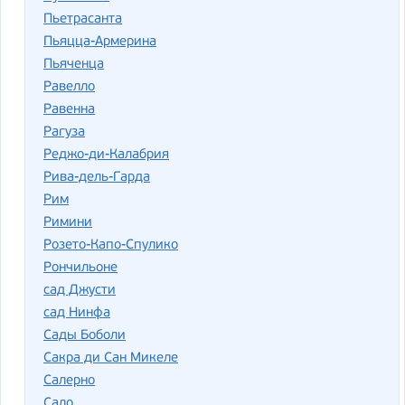
Пьетрасанта
Пьяцца-Армерина
Пьяченца
Равелло
Равенна
Рагуза
Реджо-ди-Калабрия
Рива-дель-Гарда
Рим
Римини
Розето-Капо-Спулико
Рончильоне
сад Джусти
сад Нинфа
Сады Боболи
Сакра ди Сан Микеле
Салерно
Сало