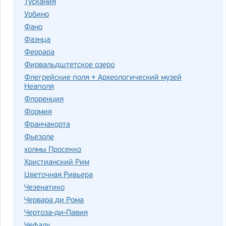
Тускания
Урбино
Фано
Фаэнца
Феррара
Фирвальдштетское озеро
Флегрейские поля + Археологический музей
Неаполя
Флоренция
Формия
Франчакорта
Фьезоле
холмы Просекко
Христианский Рим
Цветочная Ривьера
Чезенатико
Червара ди Рома
Чертоза-ди-Павия
Чефалу