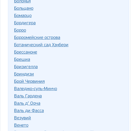
Болонья
Больцано
Бомарцо
Бордигера
Борро
Борромейские острова
Ботанический сад Хэнбери
Брессаноне
Брешиа
Бризигелла
Бриндизи
Брой Червиния
Валеджо-суль-Минчо
Валь Гардена
Валь д’ Орча
Валь ди Фасса
Везувий
Венето