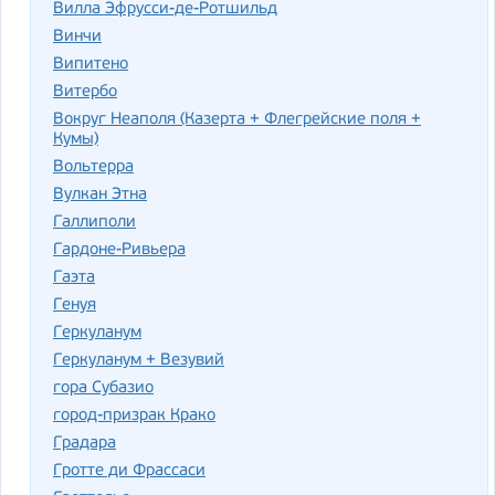
Вилла Эфрусси-де-Ротшильд
Винчи
Випитено
Витербо
Вокруг Неаполя (Казерта + Флегрейские поля +
Кумы)
Вольтерра
Вулкан Этна
Галлиполи
Гардоне-Ривьера
Гаэта
Генуя
Геркуланум
Геркуланум + Везувий
гора Субазио
город-призрак Крако
Градара
Гротте ди Фрассаси