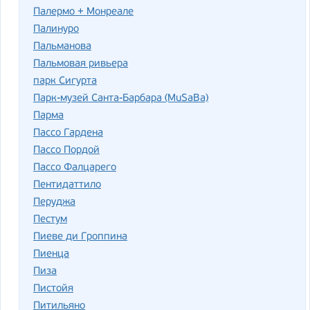
Палермо + Монреале
Палинуро
Пальманова
Пальмовая ривьера
парк Сигурта
Парк-музей Санта-Барбара (MuSaBa)
Парма
Пассо Гардена
Пассо Пордой
Пассо Фалцарего
Пентидаттило
Перуджа
Пестум
Пиеве ди Гроппина
Пиенца
Пиза
Пистойя
Питильяно