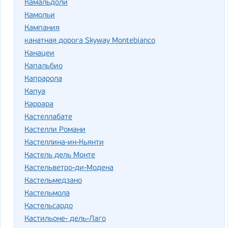
Камальдоли
Камольи
Кампания
канатная дорога Skyway Montebianco
Канацеи
Капальбио
Капрарола
Капуа
Каррара
Кастеллабате
Кастелли Романи
Кастеллина-ин-Кьянти
Кастель дель Монте
Кастельветро-ди-Модена
Кастельмедзано
Кастельмола
Кастельсардо
Кастильоне- дель-Лаго