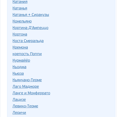
Катания
Катанья
Катанья + Сиракузы
Конельяно
Кортина Д'Ампеццо
Кортона
Коста Смеральда
Кремона
крепость Поппи
Курмайёр
Кьоджа
Кьюза
Кьянчано-Терме
Лаго Маджоре
Ланге и Монферрато
Лацизе
Левико-Терме
Леричи