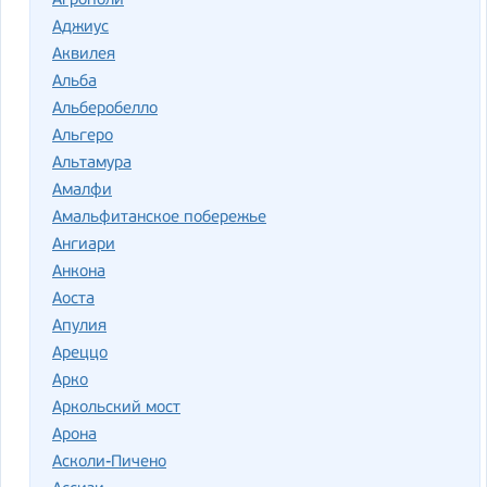
Агрополи
Аджиус
Аквилея
Альба
Альберобелло
Альгеро
Альтамура
Амалфи
Амальфитанское побережье
Ангиари
Анкона
Аоста
Апулия
Ареццо
Арко
Аркольский мост
Арона
Асколи-Пичено