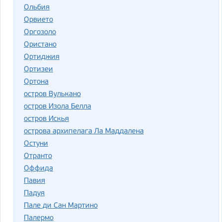
Ольбия
Орвието
Оргозоло
Ористано
Ортиджия
Ортизеи
Ортона
остров Вулькано
остров Изола Белла
остров Искья
острова архипелага Ла Маддалена
Остуни
Отранто
Оффида
Павия
Падуя
Пале ди Сан Мартино
Палермо