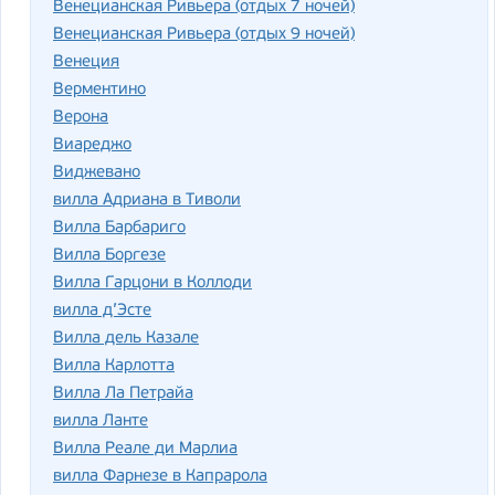
Венецианская Ривьера (отдых 7 ночей)
Венецианская Ривьера (отдых 9 ночей)
Венеция
Верментино
Верона
Виареджо
Виджевано
вилла Адриана в Тиволи
Вилла Барбариго
Вилла Боргезе
Вилла Гарцони в Коллоди
вилла д’Эсте
Вилла дель Казале
Вилла Карлотта
Вилла Ла Петрайа
вилла Ланте
Вилла Реале ди Марлиа
вилла Фарнезе в Капрарола