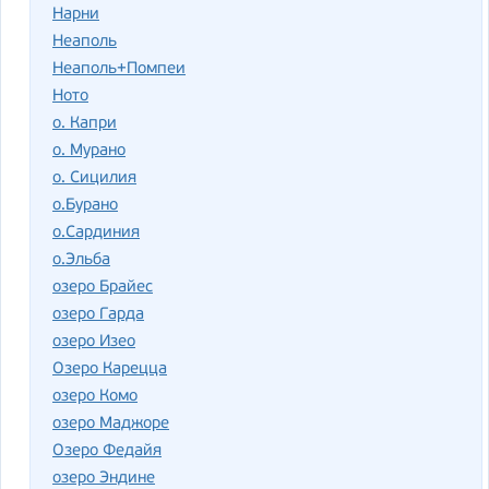
Нарни
Неаполь
Неаполь+Помпеи
Ното
о. Капри
о. Мурано
о. Сицилия
о.Бурано
о.Сардиния
о.Эльба
озеро Брайес
озеро Гарда
озеро Изео
Озеро Карецца
озеро Комо
озеро Маджоре
Озеро Федайя
озеро Эндине