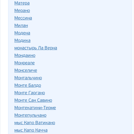
Матера
Мерано
Мессина
Милан
Модена
Модика
монастырь Ла Верна
Мондаино
Монреале
Монселиче
Монтальчино
Монте Балдо
Монте Гаргано
Монте Сан Савино
Монтекатини-Терме
Монтепульчано
мыс Капо Ватикано
мыс Капо Качча