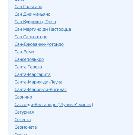
Сан Гальгано
Сан Джиминьяно
Сан Куирико д'Орча
Сан Мартино ди Кастроцца
Сан Сальваторе
Сан-Джованни-Ротондо
Сан-Ремо
Сансеполькро
Санта Тереза
Санта-Маргарита
Санта-Мария-ди-Леука
Санта-Мария-ли-Когинас
Сарнико
Сассо-ди-Кастальдо ("Лунные" мосты)
Сатурния
Сегеста
Сермонета