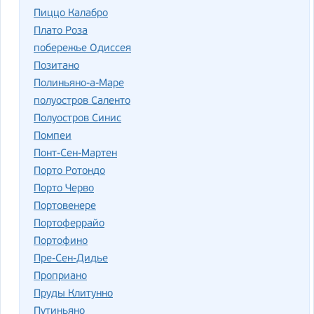
Пиццо Калабро
Плато Роза
побережье Одиссея
Позитано
Полиньяно-а-Маре
полуостров Саленто
Полуостров Синис
Помпеи
Понт-Сен-Мартен
Порто Ротондо
Порто Черво
Портовенере
Портоферрайо
Портофино
Пре-Сен-Дидье
Проприано
Пруды Клитунно
Путиньяно