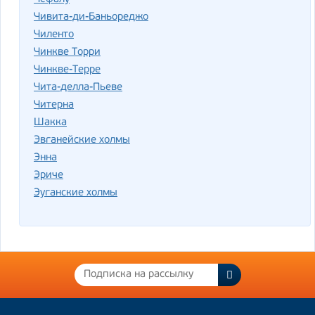
Чивита-ди-Баньореджо
Чиленто
Чинкве Торри
Чинкве-Терре
Чита-делла-Пьеве
Читерна
Шакка
Эвганейские холмы
Энна
Эриче
Эуганские холмы