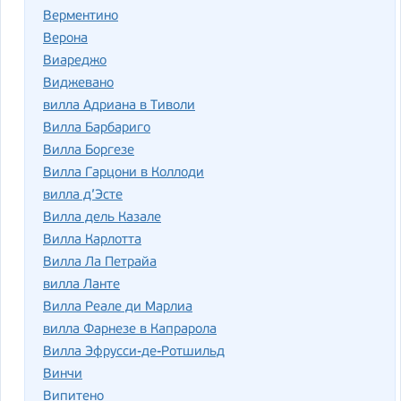
Верментино
Верона
Виареджо
Виджевано
вилла Адриана в Тиволи
Вилла Барбариго
Вилла Боргезе
Вилла Гарцони в Коллоди
вилла д’Эсте
Вилла дель Казале
Вилла Карлотта
Вилла Ла Петрайа
вилла Ланте
Вилла Реале ди Марлиа
вилла Фарнезе в Капрарола
Вилла Эфрусси-де-Ротшильд
Винчи
Випитено