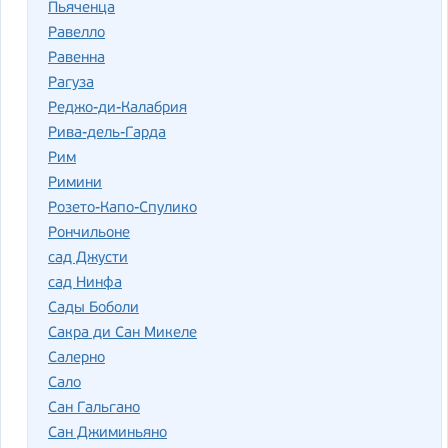
Пьяченца
Равелло
Равенна
Рагуза
Реджо-ди-Калабрия
Рива-дель-Гарда
Рим
Римини
Розето-Капо-Спулико
Рончильоне
сад Джусти
сад Нинфа
Сады Боболи
Сакра ди Сан Микеле
Салерно
Сало
Сан Гальгано
Сан Джиминьяно