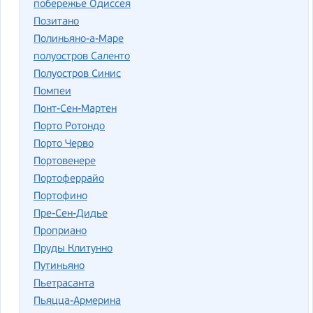
побережье Одиссея
Позитано
Полиньяно-а-Маре
полуостров Саленто
Полуостров Синис
Помпеи
Понт-Сен-Мартен
Порто Ротондо
Порто Черво
Портовенере
Портоферрайо
Портофино
Пре-Сен-Дидье
Проприано
Пруды Клитунно
Путиньяно
Пьетрасанта
Пьяцца-Армерина