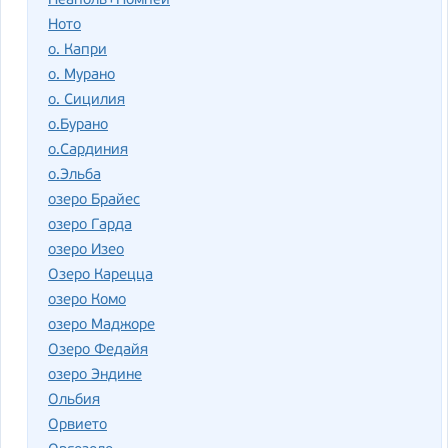
Неаполь+Помпеи
Ното
о. Капри
о. Мурано
о. Сицилия
о.Бурано
о.Сардиния
о.Эльба
озеро Брайес
озеро Гарда
озеро Изео
Озеро Карецца
озеро Комо
озеро Маджоре
Озеро Федайя
озеро Эндине
Ольбия
Орвието