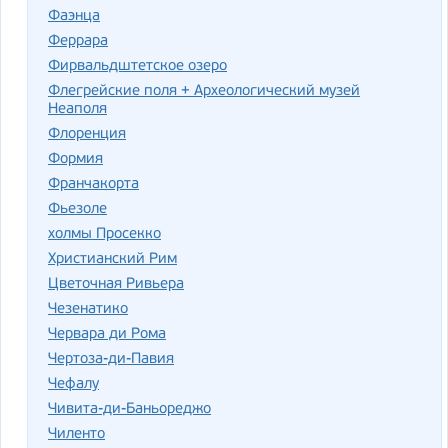
Фаэнца
Феррара
Фирвальдштетское озеро
Флегрейские поля + Археологический музей
Неаполя
Флоренция
Формия
Франчакорта
Фьезоле
холмы Просекко
Христианский Рим
Цветочная Ривьера
Чезенатико
Червара ди Рома
Чертоза-ди-Павия
Чефалу
Чивита-ди-Баньореджо
Чиленто