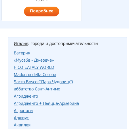
1335 €
Подробнее
Италия
: города и достопримечательности
Багерия
«Мусаба - Джераче»
FICO EATALY WORLD
Madonna della Corona
Sacro Bosco ("Парк Чудовищ")
аббатство Сант-Антимо
Агридженто
Агридженто + Пьяцца-Армерина
Агрополи
Аджиус
Аквилея