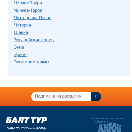
Чинкве Торри
Чинкве-Терре
Чита-делла-Пьеве
Читерна
Шакка
Эвганейские холмы
Энна
Эриче
Эуганские холмы
Туры по России и всему