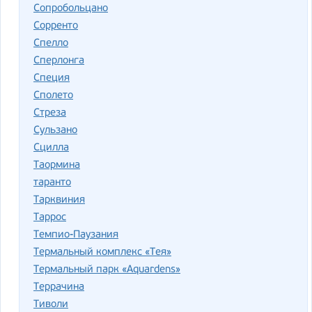
Сопробольцано
Сорренто
Спелло
Сперлонга
Специя
Сполето
Стреза
Сульзано
Сцилла
Таормина
таранто
Тарквиния
Таррос
Темпио-Паузания
Термальный комплекс «Тея»
Термальный парк «Aquardens»
Террачина
Тиволи