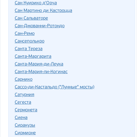
Сан Куирико д'Орча
Сан Мартино ди Кастроцца
Сан Сальваторе
Сан-Джованни-Ротондо
Сан-Ремо
Сансеполькро
Санта Тереза
Санта-Маргарита
Санта-Мария-ди-Леука
Санта-Мария-ли-Когинас
Сарнико
Сассо-ди-Кастальдо ("Лунные" мосты)
Сатурния
Сегеста
Сермонета
Сиена
Сиракузы
Сирмионе