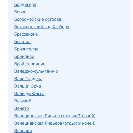
Бордигера
Борро
Борромейские острова
Ботанический сад Хэнбери
Брессаноне
Брешиа
Бризигелла
Бриндизи
Брой Червиния
Валеджо-суль-Минчо
Валь Гардена
Валь д’ Орча
Валь ди Фасса
Везувий
Венето
Венецианская Ривьера (отдых 7 ночей)
Венецианская Ривьера (отдых 9 ночей)
Венеция