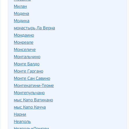
Милан
Модена
Модика
монастырь Ла Верна
Мондаино
Монреале
Монселиче
Монтальчино
Монте Балдо
Монте Гаргано
Монте Сан Савино
Монтекатини-Терме
Монтепульчано
мыс Капо Ватикано
мыс Капо Качча
Нарни
Неаполь