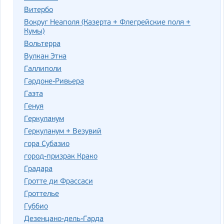
Витербо
Вокруг Неаполя (Казерта + Флегрейские поля +
Кумы)
Вольтерра
Вулкан Этна
Галлиполи
Гардоне-Ривьера
Гаэта
Генуя
Геркуланум
Геркуланум + Везувий
гора Субазио
город-призрак Крако
Градара
Гротте ди Фрассаси
Гроттелье
Губбио
Дезенцано-дель-Гарда