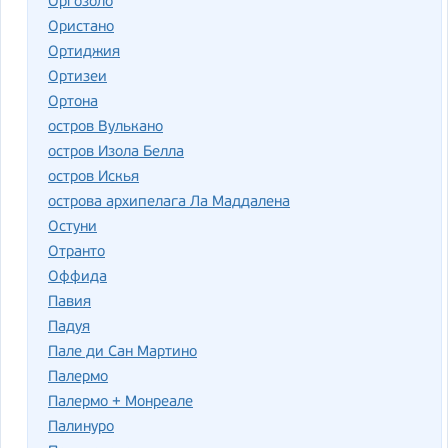
Оргозоло
Ористано
Ортиджия
Ортизеи
Ортона
остров Вулькано
остров Изола Белла
остров Искья
острова архипелага Ла Маддалена
Остуни
Отранто
Оффида
Павия
Падуя
Пале ди Сан Мартино
Палермо
Палермо + Монреале
Палинуро