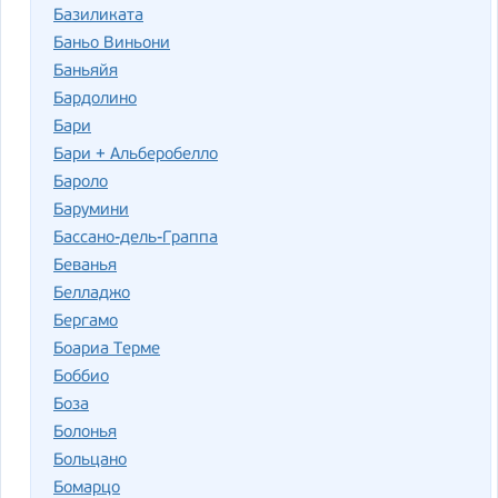
Базиликата
Баньо Виньони
Баньяйя
Бардолино
Бари
Бари + Альберобелло
Бароло
Барумини
Бассано-дель-Граппа
Беванья
Белладжо
Бергамо
Боариа Терме
Боббио
Боза
Болонья
Больцано
Бомарцо