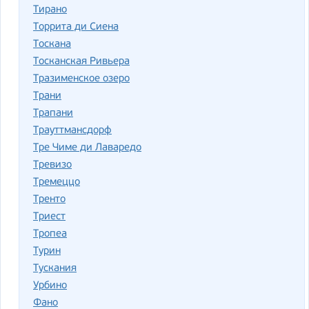
Тирано
Торрита ди Сиена
Тоскана
Тосканская Ривьера
Тразименское озеро
Трани
Трапани
Трауттмансдорф
Тре Чиме ди Лаваредо
Тревизо
Тремеццо
Тренто
Триест
Тропеа
Турин
Тускания
Урбино
Фано