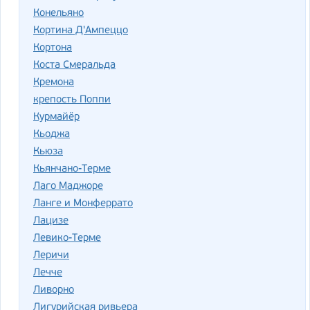
Конельяно
Кортина Д'Ампеццо
Кортона
Коста Смеральда
Кремона
крепость Поппи
Курмайёр
Кьоджа
Кьюза
Кьянчано-Терме
Лаго Маджоре
Ланге и Монферрато
Лацизе
Левико-Терме
Леричи
Лечче
Ливорно
Лигурийская ривьера