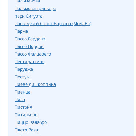
Пальманова
Пальмовая ривьера
парк Сигурта
Парк-музей Санта-Барбара (MuSaBa)
Парма
Пассо Гардена
Пассо Пордой
Пассо Фалцарего
Пентидаттило
Перуджа
Пестум
Пиеве ди Гроппина
Пиенца
Пиза
Пистойя
Питильяно
Пиццо Калабро
Плато Роза