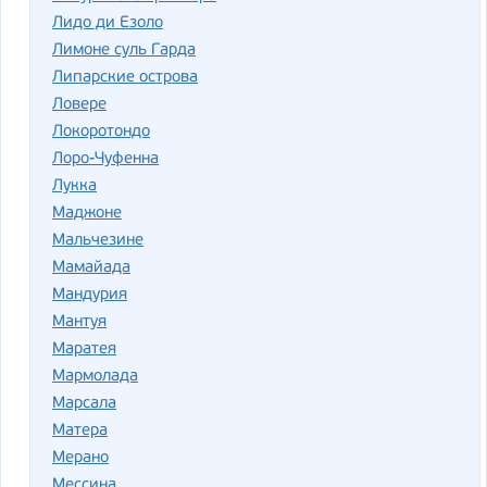
Лидо ди Езоло
Лимоне суль Гарда
Липарские острова
Ловере
Локоротондо
Лоро-Чуфенна
Лукка
Маджоне
Мальчезине
Мамайада
Мандурия
Мантуя
Маратея
Мармолада
Марсала
Матера
Мерано
Мессина