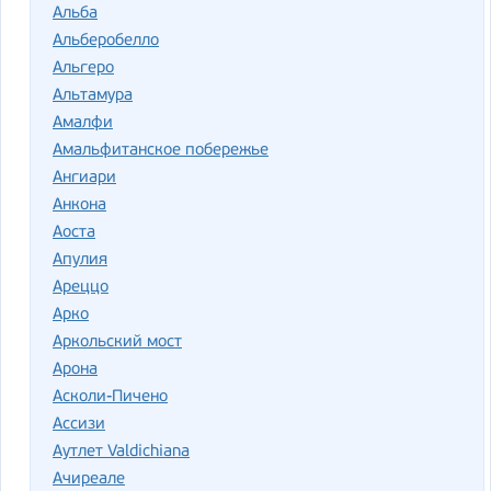
Альба
Альберобелло
Альгеро
Альтамура
Амалфи
Амальфитанское побережье
Ангиари
Анкона
Аоста
Апулия
Ареццо
Арко
Аркольский мост
Арона
Асколи-Пичено
Ассизи
Аутлет Valdichiana
Ачиреале