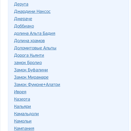
Дерута
Джардини Наксос
Джераче
Доббиако
долина Альта Бадия
Долина храмов
Доломитовые Альпы
Дорога Кьянти
замок Бролио
Замок Буфалини
Замок Мирамаре
Замок Фумоне+Алатри
Иврея
Казерта
Кальяри
Камальдоли
Камольи
Кампания