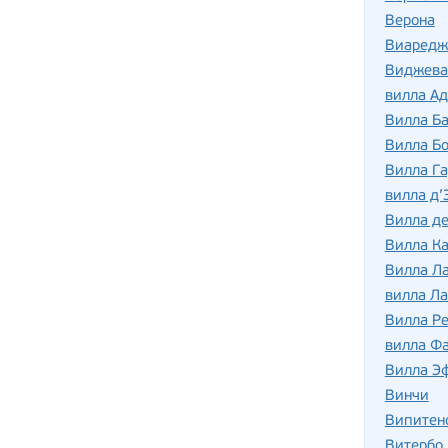
Верона
Виаредж
Виджева
вилла Ад
Вилла Б
Вилла Бо
Вилла Га
вилла д’
Вилла де
Вилла Ка
Вилла Л
вилла Ла
Вилла Р
вилла Фа
Вилла Э
Винчи
Випитен
Витербо