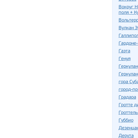
Вокруг Н
поля + К
Вольтер
Вулкан Э
Галлипо
Гардоне
Гаэта
Генуя
Геркула
Геркулан
гора Суб
город-пр
Градара
Гротте д
Гроттель
Губбио
Дезенца
Дерута