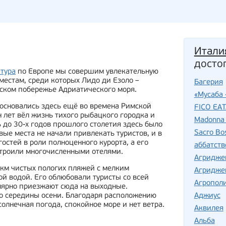
Итали
досто
 тура
по Европе мы совершим увлекательную
естам, среди которых Лидо ди Езоло –
Багерия
ском побережье Адриатического моря.
«Мусаба 
босновались здесь ещё во времена Римской
FICO EA
 лет вёл жизнь тихого рыбацкого городка и
Madonna 
 до 30-х годов прошлого столетия здесь было
Sacro Bo
вые места не начали привлекать туристов, и в
гостей в роли полноценного курорта, а его
аббатств
строили многочисленными отелями.
Агридже
 км чистых пологих пляжей с мелким
Агридже
й водой. Его облюбовали туристы со всей
Агропол
лярно приезжают сюда на выходные.
до середины осени. Благодаря расположению
Аджиус
солнечная погода, спокойное море и нет ветра.
Аквилея
Альба