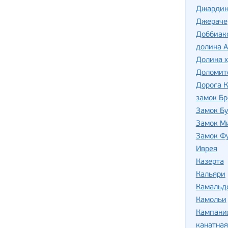
Джардин
Джераче
Доббиак
долина А
Долина 
Доломит
Дорога 
замок Б
Замок Б
Замок М
Замок Ф
Иврея
Казерта
Кальяри
Камальд
Камольи
Кампани
канатная