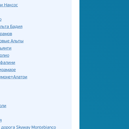
и Наксос
о
льта Бадия
храмов
овые Альпы
Кьянти
ролио
уфалини
ирамаре
умоне+Алатри
оли
я
 дорога Skyway Montebianco