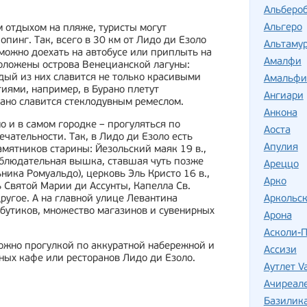
Альберо
Альгеро
 отдыхом на пляже, туристы могут
опинг. Так, всего в 30 км от Лидо ди Езоло
Альтаму
можно доехать на автобусе или приплыть на
Амалфи
оложены острова Венецианской лагуны:
дый из них славится не только красивыми
Амальфи
иями, например, в Бурано плетут
Ангиари
ано славится стеклодувным ремеслом.
Анкона
 и в самом городке – прогуляться по
Аоста
чательности. Так, в Лидо ди Езоло есть
Апулия
мятников старины: Йезольский маяк 19 в.,
блюдательная вышка, ставшая чуть позже
Ареццо
ика Ромуальдо), церковь Эль Кристо 16 в.,
Арко
 Святой Марии ди Ассунты, Капелла Св.
ругое. А на главной улице Левантина
Аркольск
бутиков, множество магазинов и сувенирных
Арона
Асколи-
жно прогулкой по аккуратной набережной и
Ассизи
ных кафе или ресторанов Лидо ди Езоло.
Аутлет Va
Ачиреал
Базилик