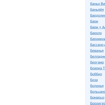
Баньо В
Баньяйя
Бардоли
Бари
Бари + А
Бароло
Барумин
Бассано-
Беванья
Белладж
Бергамо
Боариа 
Боббио
Боза
Болонья
Больцан
Бомарцо
Бордиге