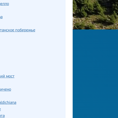
белло
ра
танское побережье
ий мост
Пичено
ldichiana
е
ата