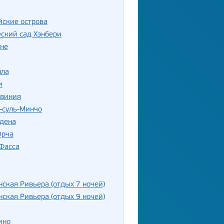
ские острова
ский сад Хэнбери
не
лла
и
рвиния
-суль-Минчо
рдена
Орча
Фасса
ская Ривьера (отдых 7 ночей)
ская Ривьера (отдых 9 ночей)
ино