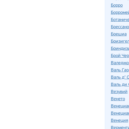
Борро
Борромей
Ботаниче
Брессано
Брешиа
Бризиге
Бриндиз
Брой Че
Валеджо
Валь Га
Валь д’ 
Валь ди 
Везувий
Венето
Венециан
Венециан
Венеция
Вермент