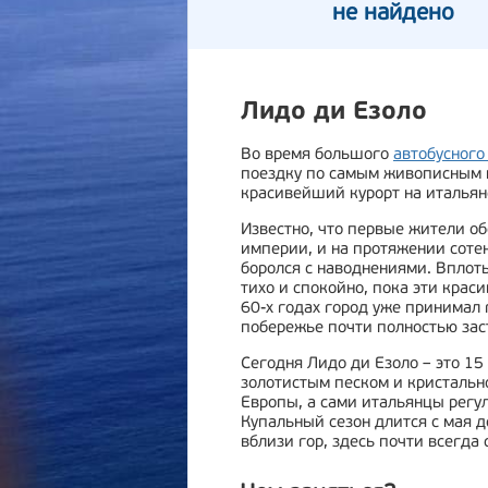
не найдено
Лидо ди Езоло
Во время большого
автобусного
поездку по самым живописным м
красивейший курорт на итальян
Известно, что первые жители о
империи, и на протяжении сотен
боролся с наводнениями. Вплоть
тихо и спокойно, пока эти краси
60-х годах город уже принимал 
побережье почти полностью за
Сегодня Лидо ди Езоло – это 15
золотистым песком и кристально
Европы, а сами итальянцы регу
Купальный сезон длится с мая 
вблизи гор, здесь почти всегда 