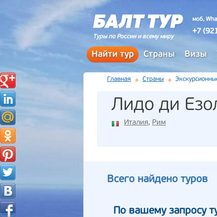
моб, Wha
+7 (92
Туры по России и всему миру
Найти тур
Страны
Визы
Главная
Страны
Экскурсионны
Лидо ди Езо
Италия
,
Рим
Всего найдено туров
По вашему запросу т