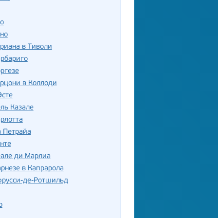
о
но
риана в Тиволи
арбариго
ргезе
рцони в Коллоди
Эсте
ль Казале
рлотта
а Петрайа
нте
еале ди Марлиа
рнезе в Капрарола
фрусси-де-Ротшильд
о