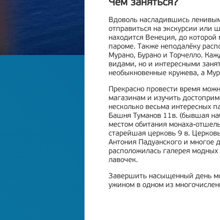
Чем заняться?
Вдоволь насладившись ленивым
отправиться на экскурсии или ш
находится Венеция, до которой 
пароме. Также неподалёку расп
Мурано, Бурано и Торчелло. Каж
видами, но и интересными занят
необыкновенные кружева, а Мур
Прекрасно провести время можно
магазинам и изучить достоприме
несколько весьма интересных па
Башня Туманов 11в. (бывшая на
местом обитания монаха-отшельн
старейшая церковь 9 в. Церковь
Антония Падуанского и многое д
расположилась галерея модных 
лавочек.
Завершить насыщенный день мо
ужином в одном из многочислен