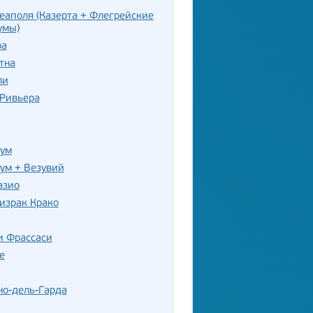
еаполя (Казерта + Флегрейские
умы)
ра
тна
ли
-Ривьера
нум
ум + Везувий
азио
израк Крако
и Фрассаси
е
но-дель-Гарда