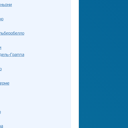
иньони
но
льберобелло
и
дель-Граппа
о
Терме
о
ра