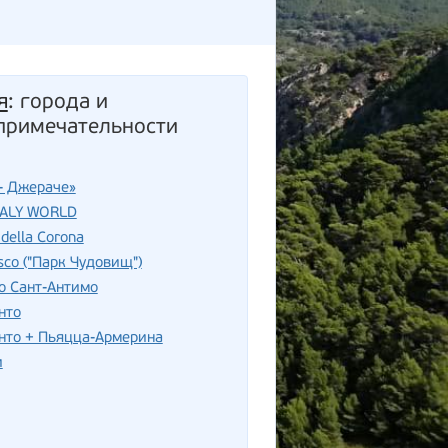
я
: города и
примечательности
- Джераче»
TALY WORLD
della Corona
sco ("Парк Чудовищ")
о Сант-Антимо
нто
нто + Пьяцца-Армерина
и