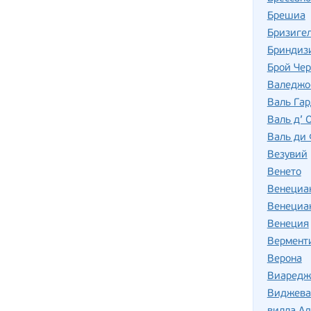
Брешиа
Бризиге
Бриндиз
Брой Че
Валеджо
Валь Га
Валь д’ 
Валь ди 
Везувий
Венето
Венециан
Венециан
Венеция
Вермент
Верона
Виаредж
Виджева