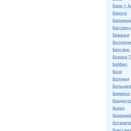
Бари + А
Бароло
Барумин
Бассано-
Беванья
Белладж
Бергамо
Боариа 
Боббио
Боза
Болонья
Больцан
Бомарцо
Бордиге
Борро
Борромей
Ботаниче
Брессано