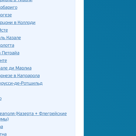
риана в Тиволи
арбариго
ргезе
рцони в Коллоди
Эсте
ль Казале
рлотта
а Петрайа
нте
еале ди Марлиа
рнезе в Капрарола
фрусси-де-Ротшильд
о
еаполя (Казерта + Флегрейские
умы)
ра
тна