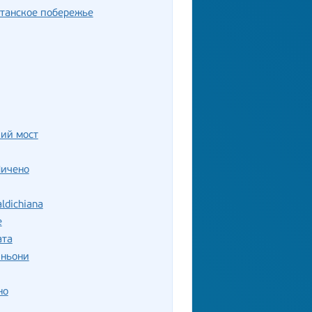
танское побережье
ий мост
Пичено
ldichiana
е
ата
иньони
но