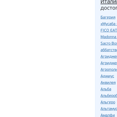
Итали
досто
Багерия
«Мусаба 
FICO EA
Madonna 
Sacro Bo
аббатств
Агридже
Агридже
Агропол
Аджиус
Аквилея
Альба
Альберо
Альгеро
Альтаму
Амалфи