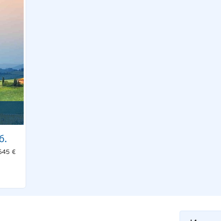
б.
645 €