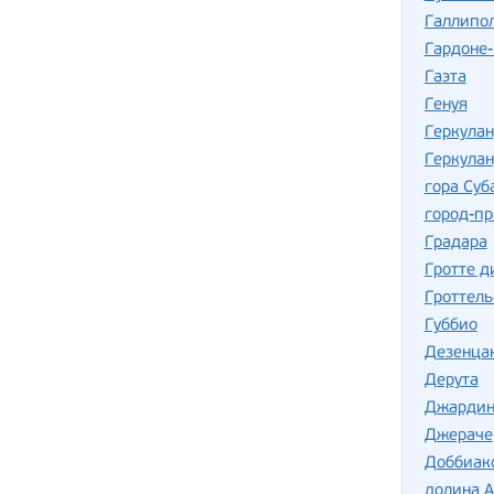
Галлипо
Гардоне
Гаэта
Генуя
Геркула
Геркулан
гора Суб
город-пр
Градара
Гротте д
Гроттель
Губбио
Дезенца
Дерута
Джардин
Джераче
Доббиак
долина А