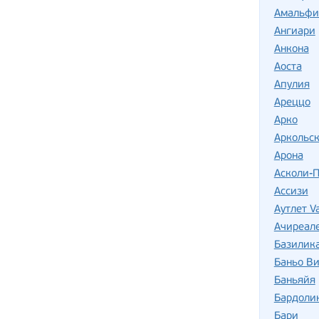
Амальфи
Ангиари
Анкона
Аоста
Апулия
Ареццо
Арко
Аркольск
Арона
Асколи-
Ассизи
Аутлет Va
Ачиреал
Базилик
Баньо В
Баньяйя
Бардоли
Бари