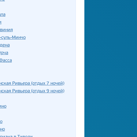
лла
и
рвиния
-суль-Минчо
рдена
Орча
Фасса
ская Ривьера (отдых 7 ночей)
ская Ривьера (отдых 9 ночей)
ино
о
но