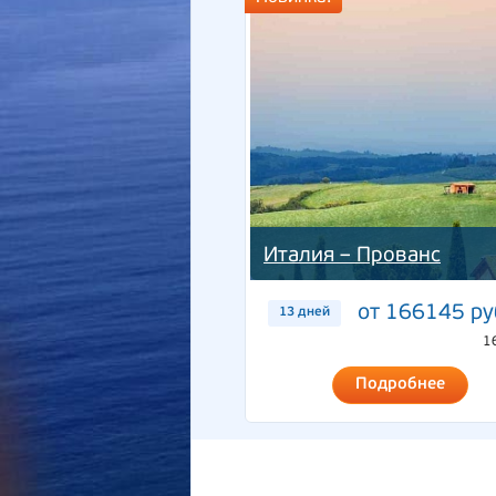
Италия – Прованс
от 166145 ру
13 дней
1
Подробнее