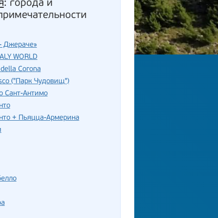
я
: города и
примечательности
- Джераче»
TALY WORLD
della Corona
sco ("Парк Чудовищ")
о Сант-Антимо
нто
нто + Пьяцца-Армерина
и
белло
ра