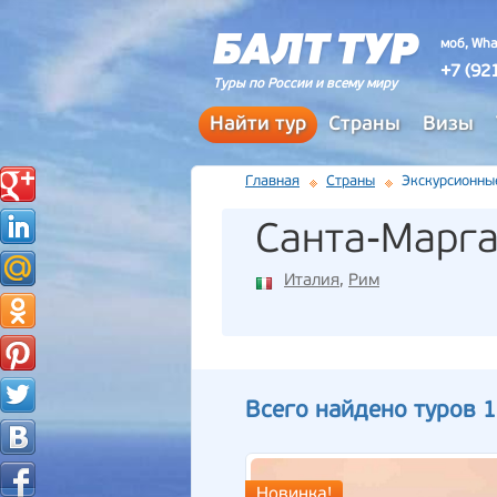
моб, Wha
+7 (92
Туры по России и всему миру
Найти тур
Страны
Визы
Главная
Страны
Экскурсионны
Санта-Марг
Италия
,
Рим
Всего найдено туров 1
Новинка!