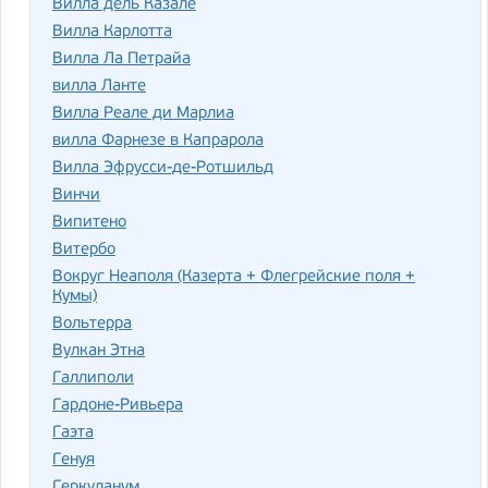
Вилла дель Казале
Вилла Карлотта
Вилла Ла Петрайа
вилла Ланте
Вилла Реале ди Марлиа
вилла Фарнезе в Капрарола
Вилла Эфрусси-де-Ротшильд
Винчи
Випитено
Витербо
Вокруг Неаполя (Казерта + Флегрейские поля +
Кумы)
Вольтерра
Вулкан Этна
Галлиполи
Гардоне-Ривьера
Гаэта
Генуя
Геркуланум