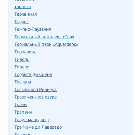
таранто
Тарквиния
Таррос
Темпио-Паузания
Термальный комплекс «Тея»
Термальный парк «Aquardens»
Террачина
Тиволи
Тирано
Торрита ди Сиена
Тоскана
Тосканская Ривьера
Тразименское озеро
Трани
Трапани
Трауттмансдорф
Тре Чиме ди Лаваредо