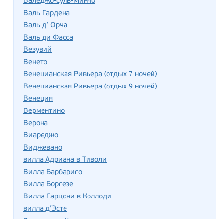
Валеджо-суль-Минчо
Валь Гардена
Валь д’ Орча
Валь ди Фасса
Везувий
Венето
Венецианская Ривьера (отдых 7 ночей)
Венецианская Ривьера (отдых 9 ночей)
Венеция
Верментино
Верона
Виареджо
Виджевано
вилла Адриана в Тиволи
Вилла Барбариго
Вилла Боргезе
Вилла Гарцони в Коллоди
вилла д’Эсте