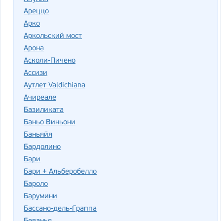
Ареццо
Арко
Аркольский мост
Арона
Асколи-Пичено
Ассизи
Аутлет Valdichiana
Ачиреале
Базиликата
Баньо Виньони
Баньяйя
Бардолино
Бари
Бари + Альберобелло
Бароло
Барумини
Бассано-дель-Граппа