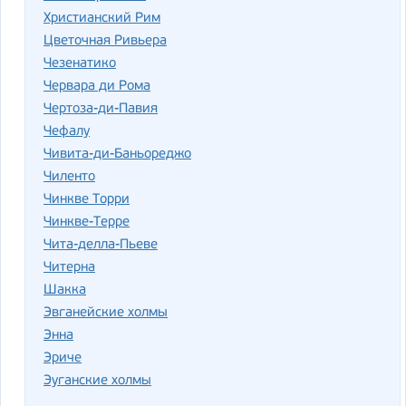
Христианский Рим
Цветочная Ривьера
Чезенатико
Червара ди Рома
Чертоза-ди-Павия
Чефалу
Чивита-ди-Баньореджо
Чиленто
Чинкве Торри
Чинкве-Терре
Чита-делла-Пьеве
Читерна
Шакка
Эвганейские холмы
Энна
Эриче
Эуганские холмы