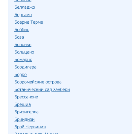
Беванья
Белладжо
Бергамо
Боариа Терме
Боббио
Боза
Болонья
Больцано
Бомарцо
Бордигера
Борро
Борромейские острова
Ботанический сад Хэнбери
Брессаноне
Брешиа
Бризигелла
Бриндизи
Брой Червиния