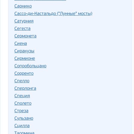
Сарнико
Сассо-ди-Кастальдо ("Лунные" мосты)
Сатурния
Сегеста
Сермонета
Сиена
Сиракузы
Сирмионе
Сопробольцано
Сорренто
Спелло
Сперлонга
Специя
Сполето
Стреза
Сульзано
Сцилла
Таормина