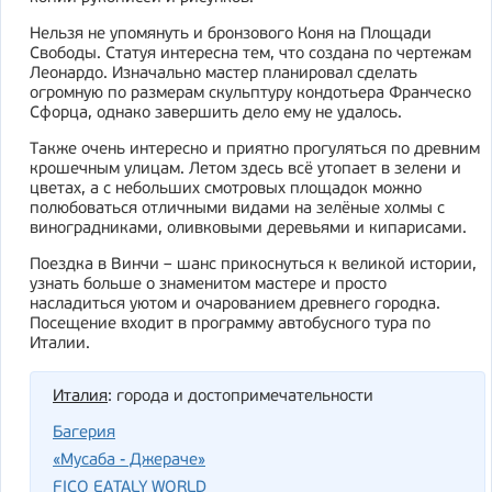
Нельзя не упомянуть и бронзового Коня на Площади
Свободы. Статуя интересна тем, что создана по чертежам
Леонардо. Изначально мастер планировал сделать
огромную по размерам скульптуру кондотьера Франческо
Сфорца, однако завершить дело ему не удалось.
Также очень интересно и приятно прогуляться по древним
крошечным улицам. Летом здесь всё утопает в зелени и
цветах, а с небольших смотровых площадок можно
полюбоваться отличными видами на зелёные холмы с
виноградниками, оливковыми деревьями и кипарисами.
Поездка в Винчи – шанс прикоснуться к великой истории,
узнать больше о знаменитом мастере и просто
насладиться уютом и очарованием древнего городка.
Посещение входит в программу автобусного тура по
Италии.
Италия
: города и достопримечательности
Багерия
«Мусаба - Джераче»
FICO EATALY WORLD