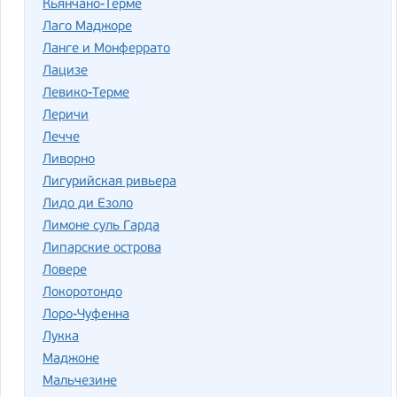
Кьянчано-Терме
Лаго Маджоре
Ланге и Монферрато
Лацизе
Левико-Терме
Леричи
Лечче
Ливорно
Лигурийская ривьера
Лидо ди Езоло
Лимоне суль Гарда
Липарские острова
Ловере
Локоротондо
Лоро-Чуфенна
Лукка
Маджоне
Мальчезине