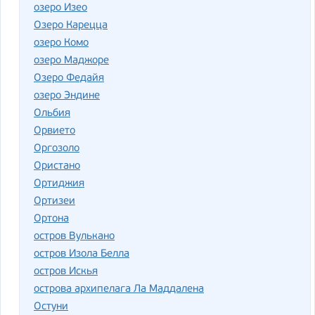
озеро Изео
Озеро Карецца
озеро Комо
озеро Маджоре
Озеро Федайя
озеро Эндине
Ольбия
Орвието
Оргозоло
Ористано
Ортиджия
Ортизеи
Ортона
остров Вулькано
остров Изола Белла
остров Искья
острова архипелага Ла Маддалена
Остуни