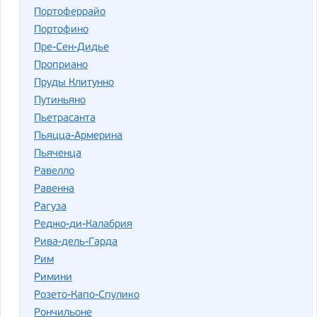
Портоферрайо
Портофино
Пре-Сен-Дидье
Проприано
Пруды Клитунно
Путиньяно
Пьетрасанта
Пьяцца-Армерина
Пьяченца
Равелло
Равенна
Рагуза
Реджо-ди-Калабрия
Рива-дель-Гарда
Рим
Римини
Розето-Капо-Спулико
Рончильоне