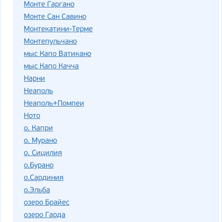
Монте Гаргано
Монте Сан Савино
Монтекатини-Терме
Монтепульчано
мыс Капо Ватикано
мыс Капо Качча
Нарни
Неаполь
Неаполь+Помпеи
Ното
о. Капри
о. Мурано
о. Сицилия
о.Бурано
о.Сардиния
о.Эльба
озеро Брайес
озеро Гарда