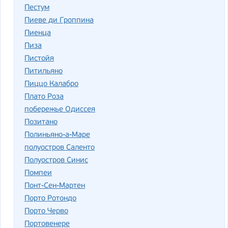
Пестум
Пиеве ди Гроппина
Пиенца
Пиза
Пистойя
Питильяно
Пиццо Калабро
Плато Роза
побережье Одиссея
Позитано
Полиньяно-а-Маре
полуостров Саленто
Полуостров Синис
Помпеи
Понт-Сен-Мартен
Порто Ротондо
Порто Черво
Портовенере