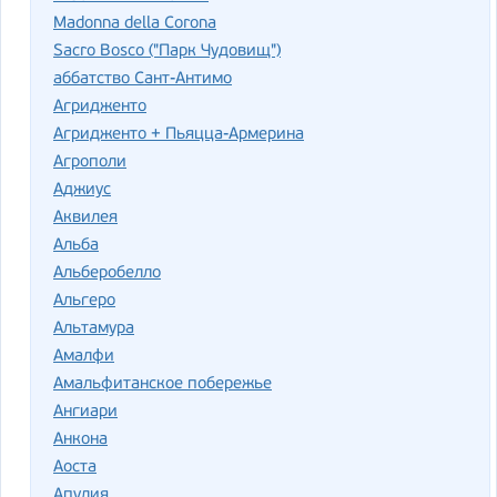
Madonna della Corona
Sacro Bosco ("Парк Чудовищ")
аббатство Сант-Антимо
Агридженто
Агридженто + Пьяцца-Армерина
Агрополи
Аджиус
Аквилея
Альба
Альберобелло
Альгеро
Альтамура
Амалфи
Амальфитанское побережье
Ангиари
Анкона
Аоста
Апулия