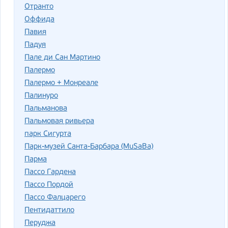
Отранто
Оффида
Павия
Падуя
Пале ди Сан Мартино
Палермо
Палермо + Монреале
Палинуро
Пальманова
Пальмовая ривьера
парк Сигурта
Парк-музей Санта-Барбара (MuSaBa)
Парма
Пассо Гардена
Пассо Пордой
Пассо Фалцарего
Пентидаттило
Перуджа