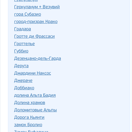
Геркуланум + Везувий
гора Субазио
город-призрак Крако
Градара
Гротте ди Фрассаси
Гроттелье
Губбио
Дезенцано-дель-Гарда
Дерута
Джардини Наксос
Джераче
Доббиако
долина Альта Бадия
Долина храмов
Доломитовые Альпы
Дорога Кьянти
замок Бролио