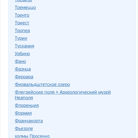
Тревизо
Тремеццо
Тренто
Триест
Тропеа
Турин
Тускания
Урбино
Фано
Фаэнца
Феррара
Фирвальдштетское озеро
Флегрейские поля + Археологический музей
Неаполя
Флоренция
Формия
Франчакорта
Фьезоле
холмы Просекко