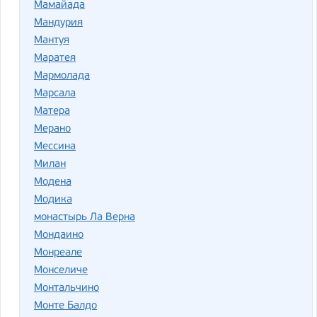
Мамайада
Мандурия
Мантуя
Маратея
Мармолада
Марсала
Матера
Мерано
Мессина
Милан
Модена
Модика
монастырь Ла Верна
Мондаино
Монреале
Монселиче
Монтальчино
Монте Балдо