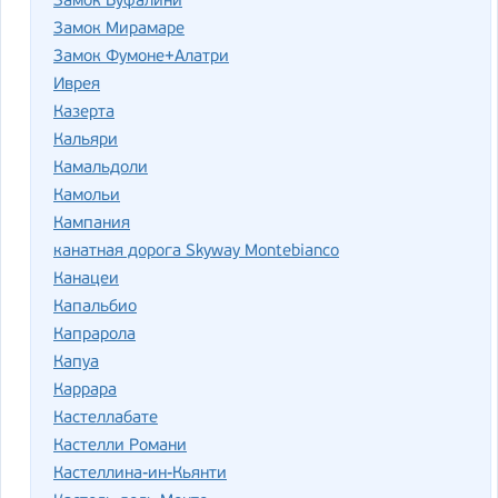
Замок Буфалини
Замок Мирамаре
Замок Фумоне+Алатри
Иврея
Казерта
Кальяри
Камальдоли
Камольи
Кампания
канатная дорога Skyway Montebianco
Канацеи
Капальбио
Капрарола
Капуа
Каррара
Кастеллабате
Кастелли Романи
Кастеллина-ин-Кьянти