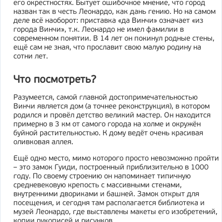
его окрестностях. Бытует ошибочное мнение, что город
назван так в честь Леонардо, как дань гению. Но на самом
деле всё наоборот: приставка «да Винчи» означает «из
города Винчи», т.к. Леонардо не имел фамилии в
современном понятии. В 14 лет он покинул родные стены,
ещё сам не зная, что прославит свою малую родину на
сотни лет.
Что посмотреть?
Разумеется, самой главной достопримечательностью
Винчи является дом (а точнее реконструкция), в котором
родился и провёл детство великий мастер. Он находится
примерно в 3 км от самого города на холме и окружён
буйной растительностью. К дому ведёт очень красивая
оливковая аллея.
Ещё одно место, мимо которого просто невозможно пройти
– это замок Гуиди, построенный приблизительно в 1000
году. По своему строению он напоминает типичную
средневековую крепость с массивными стенами,
внутренними двориками и башней. Замок открыт для
посещения, и сегодня там располагается библиотека и
музей Леонардо, где выставлены макеты его изобретений,
копии рукописей и рисунков.