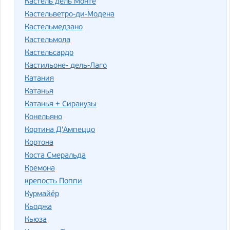
Кастель дель Монте
Кастельветро-ди-Модена
Кастельмедзано
Кастельмола
Кастельсардо
Кастильоне- дель-Лаго
Катания
Катанья
Катанья + Сиракузы
Конельяно
Кортина Д'Ампеццо
Кортона
Коста Смеральда
Кремона
крепость Поппи
Курмайёр
Кьоджа
Кьюза