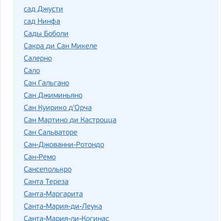
сад Джусти
сад Нинфа
Сады Боболи
Сакра ди Сан Микеле
Салерно
Сало
Сан Гальгано
Сан Джиминьяно
Сан Куирико д'Орча
Сан Мартино ди Кастроцца
Сан Сальваторе
Сан-Джованни-Ротондо
Сан-Ремо
Сансеполькро
Санта Тереза
Санта-Маргарита
Санта-Мария-ди-Леука
Санта-Мария-ли-Когинас