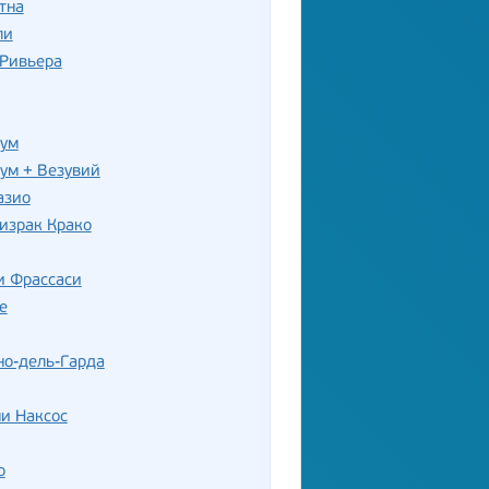
тна
ли
-Ривьера
нум
ум + Везувий
азио
израк Крако
и Фрассаси
е
но-дель-Гарда
и Наксос
о