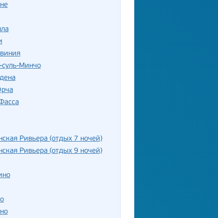
не
лла
и
рвиния
-суль-Минчо
рдена
Орча
Фасса
ская Ривьера (отдых 7 ночей)
ская Ривьера (отдых 9 ночей)
ино
о
но