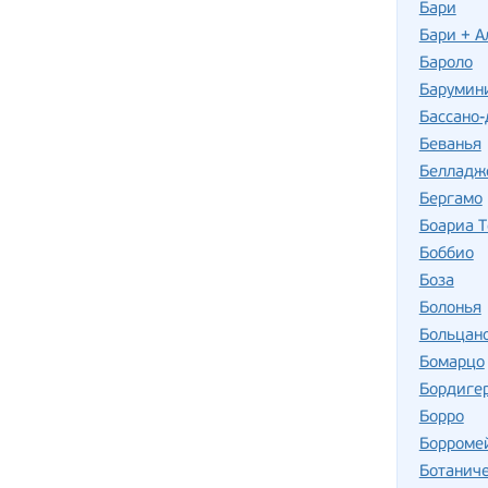
Бари
Бари + А
Бароло
Барумин
Бассано-
Беванья
Белладж
Бергамо
Боариа 
Боббио
Боза
Болонья
Больцан
Бомарцо
Бордиге
Борро
Борромей
Ботаниче