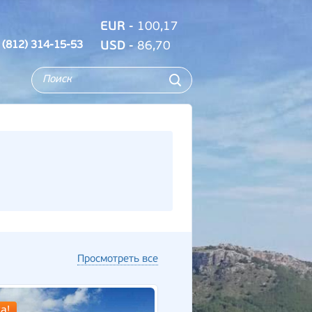
EUR
- 100,17
 (812) 314-15-53
USD
- 86,70
Просмотреть все
а!
Новинка!