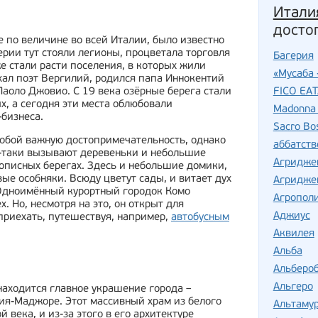
Итали
досто
 по величине во всей Италии, было известно
рии тут стояли легионы, процветала торговля
Багерия
же стали расти поселения, в которых жили
«Мусаба 
хал поэт Вергилий, родился папа Иннокентий
FICO EA
Паоло Джовио. С 19 века озёрные берега стали
х, а сегодня эти места облюбовали
Madonna 
-бизнеса.
Sacro Bo
собой важную достопримечательность, однако
аббатств
ё-таки вызывают деревеньки и небольшие
Агридже
описных берегах. Здесь и небольшие домики,
ые особняки. Всюду цветут сады, и витает дух
Агридже
 Одноимённый курортный городок Комо
Агропол
. Но, несмотря на это, он открыт для
Аджиус
приехать, путешествуя, например,
автобусным
Аквилея
Альба
Альберо
Альгеро
аходится главное украшение города –
я-Маджоре. Этот массивный храм из белого
Альтаму
 века, и из-за этого в его архитектуре