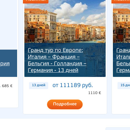
Гранд тур по Европе:
Гран
Италия – Франция –
Итал
ария
Бельгия - Голландия –
Бель
Германия - 13 дней
Герм
.
от 111189 руб.
13 дней
15 д
685 €
1110 €
Подробнее