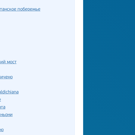
танское побережье
ий мост
Пичено
ldichiana
е
ата
иньони
но