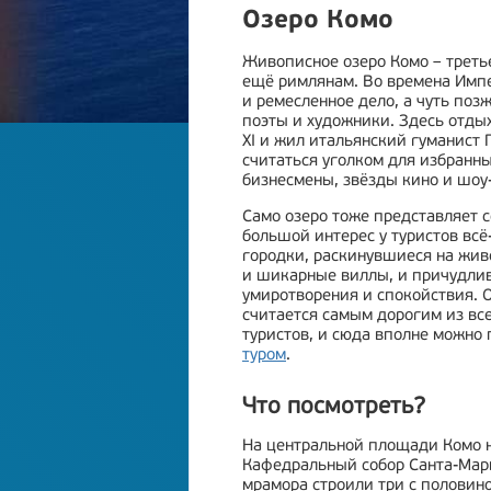
Озеро Комо
Живописное озеро Комо – третье
ещё римлянам. Во времена Импе
и ремесленное дело, а чуть поз
поэты и художники. Здесь отды
XI и жил итальянский гуманист 
считаться уголком для избранны
бизнесмены, звёзды кино и шоу
Само озеро тоже представляет 
большой интерес у туристов вс
городки, раскинувшиеся на жив
и шикарные виллы, и причудлив
умиротворения и спокойствия.
считается самым дорогим из всех
туристов, и сюда вполне можно 
туром
.
Что посмотреть?
На центральной площади Комо н
Кафедральный собор Санта-Мари
мрамора строили три с половиной