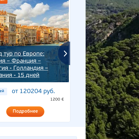
д тур по Европе:
ия – Франция –
Италия - Австрия -
гия - Голландия –
Германия* - Словаки
ания - 15 дней
Словения 8 дней
от 120204 руб.
от 60302 ру
ней
8 дней
1200 €
Подробнее
Подробнее