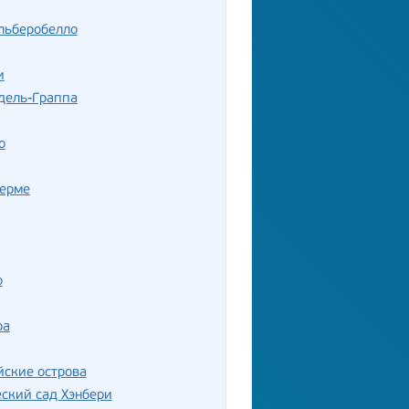
льберобелло
и
дель-Граппа
о
Терме
о
ра
ские острова
ский сад Хэнбери