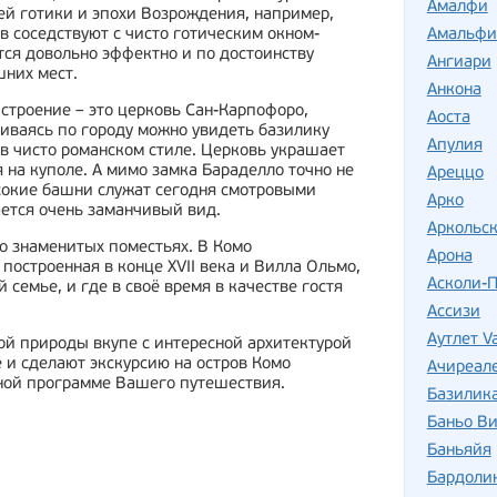
Амалфи
й готики и эпохи Возрождения, например,
Амальфи
 соседствуют с чисто готическим окном-
тся довольно эффектно и по достоинству
Ангиари
них мест.
Анкона
строение – это церковь Сан-Карпофоро,
Аоста
ливаясь по городу можно увидеть базилику
Апулия
 в чисто романском стиле. Церковь украшает
 на куполе. А мимо замка Бараделло точно не
Ареццо
ысокие башни служат сегодня смотровыми
Арко
ется очень заманчивый вид.
Аркольск
 о знаменитых поместьях. В Комо
Арона
построенная в конце XVII века и Вилла Ольмо,
Асколи-
семье, и где в своё время в качестве гостя
Ассизи
Аутлет Va
ой природы вкупе с интересной архитектурой
 и сделают экскурсию на остров Комо
Ачиреал
ной программе Вашего путешествия.
Базилик
Баньо В
Баньяйя
Бардоли