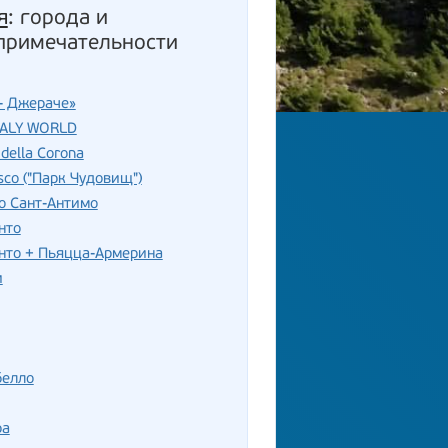
я
: города и
примечательности
- Джераче»
TALY WORLD
della Corona
sco ("Парк Чудовищ")
о Сант-Антимо
нто
нто + Пьяцца-Армерина
и
белло
ра