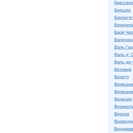
Брессано
Брешиа
Бризиге
Бриндиз
Брой Че
Валеджо
Валь Га
Валь д’ 
Валь ди 
Везувий
Венето
Венециан
Венециан
Венеция
Вермент
Верона
Виаредж
Виджева