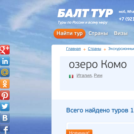
моб, Wha
+7 (92
Туры по России и всему миру
Найти тур
Страны
Визы
Главная
Страны
Экскурсионны
озеро Комо
Италия
,
Рим
Всего найдено туров 
Новинка!