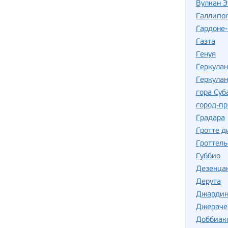
Вулкан Э
Галлипо
Гардоне
Гаэта
Генуя
Геркула
Геркулан
гора Суб
город-пр
Градара
Гротте д
Гроттель
Губбио
Дезенца
Дерута
Джардин
Джераче
Доббиак