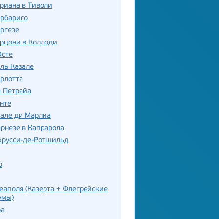
риана в Тиволи
арбариго
ргезе
рцони в Коллоди
Эсте
ль Казале
рлотта
а Петрайа
нте
еале ди Марлиа
рнезе в Капрарола
фрусси-де-Ротшильд
о
еаполя (Казерта + Флегрейские
умы)
ра