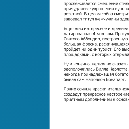
прослеживается смешение стиле
причудливые украшения куполов
розеткой. В целом собор смотри
завоевал титул жемчужины здеш
Ещё одно интересное и древнее 
датированная 4-м веком. Прогу
Святого Аббондио, построенную
большая фреска, раскинувшаяся
пройдет ни один турист. Его в
площадками, с которых открыва
Ну и конечно, нельзя не сказать
расположились Вилла Карлотта, 
некогда принадлежащая богатой 
бывал сам Наполеон Бонапарт.
Яркие сочные краски итальянск
создадут прекрасное настроение
приятным дополнением к основ