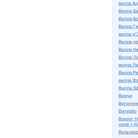
вилла Ад
Вилла Б
Вилла Бо
Вилла Га
вилла д’
Вилла де
Вилла Ка
Вилла Л
вилла Ла
Вилла Р
вилла Фа
Вилла Э
Винчи
Випитен
Витербо
Вокруг Н
поля + К
Вольтер