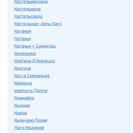
Кастельмедзано
Кастельмола
Кастельсардо
Кастильоне- дель-Лаго
Катания
Катанья
Катанья + Сиракузы
Конельяно
Кортина Д'Ампеццо
Кортона
Коста Смеральда
Кремона
крепость Поппи
Курмайёр
Кьоджа
Кьюза
Кьянчано-Терме
Лаго Маджоре