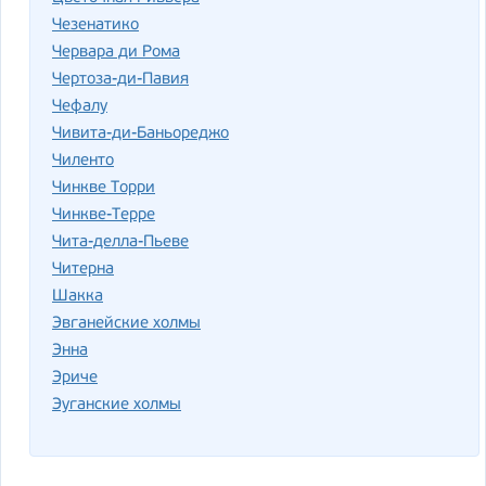
Чезенатико
Червара ди Рома
Чертоза-ди-Павия
Чефалу
Чивита-ди-Баньореджо
Чиленто
Чинкве Торри
Чинкве-Терре
Чита-делла-Пьеве
Читерна
Шакка
Эвганейские холмы
Энна
Эриче
Эуганские холмы