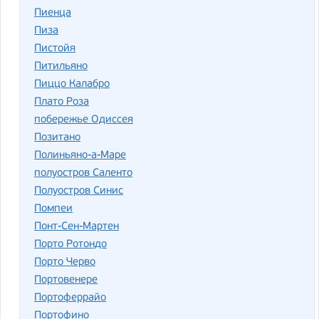
Пиенца
Пиза
Пистойя
Питильяно
Пиццо Калабро
Плато Роза
побережье Одиссея
Позитано
Полиньяно-а-Маре
полуостров Саленто
Полуостров Синис
Помпеи
Понт-Сен-Мартен
Порто Ротондо
Порто Черво
Портовенере
Портоферрайо
Портофино