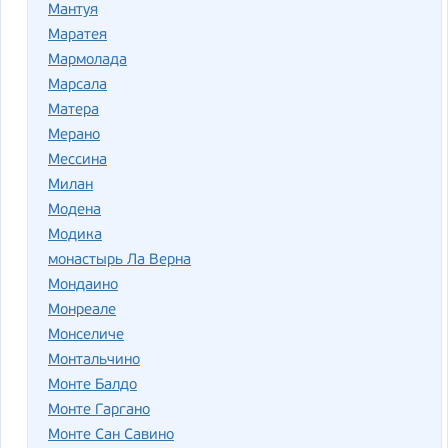
Мантуя
Маратея
Мармолада
Марсала
Матера
Мерано
Мессина
Милан
Модена
Модика
монастырь Ла Верна
Мондаино
Монреале
Монселиче
Монтальчино
Монте Балдо
Монте Гаргано
Монте Сан Савино