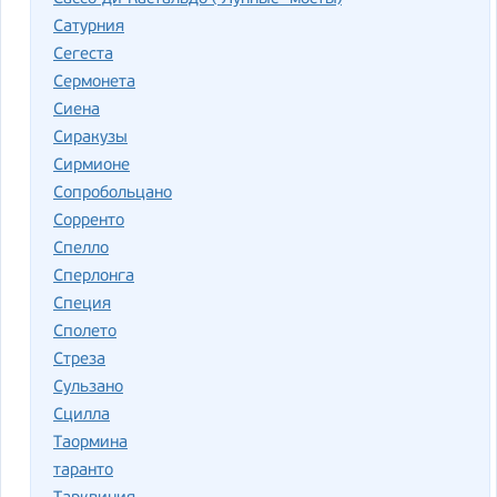
Сатурния
Сегеста
Сермонета
Сиена
Сиракузы
Сирмионе
Сопробольцано
Сорренто
Спелло
Сперлонга
Специя
Сполето
Стреза
Сульзано
Сцилла
Таормина
таранто