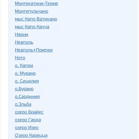
Монтекатини-Терме
Монтепульчано
мыс Капо Ватикано
мыс Капо Качча
Нарни
Неаполь
Неаполь+Помпеи
Ното
о. Капри
о. Мурано
о. Сицилия
о.Бурано
о.Сардиния
о.Эльба
озеро Брайес
озеро Гарда
озеро Изео
Озеро Карецца