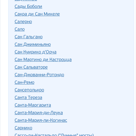
Сады Боболи
Сакра ди Сан Микеле
Салерно
Сало
Сан Гальгано
Сан Джиминьяно
Сан Куирико д'Орча
Сан Мартино ди Кастроцца
Сан Сальваторе
Сан-Джованни-Ротондо
Сан-Ремо
Сансеполькро
Санта Тереза
Санта-Маргарита
Санта-Мария-ди-Леука
Санта-Мария-ли-Когинас
Сарнико
Сассо-ди-Кастальдо ("Лунные" мосты)