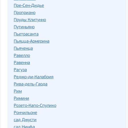
Пре-Сен-Дидье
Проприано
Пруды Клитунно
Путиньяно
Пьетрасанта
Пьяцца-Армерина
Пьяченца
Равелло
Равенна
Рагуза
Реджо-ди-Калабрия
Рива-дель-Гарда
Рим
Римини
Розето-Капо-Спулико
Рончильоне
сад Джусти
сад Нинфа