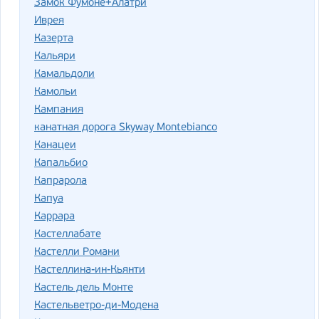
Замок Фумоне+Алатри
Иврея
Казерта
Кальяри
Камальдоли
Камольи
Кампания
канатная дорога Skyway Montebianco
Канацеи
Капальбио
Капрарола
Капуа
Каррара
Кастеллабате
Кастелли Романи
Кастеллина-ин-Кьянти
Кастель дель Монте
Кастельветро-ди-Модена