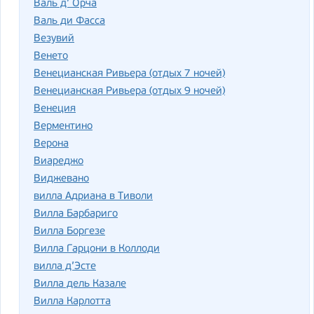
Валь д’ Орча
Валь ди Фасса
Везувий
Венето
Венецианская Ривьера (отдых 7 ночей)
Венецианская Ривьера (отдых 9 ночей)
Венеция
Верментино
Верона
Виареджо
Виджевано
вилла Адриана в Тиволи
Вилла Барбариго
Вилла Боргезе
Вилла Гарцони в Коллоди
вилла д’Эсте
Вилла дель Казале
Вилла Карлотта