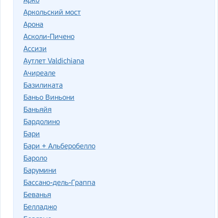
Арко
Аркольский мост
Арона
Асколи-Пичено
Ассизи
Аутлет Valdichiana
Ачиреале
Базиликата
Баньо Виньони
Баньяйя
Бардолино
Бари
Бари + Альберобелло
Бароло
Барумини
Бассано-дель-Граппа
Беванья
Белладжо