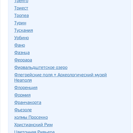
Тренто
Триест
Тропеа
Турин
Тускания
Урбино
Фано
Фаэнца
Феррара
Фирвальдштетское озеро
Флегрейские поля + Археологический музей
Неаполя
Флоренция
Формия
Франчакорта
Фьезоле
холмы Просекко
Христианский Рим
Цветочная Ривьера