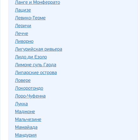
Ланге и Монферрато
Лацизе
Левико-Терме
Леричи
Лечче
Ливорно
Лигурийская ривьера
Лидо ди Езоло
Лимоне суль Гарда
Липарские острова
Ловере
Локоротондо
Лоро-Чуфенна
Лукка
Маджоне
Мальчезине
Мамайада
Мандурия