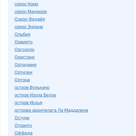
озеро Комо
озеро Маджоре
Озеро Федайя
озеро Эндине
Ольбия
Орвието
Оргозоло
Ористано
Ортиджия
Ортизеи
Ортона
остров Вулькано
остров Изола Белла
остров Искья
острова архипелага Ла Маддалена
Остуни
Отранто
Оффида