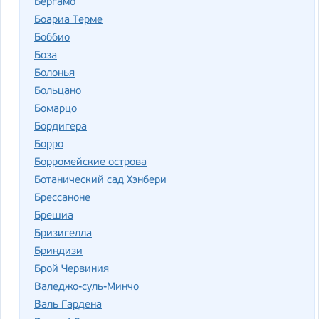
Бергамо
Боариа Терме
Боббио
Боза
Болонья
Больцано
Бомарцо
Бордигера
Борро
Борромейские острова
Ботанический сад Хэнбери
Брессаноне
Брешиа
Бризигелла
Бриндизи
Брой Червиния
Валеджо-суль-Минчо
Валь Гардена