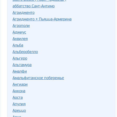
аббатство Сант-Антимо
Агридженто
Агридженто + Пьяцца-Армерина
Агрополи
Аджиус
Аквилея
Альба
Альберобелло
Альгеро
Альтамура
Амалфи
Амальфитанское побережье
Ангиари
Анкона
Аоста
Апулия
Ареццо