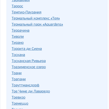
Тарквиния
Таррос
Темпио-Паузания
Термальный комплекс «Тея»
Термальный парк «Aquardens»
Террачина
Тиволи
Тирано
Торрита ди Сиена
Тоскана
Тосканская Ривьера
Тразименское озеро
Трани
Трапани
Трауттмансдорф
Тре Чиме ди Лаваредо
Тревизо
Тремеццо