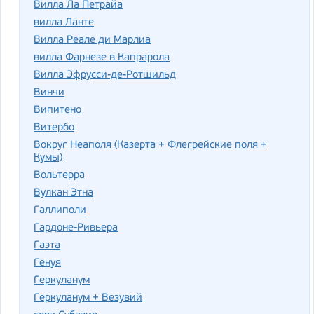
Вилла Ла Петрайа
вилла Ланте
Вилла Реале ди Марлиа
вилла Фарнезе в Капрарола
Вилла Эфрусси-де-Ротшильд
Винчи
Випитено
Витербо
Вокруг Неаполя (Казерта + Флегрейские поля +
Кумы)
Вольтерра
Вулкан Этна
Галлиполи
Гардоне-Ривьера
Гаэта
Генуя
Геркуланум
Геркуланум + Везувий