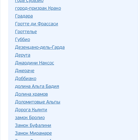
гора Субазио
город-призрак Крако
Градара
Гротте ди Фрассаси
Гроттелье
Губбио
Дезенцано-дель-Гарда
Дерута
Джардини Наксос
Джераче
Доббиако
долина Альта Бадия
Долина храмов
Доломитовые Альпы
Дорога Кьянти
замок Бролио
Замок Буфалини
Замок Мирамаре