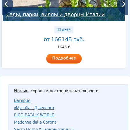
Сады, парки, виллы и дворцы Италии
12 дней
от 166145 руб.
1645 €
Подробнее
Италия
: города и достопримечательности
Багерия
«Мусаба - Джераче»
FICO EATALY WORLD
Madonna della Corona
Sacro Bosco ("Парк Чудовищ")