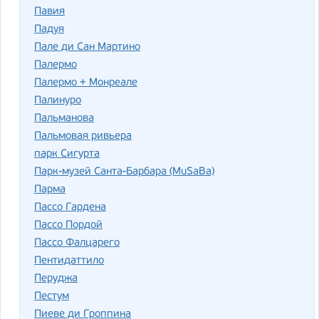
Павия
Падуя
Пале ди Сан Мартино
Палермо
Палермо + Монреале
Палинуро
Пальманова
Пальмовая ривьера
парк Сигурта
Парк-музей Санта-Барбара (MuSaBa)
Парма
Пассо Гардена
Пассо Пордой
Пассо Фалцарего
Пентидаттило
Перуджа
Пестум
Пиеве ди Гроппина