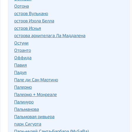
Ортона
остров Вулькано
остров Изола Белла
остров Искья
острова архипелага Ла Маддалена
Остуни
Отранто
Оффида
Павия
Падуя
Пале ди Сан Мартино
Палермо
Палермо + Монреале
Палинуро
Пальманова
Пальмовая ривьера
парк Сигурта
Парк-музей Санта-Барбара (MuSaBa)