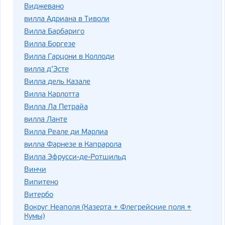
Виджевано
вилла Адриана в Тиволи
Вилла Барбариго
Вилла Боргезе
Вилла Гарцони в Коллоди
вилла д’Эсте
Вилла дель Казале
Вилла Карлотта
Вилла Ла Петрайа
вилла Ланте
Вилла Реале ди Марлиа
вилла Фарнезе в Капрарола
Вилла Эфрусси-де-Ротшильд
Винчи
Випитено
Витербо
Вокруг Неаполя (Казерта + Флегрейские поля +
Кумы)