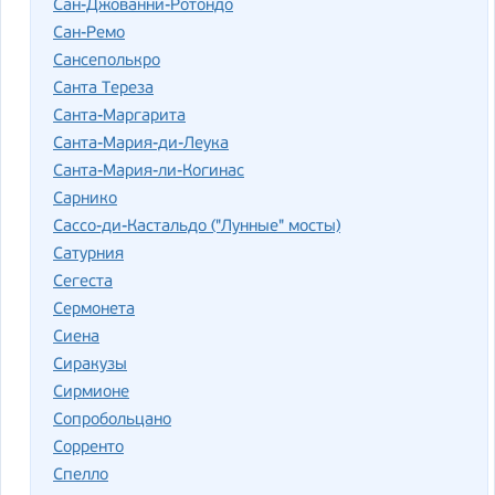
Сан-Джованни-Ротондо
Сан-Ремо
Сансеполькро
Санта Тереза
Санта-Маргарита
Санта-Мария-ди-Леука
Санта-Мария-ли-Когинас
Сарнико
Сассо-ди-Кастальдо ("Лунные" мосты)
Сатурния
Сегеста
Сермонета
Сиена
Сиракузы
Сирмионе
Сопробольцано
Сорренто
Спелло