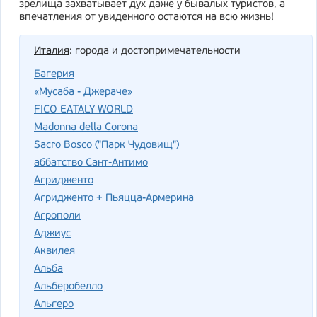
зрелища захватывает дух даже у бывалых туристов, а
впечатления от увиденного остаются на всю жизнь!
Италия
: города и достопримечательности
Багерия
«Мусаба - Джераче»
FICO EATALY WORLD
Madonna della Corona
Sacro Bosco ("Парк Чудовищ")
аббатство Сант-Антимо
Агридженто
Агридженто + Пьяцца-Армерина
Агрополи
Аджиус
Аквилея
Альба
Альберобелло
Альгеро