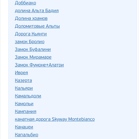
Доббиако
долина Альта Бадия
Долина храмов
Доломитовые Альпы
Дорога Кьянти
замок Бролио
Замок Буфалини
Замок Мирамаре
Замок Фумоне+Алатри
Иврея
Казерта
Кальяри
Камальдоли
Камольи
Кампания
канатная дорога Skyway Montebianco
Канацеи
Капальбио