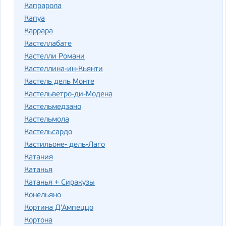
Капрарола
Капуа
Каррара
Кастеллабате
Кастелли Романи
Кастеллина-ин-Кьянти
Кастель дель Монте
Кастельветро-ди-Модена
Кастельмедзано
Кастельмола
Кастельсардо
Кастильоне- дель-Лаго
Катания
Катанья
Катанья + Сиракузы
Конельяно
Кортина Д'Ампеццо
Кортона