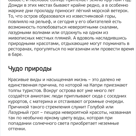
бывает, и ласковое солнце припекает землю круглый год.
Дожди в этих местах бывают крайне редко, а в особенно
жаркие дни прохладу приносит лёгкий морской ветерок.
То, что остров образовался из известняковой горы,
повлияло на рельеф, и сегодня у его обитателей есть
возможность полюбоваться невероятными скалами,
лазурными волнами или отдохнуть на одном из
живописных местных пляжей. А вдоволь насладившись
природными красотами, отдыхающие могут поужинать в
ресторанах, прогуляться по магазинам или провести время
в баре.
Чудо природы
Красивые виды и насыщенная жизнь – это далеко не
единственная причина, по которой на Капри приезжают
толпы туристов. Вокруг острова вот уже много лет
создаётся ажиотаж: люди приплывают сюда с соседних
курортов, с материка и отстаивают огромные очереди.
Причиной такого стремления служит Голубой или
Лазурный грот – пещера невероятной красоты, названная
так по необычно яркому цвету воды, которая при
попадании солнечного света приобретает неземные
оттенки.