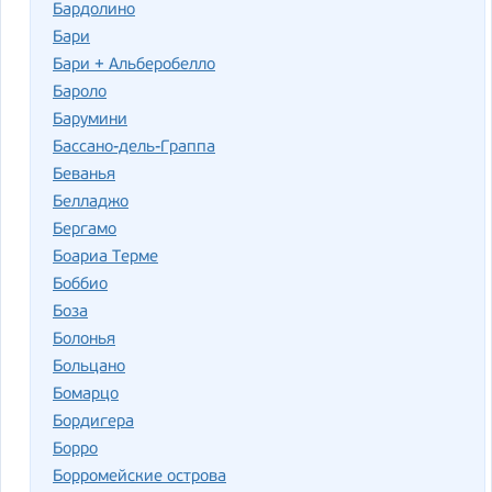
Бардолино
Бари
Бари + Альберобелло
Бароло
Барумини
Бассано-дель-Граппа
Беванья
Белладжо
Бергамо
Боариа Терме
Боббио
Боза
Болонья
Больцано
Бомарцо
Бордигера
Борро
Борромейские острова