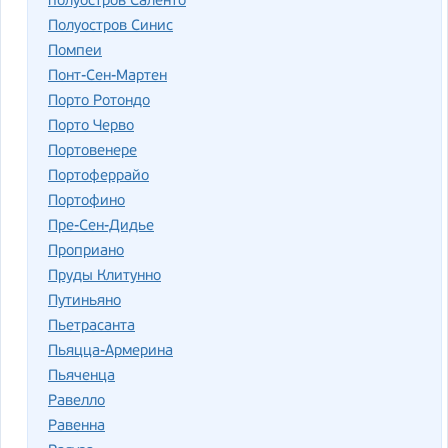
полуостров Саленто
Полуостров Синис
Помпеи
Понт-Сен-Мартен
Порто Ротондо
Порто Черво
Портовенере
Портоферрайо
Портофино
Пре-Сен-Дидье
Проприано
Пруды Клитунно
Путиньяно
Пьетрасанта
Пьяцца-Армерина
Пьяченца
Равелло
Равенна