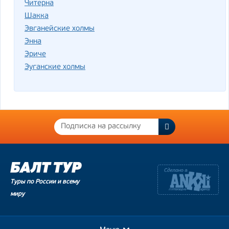
Читерна
Шакка
Эвганейские холмы
Энна
Эриче
Эуганские холмы
Туры по России и всему
миру