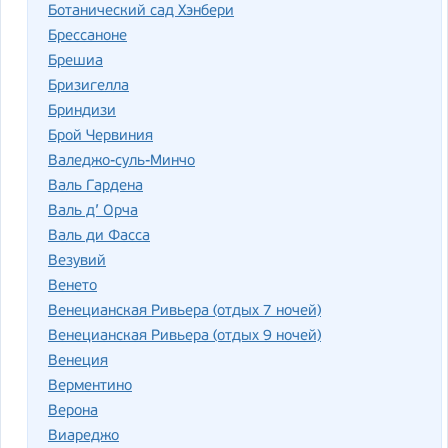
Ботанический сад Хэнбери
Брессаноне
Брешиа
Бризигелла
Бриндизи
Брой Червиния
Валеджо-суль-Минчо
Валь Гардена
Валь д’ Орча
Валь ди Фасса
Везувий
Венето
Венецианская Ривьера (отдых 7 ночей)
Венецианская Ривьера (отдых 9 ночей)
Венеция
Верментино
Верона
Виареджо