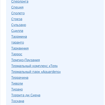
Сперлонга
Специя
Сполето
Стреза
Сульзано
Сцилла
Таормина
таранто
Тарквиния
Таррос
Темпио-Паузания
Термальный комплекс «Тея»
Термальный парк «Aquardens»
Террачина
Тиволи
Тирано
Торрита ди Сиена
Тоскана