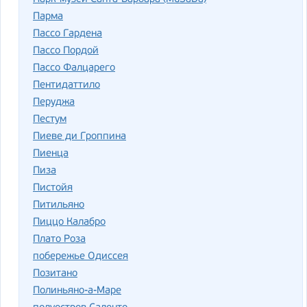
Парма
Пассо Гардена
Пассо Пордой
Пассо Фалцарего
Пентидаттило
Перуджа
Пестум
Пиеве ди Гроппина
Пиенца
Пиза
Пистойя
Питильяно
Пиццо Калабро
Плато Роза
побережье Одиссея
Позитано
Полиньяно-а-Маре