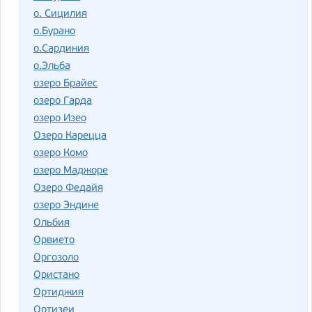
о. Сицилия
о.Бурано
о.Сардиния
о.Эльба
озеро Брайес
озеро Гарда
озеро Изео
Озеро Карецца
озеро Комо
озеро Маджоре
Озеро Федайя
озеро Эндине
Ольбия
Орвието
Оргозоло
Ористано
Ортиджия
Ортизеи