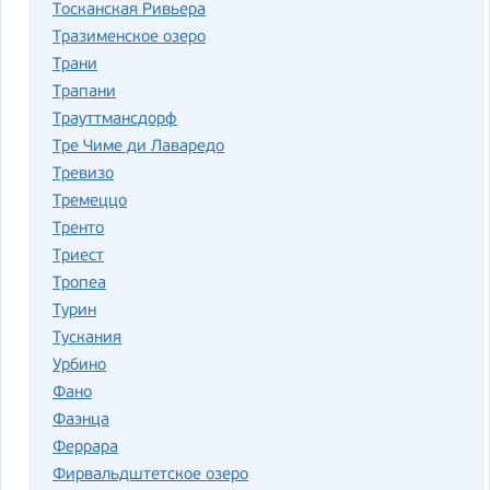
Тосканская Ривьера
Тразименское озеро
Трани
Трапани
Трауттмансдорф
Тре Чиме ди Лаваредо
Тревизо
Тремеццо
Тренто
Триест
Тропеа
Турин
Тускания
Урбино
Фано
Фаэнца
Феррара
Фирвальдштетское озеро