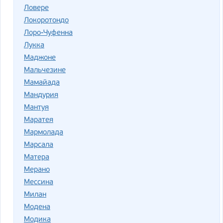
Ловере
Локоротондо
Лоро-Чуфенна
Лукка
Маджоне
Мальчезине
Мамайада
Мандурия
Мантуя
Маратея
Мармолада
Марсала
Матера
Мерано
Мессина
Милан
Модена
Модика