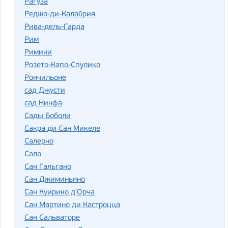
Рагуза
Реджо-ди-Калабрия
Рива-дель-Гарда
Рим
Римини
Розето-Капо-Спулико
Рончильоне
сад Джусти
сад Нинфа
Сады Боболи
Сакра ди Сан Микеле
Салерно
Сало
Сан Гальгано
Сан Джиминьяно
Сан Куирико д'Орча
Сан Мартино ди Кастроцца
Сан Сальваторе