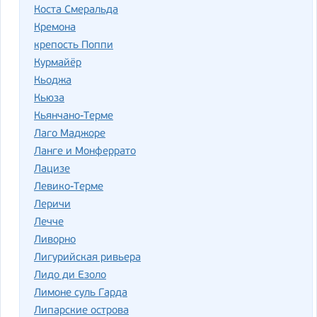
Коста Смеральда
Кремона
крепость Поппи
Курмайёр
Кьоджа
Кьюза
Кьянчано-Терме
Лаго Маджоре
Ланге и Монферрато
Лацизе
Левико-Терме
Леричи
Лечче
Ливорно
Лигурийская ривьера
Лидо ди Езоло
Лимоне суль Гарда
Липарские острова