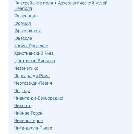
Флегрейские поля + Археологический музей
Неаполя
Флоренция
Формия
Франчакорта
Фьезоле
холмы Просекко
Христианский Рим
Цветочная Ривьера
Чезенатико
Червара ди Рома
Чертоза-ди-Павия
Чефалу
Чивита-ди-Баньореджо
Чиленто
Чинкве Торри
Чинкве-Терре
Чита-делла-Пьеве