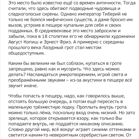
Это место было известно ещё со времен античности. Тогда
считали, что здесь обитают подводные чудовища и
сладкоголосые сирены. Однако император Тиберий не
только не боялся мифических существ, а даже бросил им
вызов, устроив в пещере купальни для себя и своих
подданных. В средневековье это место забросили и
забыли, пока в 18 столетии его не обнаружили художники
Август Копиш и Эрнест Фриз. А примерно с середины
прошлого века Лазурный грот стал местом
общедоступным.
Каким бы великим ни был соблазн, купаться в гроте
запрещено, равно как и мусорить. Что здесь можно
делать? Наслаждаться умиротворением, игрой света и
преображёнными звуками – из-за акустики в пещере всё
звучит иначе.
Чтобы попасть в пещеру, надо, как говорилось выше,
отстоять большую очередь, а потом ещё пересесть в
маленькую трёхместную лодку. Проплыть внутрь грота
можно только лёжа, поскольку вход очень низкий. Но зато
зрелище, которое открывается взору, как только Вы
попадаете внутрь, не поддаётся никакому описанию.
Словно другой мир, всё вокруг играет синими оттенками и
светится каким-то невероятным серебристым светом. От