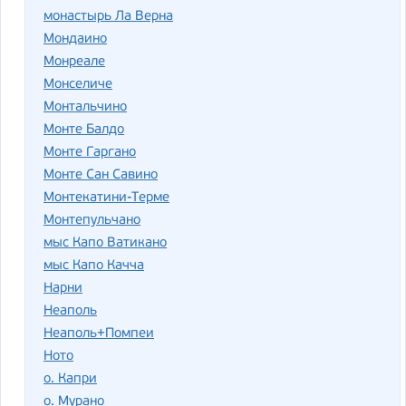
монастырь Ла Верна
Мондаино
Монреале
Монселиче
Монтальчино
Монте Балдо
Монте Гаргано
Монте Сан Савино
Монтекатини-Терме
Монтепульчано
мыс Капо Ватикано
мыс Капо Качча
Нарни
Неаполь
Неаполь+Помпеи
Ното
о. Капри
о. Мурано