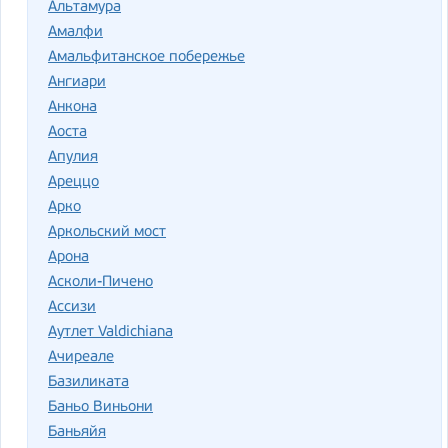
Альтамура
Амалфи
Амальфитанское побережье
Ангиари
Анкона
Аоста
Апулия
Ареццо
Арко
Аркольский мост
Арона
Асколи-Пичено
Ассизи
Аутлет Valdichiana
Ачиреале
Базиликата
Баньо Виньони
Баньяйя