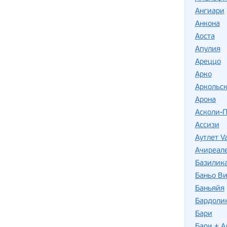
Ангиари
Анкона
Аоста
Апулия
Ареццо
Арко
Аркольск
Арона
Асколи-
Ассизи
Аутлет Va
Ачиреал
Базилик
Баньо В
Баньяйя
Бардоли
Бари
Бари + А