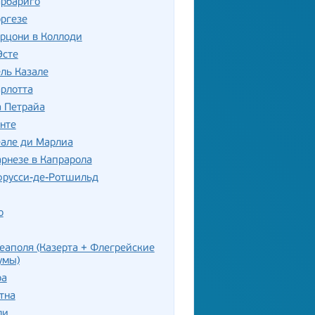
арбариго
ргезе
рцони в Коллоди
Эсте
ль Казале
рлотта
а Петрайа
нте
еале ди Марлиа
рнезе в Капрарола
фрусси-де-Ротшильд
о
еаполя (Казерта + Флегрейские
умы)
ра
тна
ли