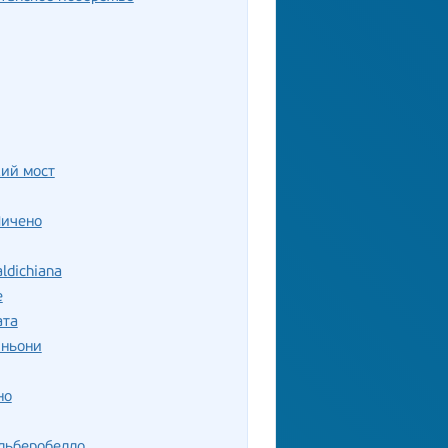
ий мост
Пичено
ldichiana
е
ата
иньони
но
льберобелло