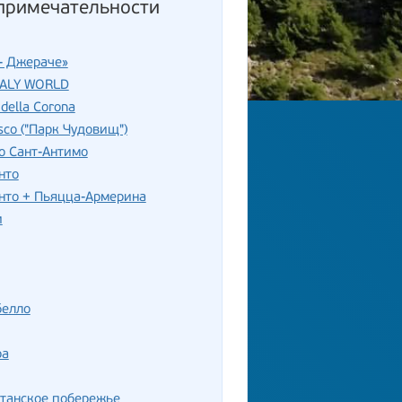
примечательности
- Джераче»
TALY WORLD
della Corona
sco ("Парк Чудовищ")
о Сант-Антимо
нто
нто + Пьяцца-Армерина
и
белло
ра
танское побережье