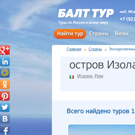
моб, Wha
+7 (92
Туры по России и всему миру
Найти тур
Страны
Визы
Главная
Страны
Экскурсионны
остров Изол
Италия
,
Рим
Всего найдено туров 1