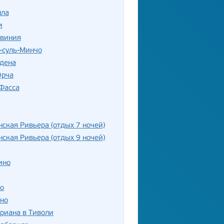
лла
и
рвиния
-суль-Минчо
рдена
Орча
Фасса
ская Ривьера (отдых 7 ночей)
ская Ривьера (отдых 9 ночей)
ино
о
но
риана в Тиволи