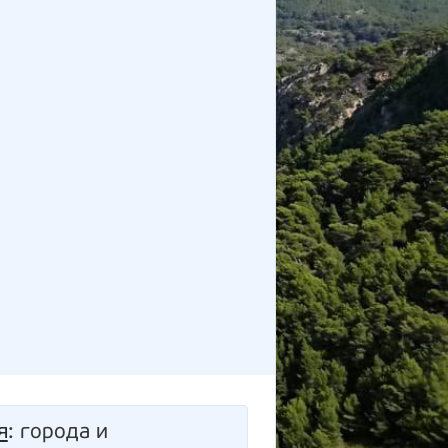
я
: города и