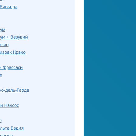
-Ривьера
нум
ум + Везувий
азио
израк Крако
и Фрассаси
е
но-дель-Гарда
и Наксос
о
льта Бадия