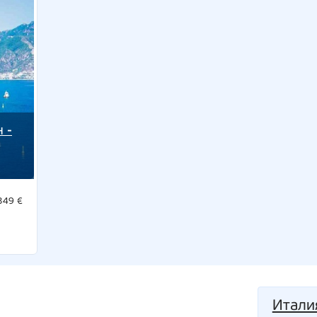
 -
349 €
Итали