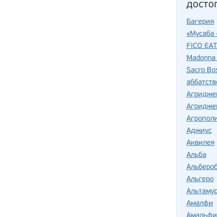
досто
Багерия
«Мусаба 
FICO EA
Madonna 
Sacro Bo
аббатств
Агридже
Агридже
Агропол
Аджиус
Аквилея
Альба
Альберо
Альгеро
Альтаму
Амалфи
Амальфи