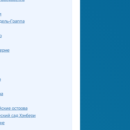
и
дель-Граппа
о
Терме
о
ра
ские острова
ский сад Хэнбери
не