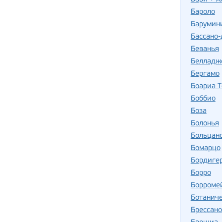
Бароло
Барумин
Бассано-
Беванья
Белладж
Бергамо
Боариа 
Боббио
Боза
Болонья
Больцан
Бомарцо
Бордиге
Борро
Борромей
Ботаниче
Брессано