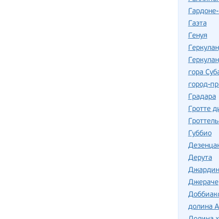
Гардоне
Гаэта
Генуя
Геркула
Геркулан
гора Суб
город-пр
Градара
Гротте д
Гроттель
Губбио
Дезенца
Дерута
Джардин
Джераче
Доббиак
долина А