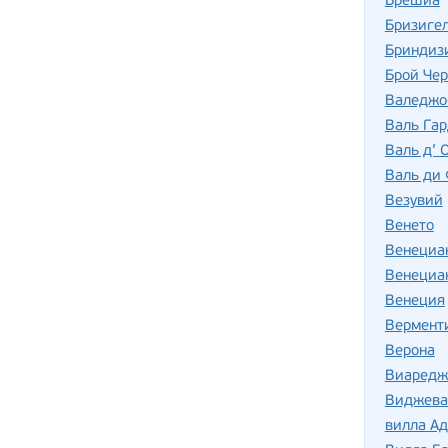
Брешиа
Бризиге
Бриндиз
Брой Че
Валеджо
Валь Га
Валь д’ 
Валь ди 
Везувий
Венето
Венециан
Венециан
Венеция
Вермент
Верона
Виаредж
Виджева
вилла Ад