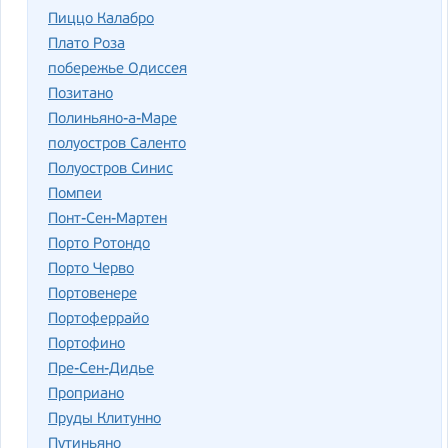
Пиццо Калабро
Плато Роза
побережье Одиссея
Позитано
Полиньяно-а-Маре
полуостров Саленто
Полуостров Синис
Помпеи
Понт-Сен-Мартен
Порто Ротондо
Порто Черво
Портовенере
Портоферрайо
Портофино
Пре-Сен-Дидье
Проприано
Пруды Клитунно
Путиньяно