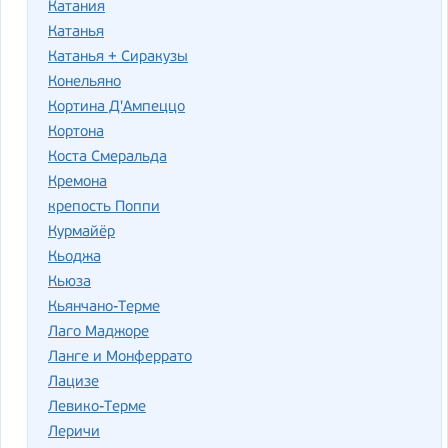
Катания
Катанья
Катанья + Сиракузы
Конельяно
Кортина Д'Ампеццо
Кортона
Коста Смеральда
Кремона
крепость Поппи
Курмайёр
Кьоджа
Кьюза
Кьянчано-Терме
Лаго Маджоре
Ланге и Монферрато
Лацизе
Левико-Терме
Леричи