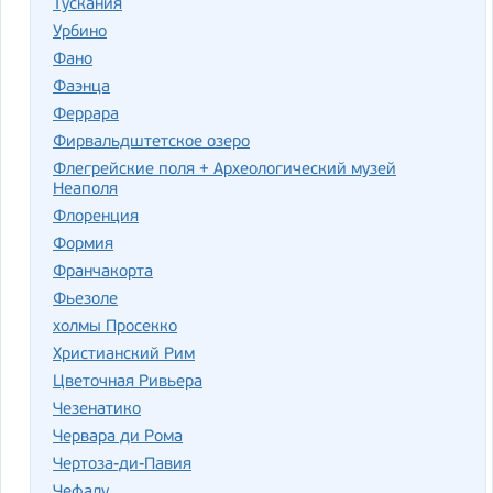
Тускания
Урбино
Фано
Фаэнца
Феррара
Фирвальдштетское озеро
Флегрейские поля + Археологический музей
Неаполя
Флоренция
Формия
Франчакорта
Фьезоле
холмы Просекко
Христианский Рим
Цветочная Ривьера
Чезенатико
Червара ди Рома
Чертоза-ди-Павия
Чефалу