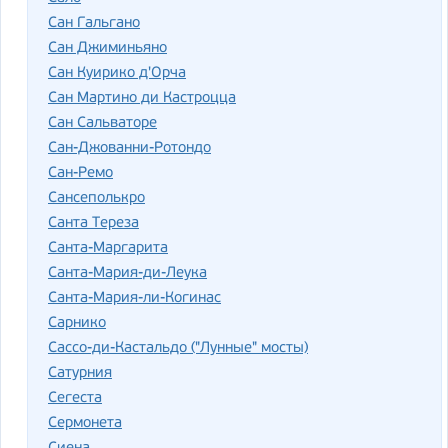
Сан Гальгано
Сан Джиминьяно
Сан Куирико д'Орча
Сан Мартино ди Кастроцца
Сан Сальваторе
Сан-Джованни-Ротондо
Сан-Ремо
Сансеполькро
Санта Тереза
Санта-Маргарита
Санта-Мария-ди-Леука
Санта-Мария-ли-Когинас
Сарнико
Сассо-ди-Кастальдо ("Лунные" мосты)
Сатурния
Сегеста
Сермонета