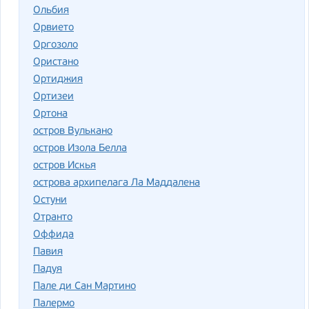
Ольбия
Орвието
Оргозоло
Ористано
Ортиджия
Ортизеи
Ортона
остров Вулькано
остров Изола Белла
остров Искья
острова архипелага Ла Маддалена
Остуни
Отранто
Оффида
Павия
Падуя
Пале ди Сан Мартино
Палермо