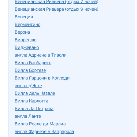
Венецианская Ривьера (отдых 7 ночей)
Венецианская Ривьера (отдых 9 ночей)
Венеция
Верментино
Верона
Виареджо
Виджевано
вилла Адриана в Тиволи
Вилла Барбариго
Вилла Боргезе
Вилла Гарцони в Коллоди
вилла д’Эсте
Вилла дель Казале
Вилла Карлотта
Вилла Ла Петрайа
вилла Ланте
Вилла Реале ди Марлиа
вилла Фарнезе в Капрарола