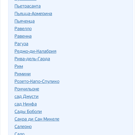
Пьетрасанта
Пьяцца-Армерина
Пьяченца
Равелло
Равенна
Рагуза
Реджо-ди-Калабрия
Рива-дель-Гарда
Рим
Римини
Розето-Капо-Спулико
Рончильоне
сад Джусти
сад Нинфа
Сады Боболи
Сакра ди Сан Микеле
Салерно
Сало