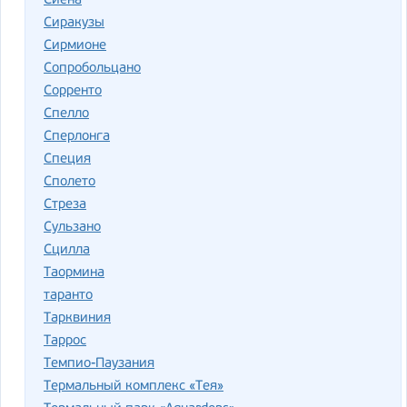
Сиена
Сиракузы
Сирмионе
Сопробольцано
Сорренто
Спелло
Сперлонга
Специя
Сполето
Стреза
Сульзано
Сцилла
Таормина
таранто
Тарквиния
Таррос
Темпио-Паузания
Термальный комплекс «Тея»