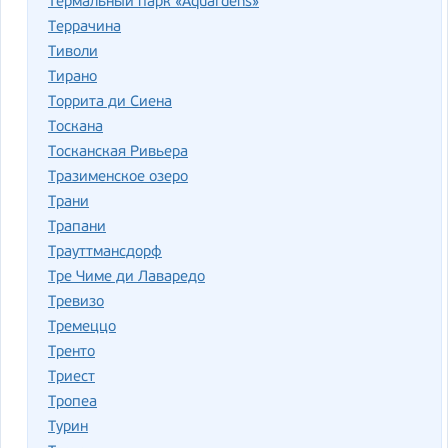
Термальный парк «Aquardens»
Террачина
Тиволи
Тирано
Торрита ди Сиена
Тоскана
Тосканская Ривьера
Тразименское озеро
Трани
Трапани
Трауттмансдорф
Тре Чиме ди Лаваредо
Тревизо
Тремеццо
Тренто
Триест
Тропеа
Турин