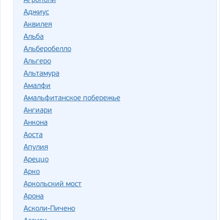
Агрополи
Аджиус
Аквилея
Альба
Альберобелло
Альгеро
Альтамура
Амалфи
Амальфитанское побережье
Ангиари
Анкона
Аоста
Апулия
Ареццо
Арко
Аркольский мост
Арона
Асколи-Пичено