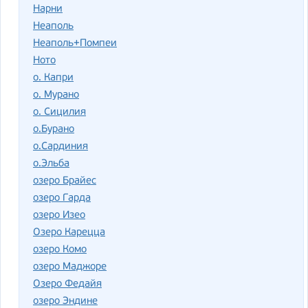
Нарни
Неаполь
Неаполь+Помпеи
Ното
о. Капри
о. Мурано
о. Сицилия
о.Бурано
о.Сардиния
о.Эльба
озеро Брайес
озеро Гарда
озеро Изео
Озеро Карецца
озеро Комо
озеро Маджоре
Озеро Федайя
озеро Эндине