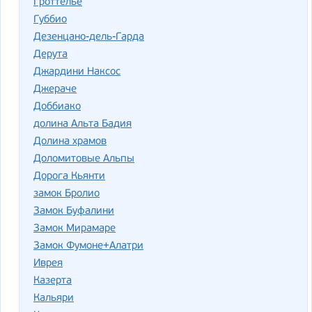
Гроттелье
Губбио
Дезенцано-дель-Гарда
Дерута
Джардини Наксос
Джераче
Доббиако
долина Альта Бадия
Долина храмов
Доломитовые Альпы
Дорога Кьянти
замок Бролио
Замок Буфалини
Замок Мирамаре
Замок Фумоне+Алатри
Иврея
Казерта
Кальяри