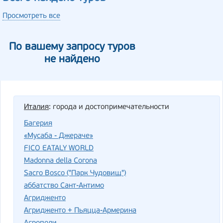
Просмотреть все
По вашему запросу туров
не найдено
Италия
: города и достопримечательности
Багерия
«Мусаба - Джераче»
FICO EATALY WORLD
Madonna della Corona
Sacro Bosco ("Парк Чудовищ")
аббатство Сант-Антимо
Агридженто
Агридженто + Пьяцца-Армерина