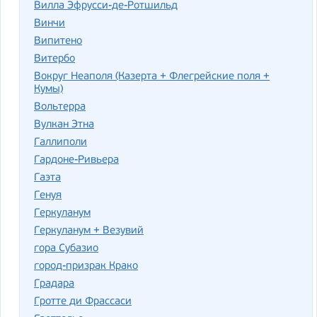
Вилла Эфрусси-де-Ротшильд
Винчи
Випитено
Витербо
Вокруг Неаполя (Казерта + Флегрейские поля +
Кумы)
Вольтерра
Вулкан Этна
Галлиполи
Гардоне-Ривьера
Гаэта
Генуя
Геркуланум
Геркуланум + Везувий
гора Субазио
город-призрак Крако
Градара
Гротте ди Фрассаси