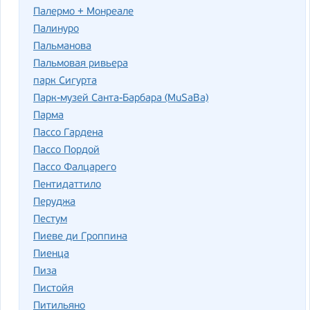
Палермо + Монреале
Палинуро
Пальманова
Пальмовая ривьера
парк Сигурта
Парк-музей Санта-Барбара (MuSaBa)
Парма
Пассо Гардена
Пассо Пордой
Пассо Фалцарего
Пентидаттило
Перуджа
Пестум
Пиеве ди Гроппина
Пиенца
Пиза
Пистойя
Питильяно