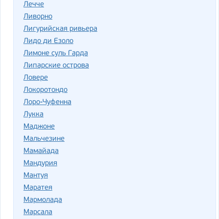
Лечче
Ливорно
Лигурийская ривьера
Лидо ди Езоло
Лимоне суль Гарда
Липарские острова
Ловере
Локоротондо
Лоро-Чуфенна
Лукка
Маджоне
Мальчезине
Мамайада
Мандурия
Мантуя
Маратея
Мармолада
Марсала