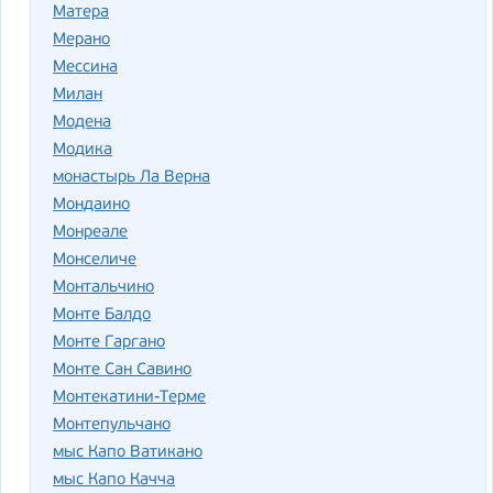
Матера
Мерано
Мессина
Милан
Модена
Модика
монастырь Ла Верна
Мондаино
Монреале
Монселиче
Монтальчино
Монте Балдо
Монте Гаргано
Монте Сан Савино
Монтекатини-Терме
Монтепульчано
мыс Капо Ватикано
мыс Капо Качча