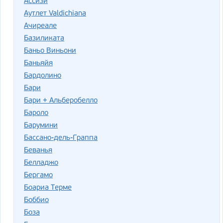
Ассизи
Аутлет Valdichiana
Ачиреале
Базиликата
Баньо Виньони
Баньяйя
Бардолино
Бари
Бари + Альберобелло
Бароло
Барумини
Бассано-дель-Граппа
Беванья
Белладжо
Бергамо
Боариа Терме
Боббио
Боза