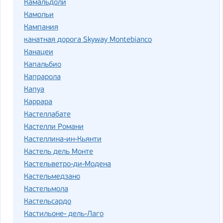
Камальдоли
Камольи
Кампания
канатная дорога Skyway Montebianco
Канацеи
Капальбио
Капрарола
Капуа
Каррара
Кастеллабате
Кастелли Романи
Кастеллина-ин-Кьянти
Кастель дель Монте
Кастельветро-ди-Модена
Кастельмедзано
Кастельмола
Кастельсардо
Кастильоне- дель-Лаго