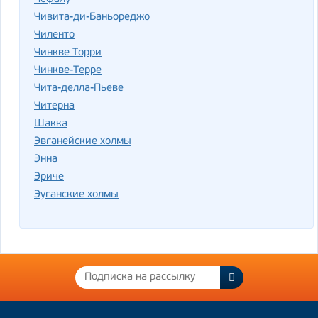
Чивита-ди-Баньореджо
Чиленто
Чинкве Торри
Чинкве-Терре
Чита-делла-Пьеве
Читерна
Шакка
Эвганейские холмы
Энна
Эриче
Эуганские холмы