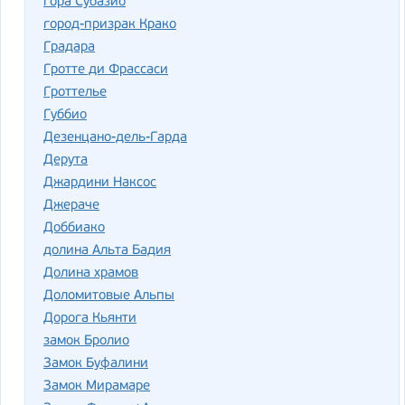
гора Субазио
город-призрак Крако
Градара
Гротте ди Фрассаси
Гроттелье
Губбио
Дезенцано-дель-Гарда
Дерута
Джардини Наксос
Джераче
Доббиако
долина Альта Бадия
Долина храмов
Доломитовые Альпы
Дорога Кьянти
замок Бролио
Замок Буфалини
Замок Мирамаре