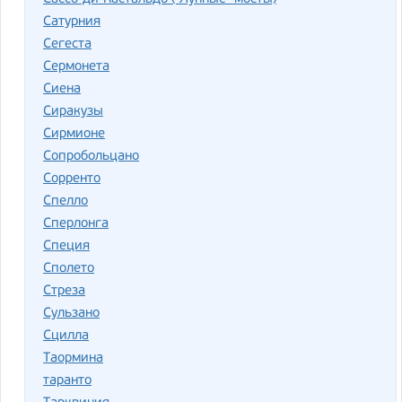
Сатурния
Сегеста
Сермонета
Сиена
Сиракузы
Сирмионе
Сопробольцано
Сорренто
Спелло
Сперлонга
Специя
Сполето
Стреза
Сульзано
Сцилла
Таормина
таранто