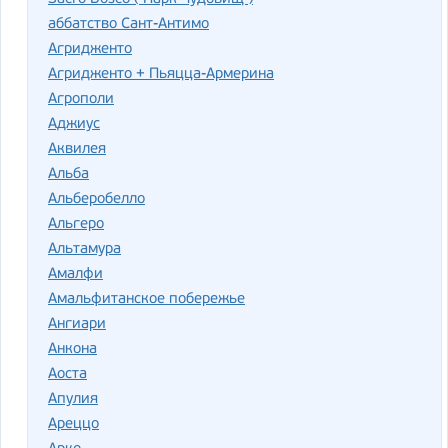
аббатство Сант-Антимо
Агридженто
Агридженто + Пьяцца-Армерина
Агрополи
Аджиус
Аквилея
Альба
Альберобелло
Альгеро
Альтамура
Амалфи
Амальфитанское побережье
Ангиари
Анкона
Аоста
Апулия
Ареццо