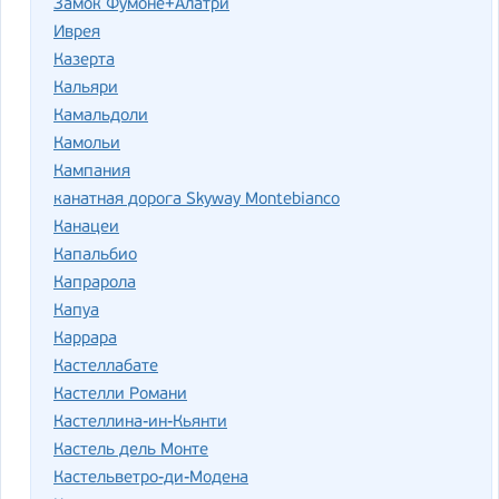
Замок Фумоне+Алатри
Иврея
Казерта
Кальяри
Камальдоли
Камольи
Кампания
канатная дорога Skyway Montebianco
Канацеи
Капальбио
Капрарола
Капуа
Каррара
Кастеллабате
Кастелли Романи
Кастеллина-ин-Кьянти
Кастель дель Монте
Кастельветро-ди-Модена