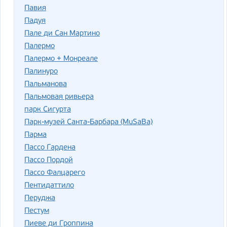
Павия
Падуя
Пале ди Сан Мартино
Палермо
Палермо + Монреале
Палинуро
Пальманова
Пальмовая ривьера
парк Сигурта
Парк-музей Санта-Барбара (MuSaBa)
Парма
Пассо Гардена
Пассо Пордой
Пассо Фалцарего
Пентидаттило
Перуджа
Пестум
Пиеве ди Гроппина