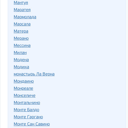
Мантуя
Маратея
Мармолада
Марсала
Матера
Мерано
Мессина
Милан
Модена
Модика
монастырь Ла Верна
Мондаино
Монреале
Монселиче
Монтальчино
Монте Балдо
Монте Гаргано
Монте Сан Савино