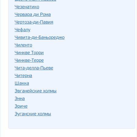
Чезенатико
Червара ди Рома
Чертоза-ди-Павия
Чефалу
Чивита-ди-Баньореджо
Чиленто
Чинкве Торри
Чинкве-Терре
Чита-делла-Пьеве
Читерна
Шакка
Эвганейские холмы
Энна
Эриче
Эуганские холмы