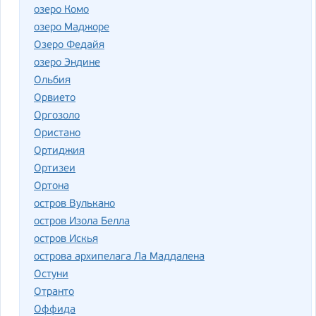
озеро Комо
озеро Маджоре
Озеро Федайя
озеро Эндине
Ольбия
Орвието
Оргозоло
Ористано
Ортиджия
Ортизеи
Ортона
остров Вулькано
остров Изола Белла
остров Искья
острова архипелага Ла Маддалена
Остуни
Отранто
Оффида