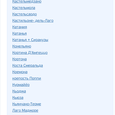
Кастельмедзано
Кастельмола
Кастельсардо
Кастильоне- дель-Лаго
Катания
Катанья
Катанья + Сиракузы
Конельяно
Кортина Д'Ампеццо
Кортона
Коста Смеральда
Кремона
крепость Поппи
Курмайёр
Кьоджа
Кьюза
Кьянчано-Терме
Лаго Маджоре