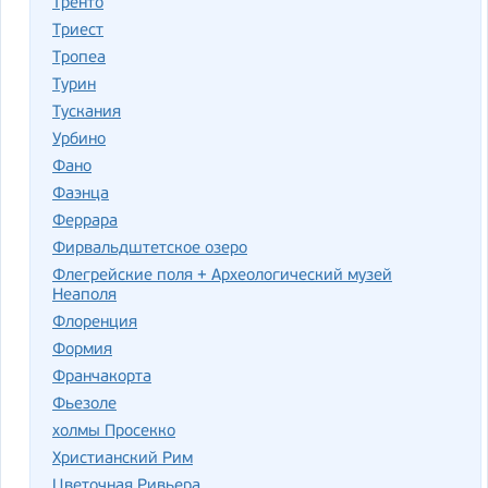
Тренто
Триест
Тропеа
Турин
Тускания
Урбино
Фано
Фаэнца
Феррара
Фирвальдштетское озеро
Флегрейские поля + Археологический музей
Неаполя
Флоренция
Формия
Франчакорта
Фьезоле
холмы Просекко
Христианский Рим
Цветочная Ривьера