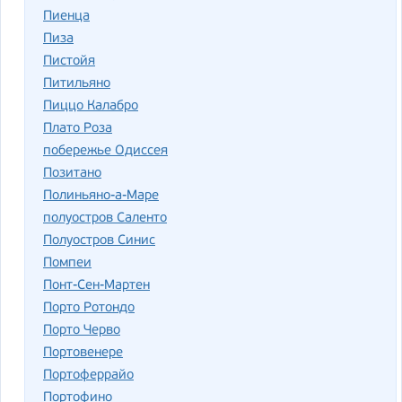
Пиенца
Пиза
Пистойя
Питильяно
Пиццо Калабро
Плато Роза
побережье Одиссея
Позитано
Полиньяно-а-Маре
полуостров Саленто
Полуостров Синис
Помпеи
Понт-Сен-Мартен
Порто Ротондо
Порто Черво
Портовенере
Портоферрайо
Портофино