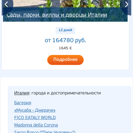
Сады, парки, виллы и дворцы Италии
12 дней
от 164780 руб.
1645 €
Подробнее
Италия
: города и достопримечательности
Багерия
«Мусаба - Джераче»
FICO EATALY WORLD
Madonna della Corona
Sacro Bosco ("Парк Чудовищ")