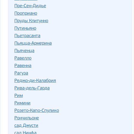
Пре-Сен-Дидье
Проприано
Пруды Клитунно
Путиньяно
Пьетрасанта
Пьяцца-Армерина
Пьяченца
Равелло
Равенна
Рагуза
Реджо-ди-Калабрия
Рива-дель-Гарда
Рим
Римини
Розето-Капо-Спулико
Рончильоне
сад Джусти
сад Нинфа