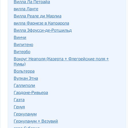
Вилла Ла Петрайа
вилла Ланте
Вилла Реале ди Марлиа
вилла Фарнезе в Капрарола
Вилла Эфрусси-де-Ротшильд
Винчи
Випитено
Витербо
Вокруг Неаполя (Казерта + Флегрейские поля +
Кумы)
Вольтерра
Вулкан Этна
Галлиполи
Гардоне-Ривьера
Гаэта
Генуя
Геркуланум
Геркуланум + Везувий