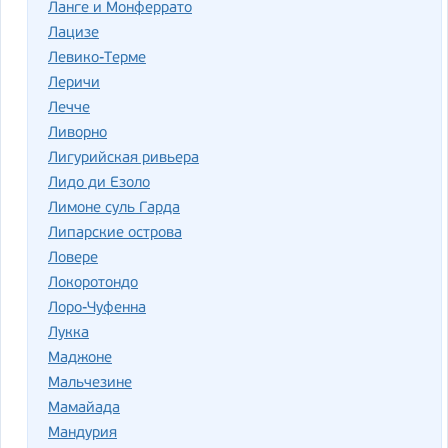
Ланге и Монферрато
Лацизе
Левико-Терме
Леричи
Лечче
Ливорно
Лигурийская ривьера
Лидо ди Езоло
Лимоне суль Гарда
Липарские острова
Ловере
Локоротондо
Лоро-Чуфенна
Лукка
Маджоне
Мальчезине
Мамайада
Мандурия