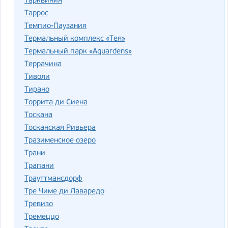
Тарквиния
Таррос
Темпио-Паузания
Термальный комплекс «Тея»
Термальный парк «Aquardens»
Террачина
Тиволи
Тирано
Торрита ди Сиена
Тоскана
Тосканская Ривьера
Тразименское озеро
Трани
Трапани
Трауттмансдорф
Тре Чиме ди Лаваредо
Тревизо
Тремеццо