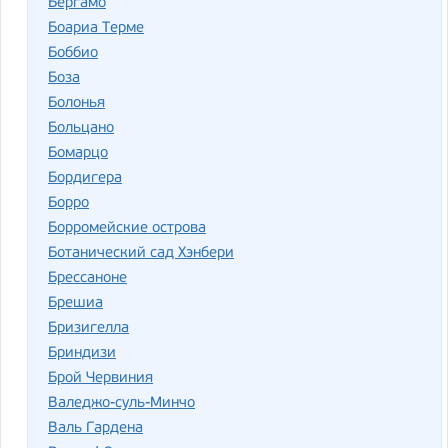
Бергамо
Боариа Терме
Боббио
Боза
Болонья
Больцано
Бомарцо
Бордигера
Борро
Борромейские острова
Ботанический сад Хэнбери
Брессаноне
Брешиа
Бризигелла
Бриндизи
Брой Червиния
Валеджо-суль-Минчо
Валь Гардена