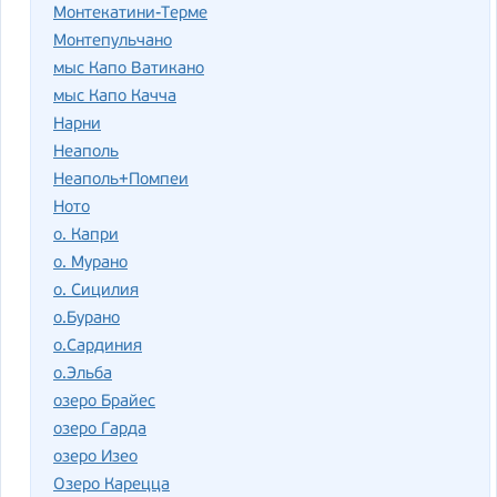
Монтекатини-Терме
Монтепульчано
мыс Капо Ватикано
мыс Капо Качча
Нарни
Неаполь
Неаполь+Помпеи
Ното
о. Капри
о. Мурано
о. Сицилия
о.Бурано
о.Сардиния
о.Эльба
озеро Брайес
озеро Гарда
озеро Изео
Озеро Карецца