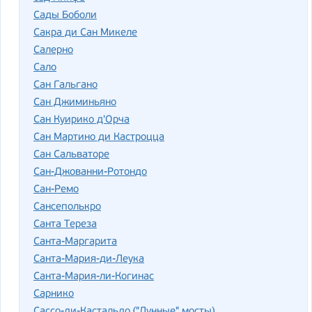
Сады Боболи
Сакра ди Сан Микеле
Салерно
Сало
Сан Гальгано
Сан Джиминьяно
Сан Куирико д'Орча
Сан Мартино ди Кастроцца
Сан Сальваторе
Сан-Джованни-Ротондо
Сан-Ремо
Сансеполькро
Санта Тереза
Санта-Маргарита
Санта-Мария-ди-Леука
Санта-Мария-ли-Когинас
Сарнико
Сассо-ди-Кастальдо ("Лунные" мосты)