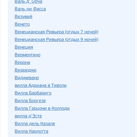
Валь д’ Орча
Валь ди Фасса
Везувий
Венето
Венецианская Ривьера (отдых 7 ночей)
Венецианская Ривьера (отдых 9 ночей)
Венеция
Верментино
Верона
Виареджо
Виджевано
вилла Адриана в Тиволи
Вилла Барбариго
Вилла Боргезе
Вилла Гарцони в Коллоди
вилла д’Эсте
Вилла дель Казале
Вилла Карлотта