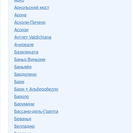
Арко
Аркольский мост
Арона
Асколи-Пичено
Ассизи
Аутлет Valdichiana
Ачиреале
Базиликата
Баньо Виньони
Баньяйя
Бардолино
Бари
Бари + Альберобелло
Бароло
Барумини
Бассано-дель-Граппа
Беванья
Белладжо