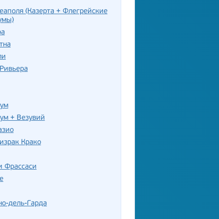
еаполя (Казерта + Флегрейские
умы)
ра
тна
ли
-Ривьера
нум
ум + Везувий
азио
израк Крако
и Фрассаси
е
но-дель-Гарда