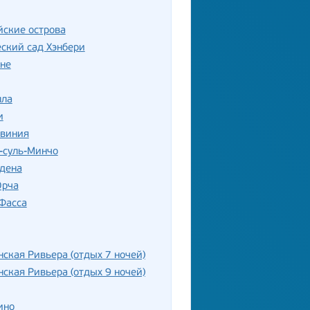
ские острова
ский сад Хэнбери
не
лла
и
рвиния
-суль-Минчо
рдена
Орча
Фасса
ская Ривьера (отдых 7 ночей)
ская Ривьера (отдых 9 ночей)
ино