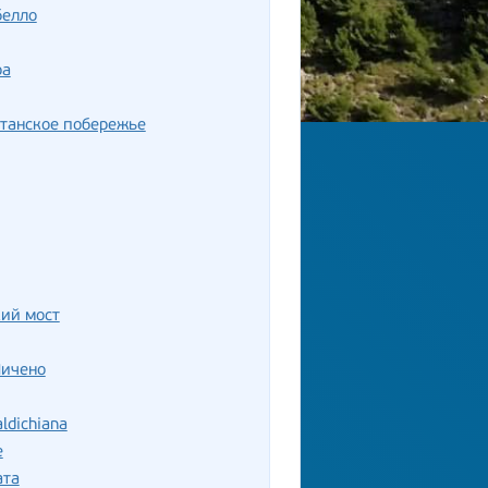
белло
ра
танское побережье
ий мост
Пичено
ldichiana
е
ата