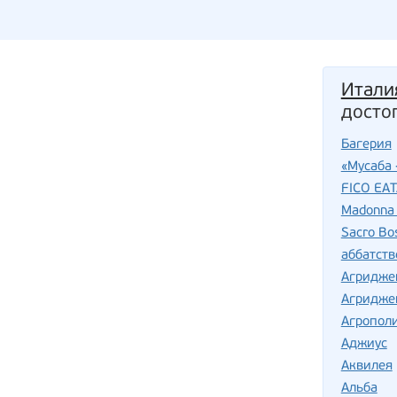
Итали
досто
Багерия
«Мусаба 
FICO EA
Madonna 
Sacro Bo
аббатств
Агридже
Агридже
Агропол
Аджиус
Аквилея
Альба