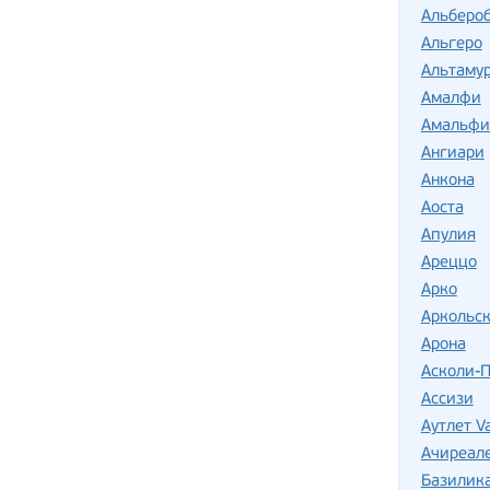
Альберо
Альгеро
Альтаму
Амалфи
Амальфи
Ангиари
Анкона
Аоста
Апулия
Ареццо
Арко
Аркольск
Арона
Асколи-
Ассизи
Аутлет Va
Ачиреал
Базилик