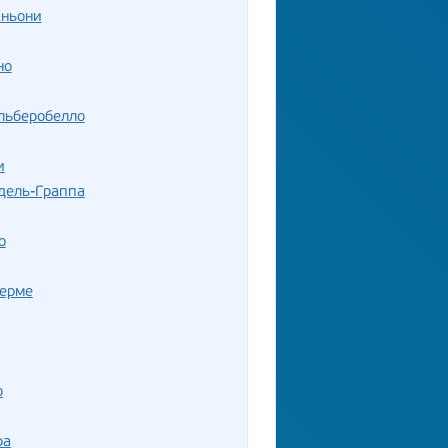
иньони
но
льберобелло
и
дель-Граппа
о
Терме
о
ра