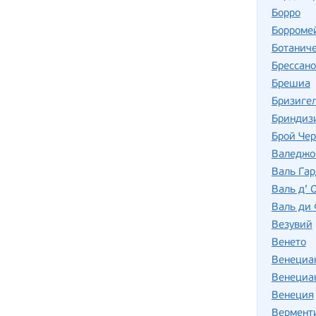
Борро
Борромей
Ботаниче
Брессано
Брешиа
Бризиге
Бриндиз
Брой Че
Валеджо
Валь Га
Валь д’ 
Валь ди 
Везувий
Венето
Венециан
Венециан
Венеция
Вермент