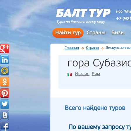
моб, Wha
+7 (92
Туры по России и всему миру
Найти тур
Страны
Визы
Главная
Страны
Экскурсионны
гора Субази
Италия
,
Рим
Всего найдено туров
По вашему запросу т