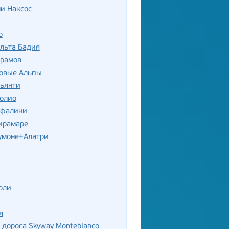
и Наксос
о
льта Бадия
храмов
овые Альпы
Кьянти
ролио
уфалини
ирамаре
умоне+Алатри
оли
я
 дорога Skyway Montebianco