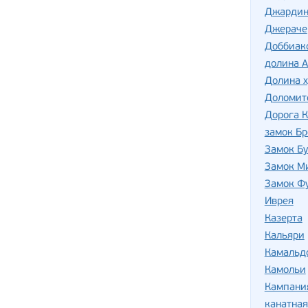
Джардин
Джераче
Доббиак
долина А
Долина 
Доломит
Дорога 
замок Б
Замок Б
Замок М
Замок Ф
Иврея
Казерта
Кальяри
Камальд
Камольи
Кампани
канатная