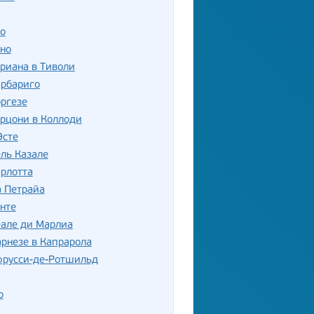
о
но
риана в Тиволи
арбариго
ргезе
рцони в Коллоди
Эсте
ль Казале
рлотта
а Петрайа
нте
еале ди Марлиа
рнезе в Капрарола
фрусси-де-Ротшильд
о