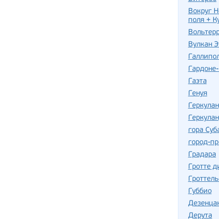
Вокруг Н
поля + К
Вольтер
Вулкан Э
Галлипо
Гардоне
Гаэта
Генуя
Геркула
Геркулан
гора Суб
город-пр
Градара
Гротте д
Гроттель
Губбио
Дезенца
Дерута