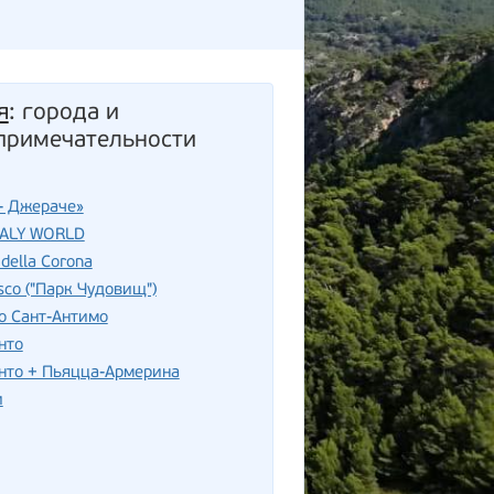
я
: города и
примечательности
- Джераче»
TALY WORLD
della Corona
sco ("Парк Чудовищ")
о Сант-Антимо
нто
нто + Пьяцца-Армерина
и