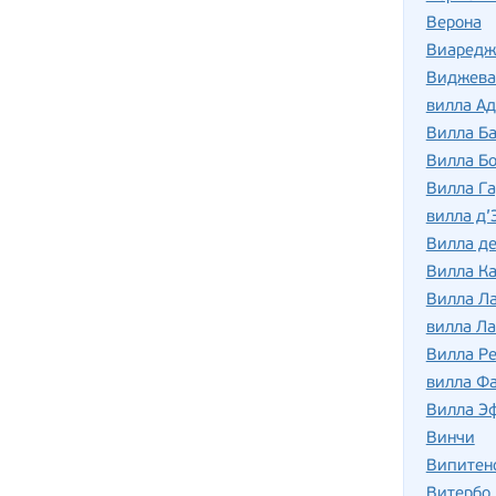
Верона
Виаредж
Виджева
вилла Ад
Вилла Б
Вилла Бо
Вилла Га
вилла д’
Вилла де
Вилла Ка
Вилла Л
вилла Ла
Вилла Р
вилла Фа
Вилла Э
Винчи
Випитен
Витербо