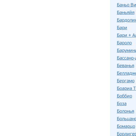
Баньо В
Баньяйя
Бардоли
Бари
Бари + А
Бароло
Барумин
Бассано-
Беванья
Белладж
Бергамо
Боариа 
Боббио
Боза
Болонья
Больцан
Бомарцо
Бордиге