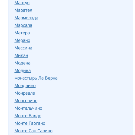
Мантуя
Маратея
Мармолада
Марсала
Матера
Мерано
Мессина
Милан
Модена
Модика
монастырь Ла Верна
Мондаино
Монреале
Монселиче
Монтальчино
Монте Балдо
Монте Гаргано
Монте Сан Савино