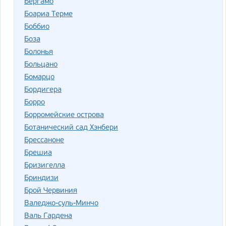
Бергамо
Боариа Терме
Боббио
Боза
Болонья
Больцано
Бомарцо
Бордигера
Борро
Борромейские острова
Ботанический сад Хэнбери
Брессаноне
Брешиа
Бризигелла
Бриндизи
Брой Червиния
Валеджо-суль-Минчо
Валь Гардена