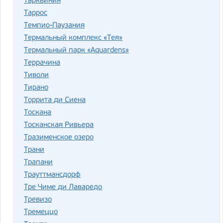
Тарквиния
Таррос
Темпио-Паузания
Термальный комплекс «Тея»
Термальный парк «Aquardens»
Террачина
Тиволи
Тирано
Торрита ди Сиена
Тоскана
Тосканская Ривьера
Тразименское озеро
Трани
Трапани
Трауттмансдорф
Тре Чиме ди Лаваредо
Тревизо
Тремеццо