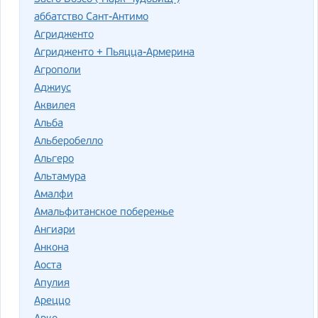
аббатство Сант-Антимо
Агридженто
Агридженто + Пьяцца-Армерина
Агрополи
Аджиус
Аквилея
Альба
Альберобелло
Альгеро
Альтамура
Амалфи
Амальфитанское побережье
Ангиари
Анкона
Аоста
Апулия
Ареццо