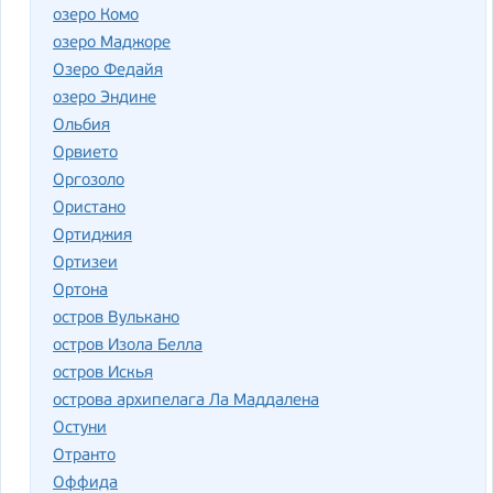
озеро Комо
озеро Маджоре
Озеро Федайя
озеро Эндине
Ольбия
Орвието
Оргозоло
Ористано
Ортиджия
Ортизеи
Ортона
остров Вулькано
остров Изола Белла
остров Искья
острова архипелага Ла Маддалена
Остуни
Отранто
Оффида