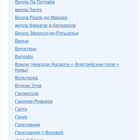
Вилла Ла Петрайа
вилла Ланте
Вилла Реале ди Марлиа
вилла Фарнезе в Капрарола
Вилла Эфрусси-де-Ротшильд
Винчи
Випитено
Витербо
Вокруг Неаполя (Казерта + Флегрейские поля +
Кумы)
Вольтерра
Вулкан Этна
Галлиполи
Гардоне-Ривьера
Гаэта
Генуя
Геркуланум
Геркуланум + Везувий