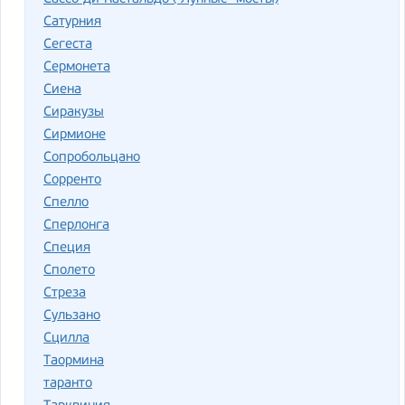
Сатурния
Сегеста
Сермонета
Сиена
Сиракузы
Сирмионе
Сопробольцано
Сорренто
Спелло
Сперлонга
Специя
Сполето
Стреза
Сульзано
Сцилла
Таормина
таранто