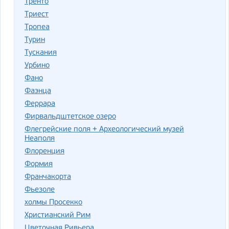
Тренто
Триест
Тропеа
Турин
Тускания
Урбино
Фано
Фаэнца
Феррара
Фирвальдштетское озеро
Флегрейские поля + Археологический музей
Неаполя
Флоренция
Формия
Франчакорта
Фьезоле
холмы Просекко
Христианский Рим
Цветочная Ривьера