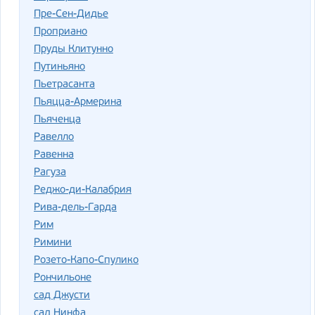
Пре-Сен-Дидье
Проприано
Пруды Клитунно
Путиньяно
Пьетрасанта
Пьяцца-Армерина
Пьяченца
Равелло
Равенна
Рагуза
Реджо-ди-Калабрия
Рива-дель-Гарда
Рим
Римини
Розето-Капо-Спулико
Рончильоне
сад Джусти
сад Нинфа