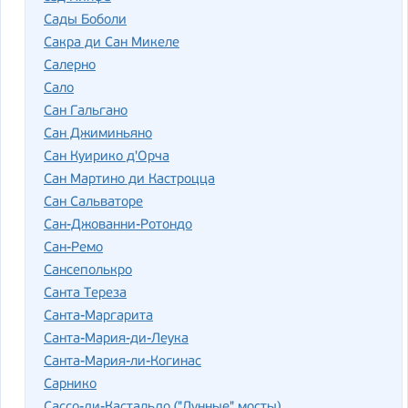
Сады Боболи
Сакра ди Сан Микеле
Салерно
Сало
Сан Гальгано
Сан Джиминьяно
Сан Куирико д'Орча
Сан Мартино ди Кастроцца
Сан Сальваторе
Сан-Джованни-Ротондо
Сан-Ремо
Сансеполькро
Санта Тереза
Санта-Маргарита
Санта-Мария-ди-Леука
Санта-Мария-ли-Когинас
Сарнико
Сассо-ди-Кастальдо ("Лунные" мосты)