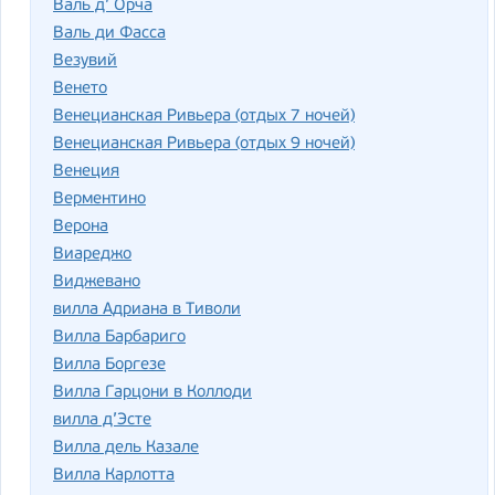
Валь д’ Орча
Валь ди Фасса
Везувий
Венето
Венецианская Ривьера (отдых 7 ночей)
Венецианская Ривьера (отдых 9 ночей)
Венеция
Верментино
Верона
Виареджо
Виджевано
вилла Адриана в Тиволи
Вилла Барбариго
Вилла Боргезе
Вилла Гарцони в Коллоди
вилла д’Эсте
Вилла дель Казале
Вилла Карлотта