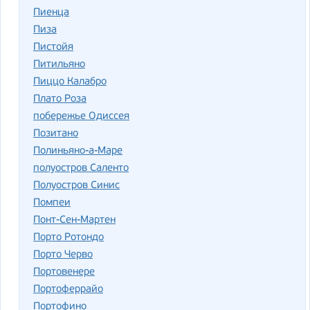
Пиенца
Пиза
Пистойя
Питильяно
Пиццо Калабро
Плато Роза
побережье Одиссея
Позитано
Полиньяно-а-Маре
полуостров Саленто
Полуостров Синис
Помпеи
Понт-Сен-Мартен
Порто Ротондо
Порто Черво
Портовенере
Портоферрайо
Портофино