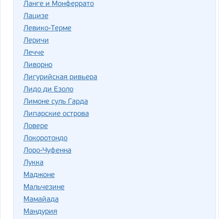
Ланге и Монферрато
Лацизе
Левико-Терме
Леричи
Лечче
Ливорно
Лигурийская ривьера
Лидо ди Езоло
Лимоне суль Гарда
Липарские острова
Ловере
Локоротондо
Лоро-Чуфенна
Лукка
Маджоне
Мальчезине
Мамайада
Мандурия