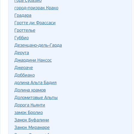
гора Субазио
город-призрак Крако
Градара
Гротте ди Фрассаси
Гроттелье
Губбио
Дезенцано-дель-Гарда
Дерута
Джардини Наксос
Джераче
Доббиако
долина Альта Бадия
Долина храмов
Доломитовые Альпы
Дорога Кьянти
замок Бролио
Замок Буфалини
Замок Мирамаре