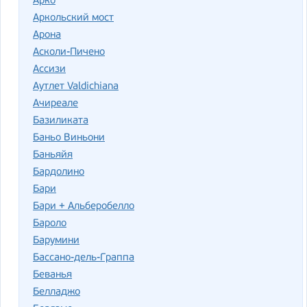
Арко
Аркольский мост
Арона
Асколи-Пичено
Ассизи
Аутлет Valdichiana
Ачиреале
Базиликата
Баньо Виньони
Баньяйя
Бардолино
Бари
Бари + Альберобелло
Бароло
Барумини
Бассано-дель-Граппа
Беванья
Белладжо