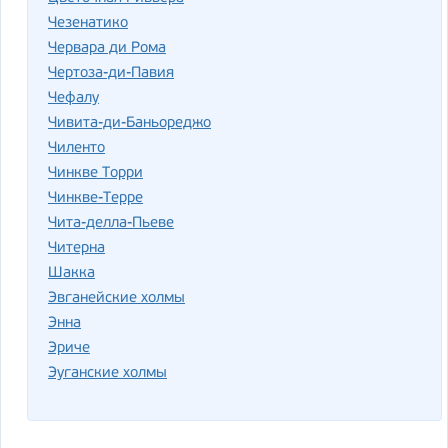
Чезенатико
Червара ди Рома
Чертоза-ди-Павия
Чефалу
Чивита-ди-Баньореджо
Чиленто
Чинкве Торри
Чинкве-Терре
Чита-делла-Пьеве
Читерна
Шакка
Эвганейские холмы
Энна
Эриче
Эуганские холмы