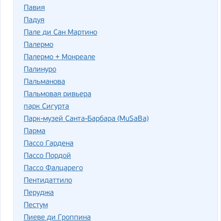
Павия
Падуя
Пале ди Сан Мартино
Палермо
Палермо + Монреале
Палинуро
Пальманова
Пальмовая ривьера
парк Сигурта
Парк-музей Санта-Барбара (MuSaBa)
Парма
Пассо Гардена
Пассо Пордой
Пассо Фалцарего
Пентидаттило
Перуджа
Пестум
Пиеве ди Гроппина