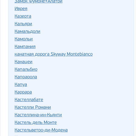
Замок Фумоне+Алатри
Иврея
Казерта
Кальяри
Камальдоли
Камольи
Кампания
канатная дорога Skyway Montebianco
Канацеи
Капальбио
Капрарола
Капуа
Каррара
Кастеллабате
Кастелли Романи
Кастеллина-ин-Кьянти
Кастель дель Монте
Кастельветро-ди-Модена