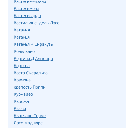
Кастельмедзано
Кастельмола
Кастельсардо
Кастильоне- дель-Лаго
Катания
Катанья
Катанья + Сиракузы
Конельяно
Кортина Д'Ампеццо
Кортона
Коста Смеральда
Кремона
крепость Поппи
Курмайёр
Кьоджа
Кьюза
Кьянчано-Терме
Лаго Маджоре