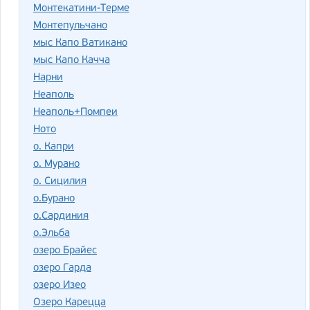
Монтекатини-Терме
Монтепульчано
мыс Капо Ватикано
мыс Капо Качча
Нарни
Неаполь
Неаполь+Помпеи
Ното
о. Капри
о. Мурано
о. Сицилия
о.Бурано
о.Сардиния
о.Эльба
озеро Брайес
озеро Гарда
озеро Изео
Озеро Карецца