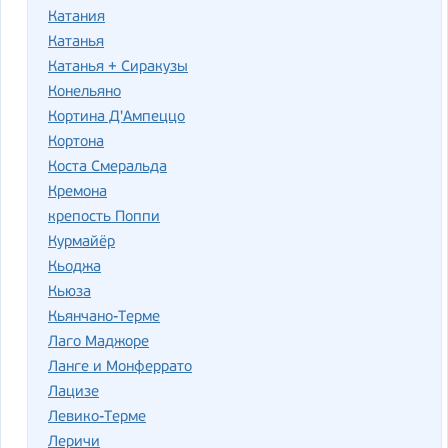
Катания
Катанья
Катанья + Сиракузы
Конельяно
Кортина Д'Ампеццо
Кортона
Коста Смеральда
Кремона
крепость Поппи
Курмайёр
Кьоджа
Кьюза
Кьянчано-Терме
Лаго Маджоре
Ланге и Монферрато
Лацизе
Левико-Терме
Леричи