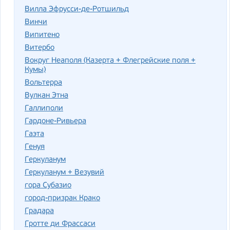
Вилла Эфрусси-де-Ротшильд
Винчи
Випитено
Витербо
Вокруг Неаполя (Казерта + Флегрейские поля +
Кумы)
Вольтерра
Вулкан Этна
Галлиполи
Гардоне-Ривьера
Гаэта
Генуя
Геркуланум
Геркуланум + Везувий
гора Субазио
город-призрак Крако
Градара
Гротте ди Фрассаси