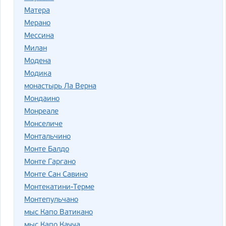
Матера
Мерано
Мессина
Милан
Модена
Модика
монастырь Ла Верна
Мондаино
Монреале
Монселиче
Монтальчино
Монте Балдо
Монте Гаргано
Монте Сан Савино
Монтекатини-Терме
Монтепульчано
мыс Капо Ватикано
мыс Капо Качча