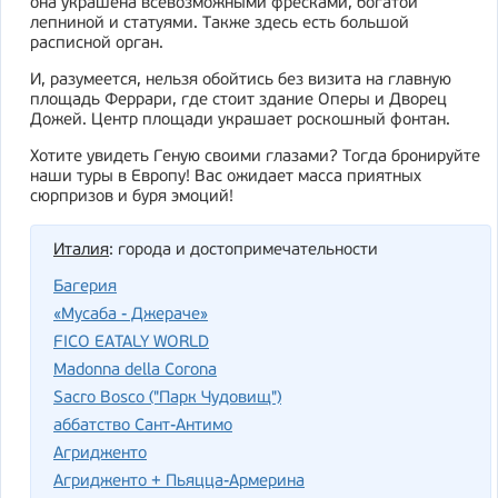
она украшена всевозможными фресками, богатой
лепниной и статуями. Также здесь есть большой
расписной орган.
И, разумеется, нельзя обойтись без визита на главную
площадь Феррари, где стоит здание Оперы и Дворец
Дожей. Центр площади украшает роскошный фонтан.
Хотите увидеть Геную своими глазами? Тогда бронируйте
наши туры в Европу! Вас ожидает масса приятных
сюрпризов и буря эмоций!
Италия
: города и достопримечательности
Багерия
«Мусаба - Джераче»
FICO EATALY WORLD
Madonna della Corona
Sacro Bosco ("Парк Чудовищ")
аббатство Сант-Антимо
Агридженто
Агридженто + Пьяцца-Армерина