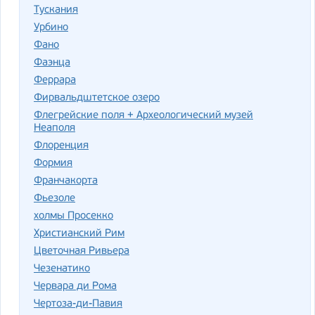
Тускания
Урбино
Фано
Фаэнца
Феррара
Фирвальдштетское озеро
Флегрейские поля + Археологический музей
Неаполя
Флоренция
Формия
Франчакорта
Фьезоле
холмы Просекко
Христианский Рим
Цветочная Ривьера
Чезенатико
Червара ди Рома
Чертоза-ди-Павия