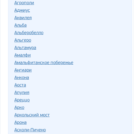
Агрополи
Аджиус
Аквилея
Альба
Альберобелло
Альгеро
Альтамура
Амалфи
Амальфитанское побережье
Ангиари
Анкона
Аоста
Апулия
Ареццо
Арко
Аркольский мост
Арона
Асколи-Пичено