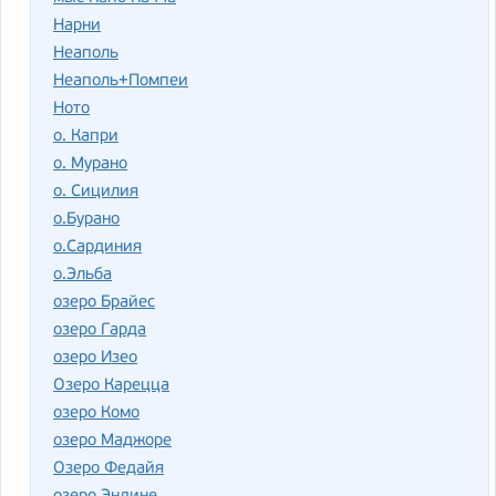
Нарни
Неаполь
Неаполь+Помпеи
Ното
о. Капри
о. Мурано
о. Сицилия
о.Бурано
о.Сардиния
о.Эльба
озеро Брайес
озеро Гарда
озеро Изео
Озеро Карецца
озеро Комо
озеро Маджоре
Озеро Федайя