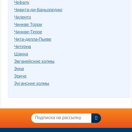
Чефалу
Чивита-ди-Баньореджо
Чиленто
Чинкве Торри
Чинкве-Терре
Чита-делла-Пьеве
Читерна
Шакка
Эвганейские холмы
Энна
Эриче
Эуганские холмы