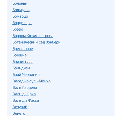
Болонья
Больцано
Бомарцо
Бордигера
Борро
Борромейские острова
Ботанический сад Хэнбери
Брессаноне
Брешиа
Бризигелла
Бриндизи
Брой Червиния
Валеджо-суль-Минчо
Валь Гардена
Валь д’ Орча
Валь ди Фасса
Везувий
Венето