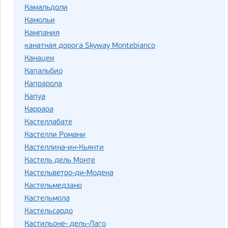
Камальдоли
Камольи
Кампания
канатная дорога Skyway Montebianco
Канацеи
Капальбио
Капрарола
Капуа
Каррара
Кастеллабате
Кастелли Романи
Кастеллина-ин-Кьянти
Кастель дель Монте
Кастельветро-ди-Модена
Кастельмедзано
Кастельмола
Кастельсардо
Кастильоне- дель-Лаго