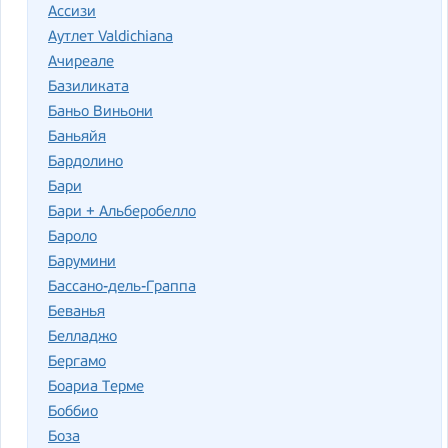
Ассизи
Аутлет Valdichiana
Ачиреале
Базиликата
Баньо Виньони
Баньяйя
Бардолино
Бари
Бари + Альберобелло
Бароло
Барумини
Бассано-дель-Граппа
Беванья
Белладжо
Бергамо
Боариа Терме
Боббио
Боза