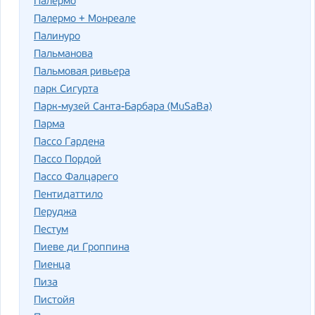
Палермо
Палермо + Монреале
Палинуро
Пальманова
Пальмовая ривьера
парк Сигурта
Парк-музей Санта-Барбара (MuSaBa)
Парма
Пассо Гардена
Пассо Пордой
Пассо Фалцарего
Пентидаттило
Перуджа
Пестум
Пиеве ди Гроппина
Пиенца
Пиза
Пистойя