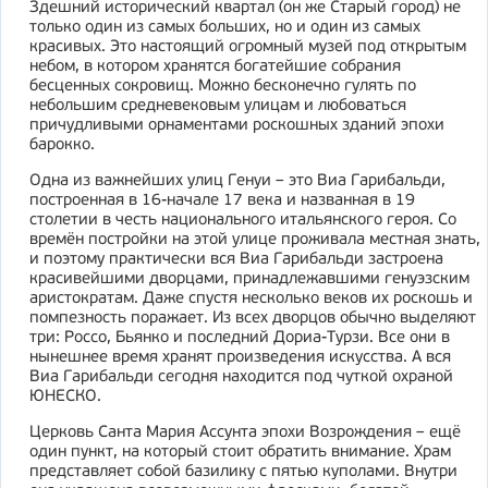
Здешний исторический квартал (он же Старый город) не
только один из самых больших, но и один из самых
красивых. Это настоящий огромный музей под открытым
небом, в котором хранятся богатейшие собрания
бесценных сокровищ. Можно бесконечно гулять по
небольшим средневековым улицам и любоваться
причудливыми орнаментами роскошных зданий эпохи
барокко.
Одна из важнейших улиц Генуи – это Виа Гарибальди,
построенная в 16-начале 17 века и названная в 19
столетии в честь национального итальянского героя. Со
времён постройки на этой улице проживала местная знать,
и поэтому практически вся Виа Гарибальди застроена
красивейшими дворцами, принадлежавшими генуэзским
аристократам. Даже спустя несколько веков их роскошь и
помпезность поражает. Из всех дворцов обычно выделяют
три: Россо, Бьянко и последний Дориа-Турзи. Все они в
нынешнее время хранят произведения искусства. А вся
Виа Гарибальди сегодня находится под чуткой охраной
ЮНЕСКО.
Церковь Санта Мария Ассунта эпохи Возрождения – ещё
один пункт, на который стоит обратить внимание. Храм
представляет собой базилику с пятью куполами. Внутри