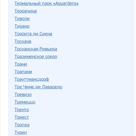
Термальный парк «Aquardens»
Террачина
Тиволи
Тирано
Торрита ди Сиена
Тоскана
Тосканская Ривьера
Тразименское озеро
Трани
Трапани
Трауттмансдорф
Тре Чиме ди Лаваредо
Тревизо
Тремеццо
Тренто
Триест
Тропеа
Турин