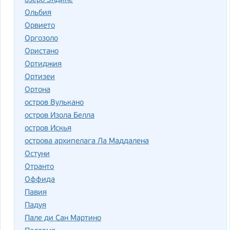
озеро Эндине
Ольбия
Орвието
Оргозоло
Ористано
Ортиджия
Ортизеи
Ортона
остров Вулькано
остров Изола Белла
остров Искья
острова архипелага Ла Маддалена
Остуни
Отранто
Оффида
Павия
Падуя
Пале ди Сан Мартино