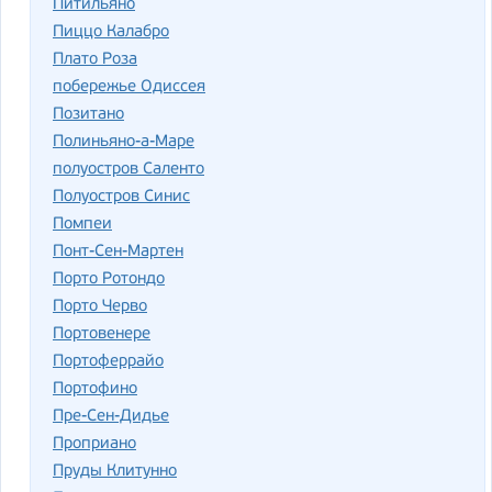
Питильяно
Пиццо Калабро
Плато Роза
побережье Одиссея
Позитано
Полиньяно-а-Маре
полуостров Саленто
Полуостров Синис
Помпеи
Понт-Сен-Мартен
Порто Ротондо
Порто Черво
Портовенере
Портоферрайо
Портофино
Пре-Сен-Дидье
Проприано
Пруды Клитунно