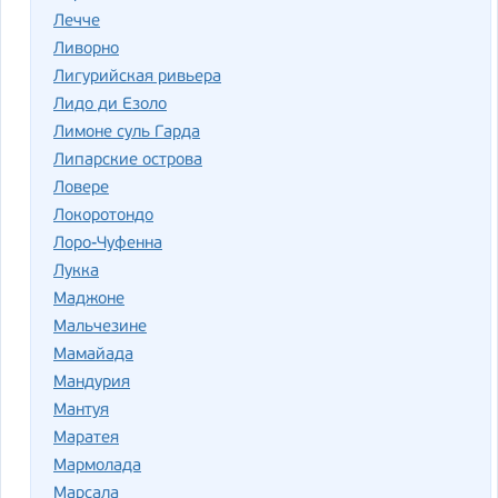
Лечче
Ливорно
Лигурийская ривьера
Лидо ди Езоло
Лимоне суль Гарда
Липарские острова
Ловере
Локоротондо
Лоро-Чуфенна
Лукка
Маджоне
Мальчезине
Мамайада
Мандурия
Мантуя
Маратея
Мармолада
Марсала