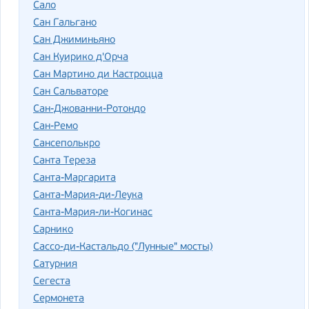
Сало
Сан Гальгано
Сан Джиминьяно
Сан Куирико д'Орча
Сан Мартино ди Кастроцца
Сан Сальваторе
Сан-Джованни-Ротондо
Сан-Ремо
Сансеполькро
Санта Тереза
Санта-Маргарита
Санта-Мария-ди-Леука
Санта-Мария-ли-Когинас
Сарнико
Сассо-ди-Кастальдо ("Лунные" мосты)
Сатурния
Сегеста
Сермонета