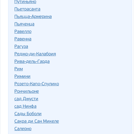
Путиньяно
Пьетрасанта
Пьяцца-Армерина
Пьяченца
Равелло
Равенна
Рагуза
Реджо-ди-Калабрия
Рива-дель-Гарда
Рим
Римини
Розето-Капо-Спулико
Рончильоне
сад Джусти
сад Нинфа
Сады Боболи
Сакра ди Сан Микеле
Салерно