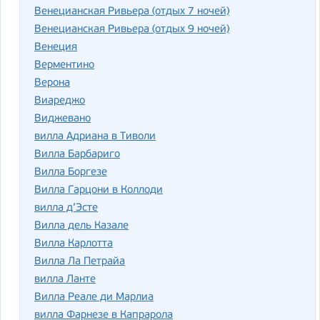
Венецианская Ривьера (отдых 7 ночей)
Венецианская Ривьера (отдых 9 ночей)
Венеция
Верментино
Верона
Виареджо
Виджевано
вилла Адриана в Тиволи
Вилла Барбариго
Вилла Боргезе
Вилла Гарцони в Коллоди
вилла д’Эсте
Вилла дель Казале
Вилла Карлотта
Вилла Ла Петрайа
вилла Ланте
Вилла Реале ди Марлиа
вилла Фарнезе в Капрарола