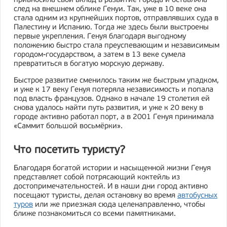
привносила свой вклад в развитие города и оставляла
след на внешнем облике Генуи. Так, уже в 10 веке она
стала одним из крупнейших портов, отправлявших суда в
Палестину и Испанию. Тогда же здесь были выстроены
первые укрепления. Генуя благодаря выгодному
положению быстро стала преуспевающим и независимым
городом-государством, а затем в 13 веке сумела
превратиться в богатую морскую державу.
Быстрое развитие сменилось таким же быстрым упадком,
и уже к 17 веку Генуя потеряла независимость и попала
под власть французов. Однако в начале 19 столетия ей
снова удалось найти путь развития, и уже к 20 веку в
городе активно работал порт, а в 2001 Генуя принимала
«Саммит большой восьмёрки».
Что посетить туристу?
Благодаря богатой истории и насыщенной жизни Генуя
представляет собой потрясающий коктейль из
достопримечательностей. И в наши дни город активно
посещают туристы, делая остановку во время
автобусных
туров
или же приезжая сюда целенаправленно, чтобы
ближе познакомиться со всеми памятниками.