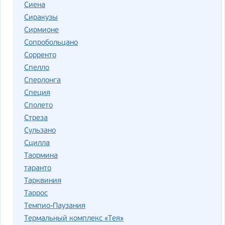
Сиена
Сиракузы
Сирмионе
Сопробольцано
Сорренто
Спелло
Сперлонга
Специя
Сполето
Стреза
Сульзано
Сцилла
Таормина
таранто
Тарквиния
Таррос
Темпио-Паузания
Термальный комплекс «Тея»