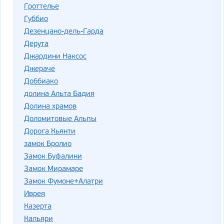
Гроттелье
Губбио
Дезенцано-дель-Гарда
Дерута
Джардини Наксос
Джераче
Доббиако
долина Альта Бадия
Долина храмов
Доломитовые Альпы
Дорога Кьянти
замок Бролио
Замок Буфалини
Замок Мирамаре
Замок Фумоне+Алатри
Иврея
Казерта
Кальяри