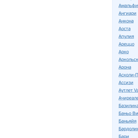
Амальфи
Ангиари
Анкона
Аоста
Апулия
Ареццо
Арко
Аркольск
Арона
Асколи-
Ассизи
Аутлет Va
Ачиреал
Базилик
Баньо В
Баньяйя
Бардоли
Бари