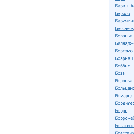
Бари + А
Бароло
Барумин
Бассано-
Беванья
Белладж
Бергамо
Боариа 
Боббио
Боза
Болонья
Больцан
Бомарцо
Бордиге
Борро
Борромей
Ботаниче
Брессано