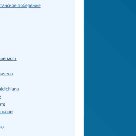
танское побережье
ий мост
Пичено
ldichiana
е
ата
иньони
но