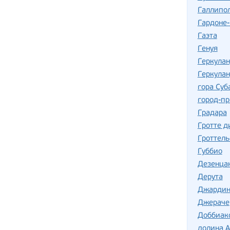
Галлипо
Гардоне
Гаэта
Генуя
Геркула
Геркулан
гора Суб
город-пр
Градара
Гротте д
Гроттель
Губбио
Дезенца
Дерута
Джардин
Джераче
Доббиак
долина А