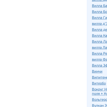
вилла Ад
Вилла Б
Вилла Бо
Вилла Га
вилла д’
Вилла де
Вилла Ка
Вилла Л
вилла Ла
Вилла Р
вилла Фа
Вилла Э
Винчи
Випитен
Витербо
Вокруг Н
поля + К
Вольтер
Вулкан Э