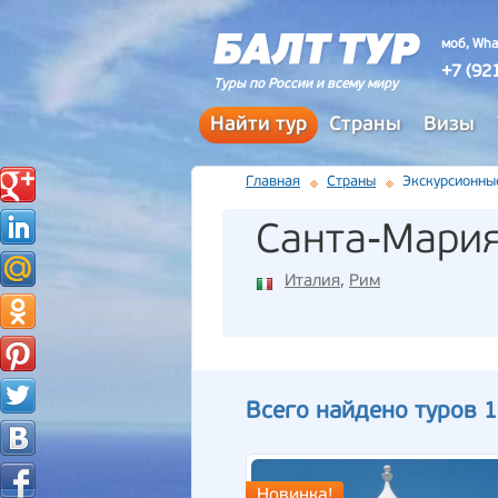
моб, Wha
+7 (92
Туры по России и всему миру
Найти тур
Страны
Визы
Главная
Страны
Экскурсионны
Санта-Мария
Италия
,
Рим
Всего найдено туров 1
Новинка!