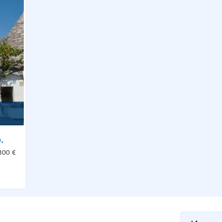
.
300 €