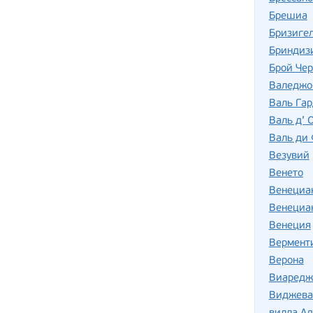
Брешиа
Бризиге
Бриндиз
Брой Че
Валеджо
Валь Га
Валь д’ 
Валь ди 
Везувий
Венето
Венециан
Венециан
Венеция
Вермент
Верона
Виаредж
Виджева