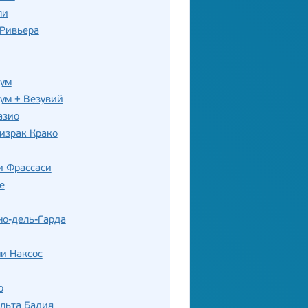
ли
-Ривьера
нум
ум + Везувий
азио
израк Крако
и Фрассаси
е
но-дель-Гарда
и Наксос
о
льта Бадия