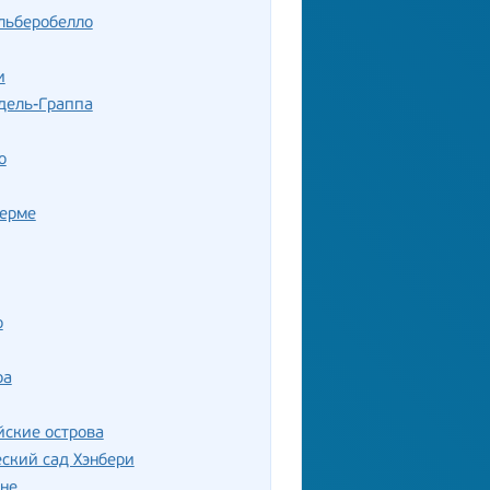
льберобелло
и
дель-Граппа
о
Терме
о
ра
ские острова
ский сад Хэнбери
не