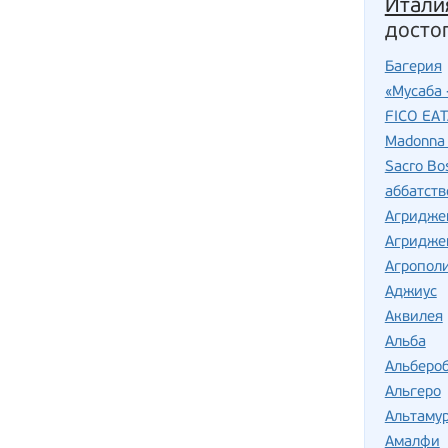
Итали
досто
Багерия
«Мусаба 
FICO EA
Madonna 
Sacro Bo
аббатств
Агридже
Агридже
Агропол
Аджиус
Аквилея
Альба
Альберо
Альгеро
Альтаму
Амалфи