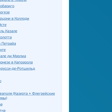
риана в Тиволи
арбариго
ргезе
рцони в Коллоди
Эсте
ль Казале
рлотта
а Петрайа
нте
еале ди Марлиа
рнезе в Капрарола
фрусси-де-Ротшильд
о
еаполя (Казерта + Флегрейские
умы)
ра
тна