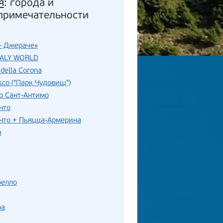
я
: города и
примечательности
- Джераче»
TALY WORLD
della Corona
sco ("Парк Чудовищ")
о Сант-Антимо
нто
нто + Пьяцца-Армерина
и
белло
ра