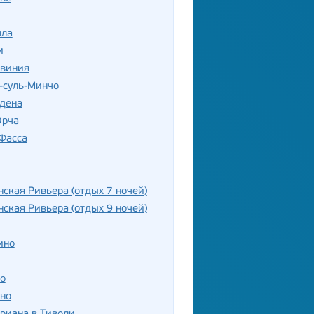
лла
и
рвиния
-суль-Минчо
рдена
Орча
Фасса
ская Ривьера (отдых 7 ночей)
ская Ривьера (отдых 9 ночей)
ино
о
но