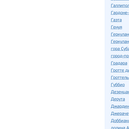
Галлипо
Гардоне
Гаэта
Генуя
Геркула
Геркулан
гора Суб
город-пр
Градара
Гротте д
Гроттель
Губбио
Дезенца
Дерута
Джардин
Джераче
Доббиак
долина А