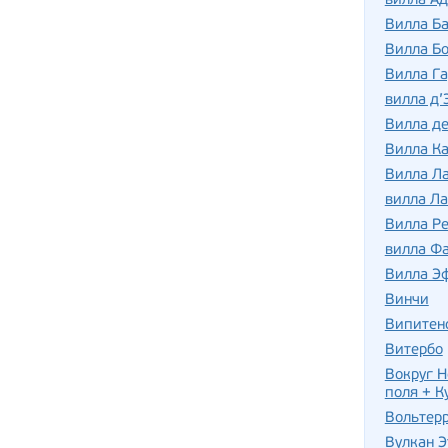
вилла Ад
Вилла Б
Вилла Бо
Вилла Га
вилла д’
Вилла де
Вилла Ка
Вилла Л
вилла Ла
Вилла Р
вилла Фа
Вилла Э
Винчи
Випитен
Витербо
Вокруг Н
поля + К
Вольтер
Вулкан Э