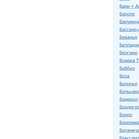
Бари + А
Бароло
Барумин
Бассано-
Беванья
Белладж
Бергамо
Боариа 
Боббио
Боза
Болонья
Больцан
Бомарцо
Бордиге
Борро
Борромей
Ботаниче
Брессано