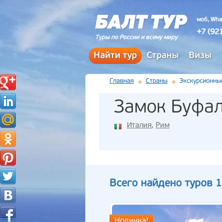
моб, Wha
+7 (92
Туры по России и всему миру
Найти тур
Страны
Визы
Главная
Страны
Экскурсионны
Замок Буфа
Италия
,
Рим
Всего найдено туров 1
Новинка!