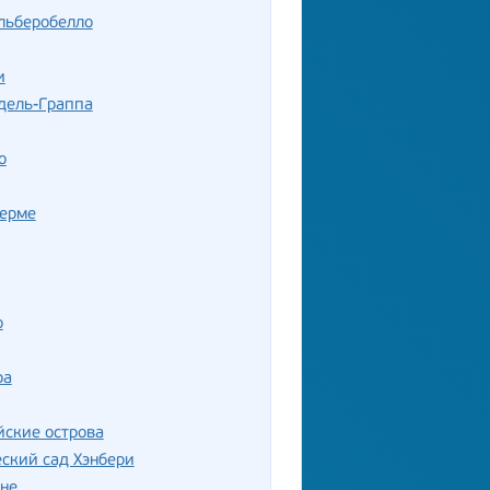
льберобелло
и
дель-Граппа
о
Терме
о
ра
ские острова
ский сад Хэнбери
не