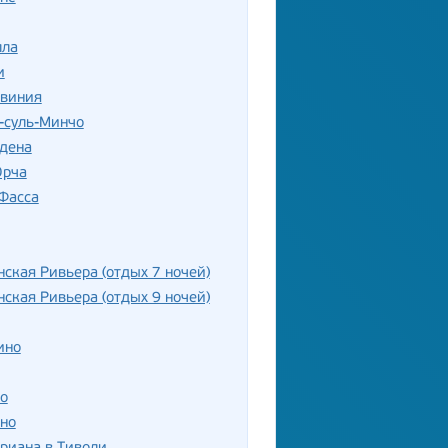
лла
и
рвиния
-суль-Минчо
рдена
Орча
Фасса
ская Ривьера (отдых 7 ночей)
ская Ривьера (отдых 9 ночей)
ино
о
но