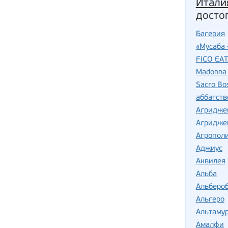
Итали
досто
Багерия
«Мусаба 
FICO EA
Madonna 
Sacro Bo
аббатств
Агридже
Агридже
Агропол
Аджиус
Аквилея
Альба
Альберо
Альгеро
Альтаму
Амалфи