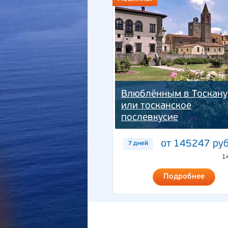
Влюблённым в Тоскану
или тосканское
послевкусие
от 145247 руб
7 дней
1
Подробнее