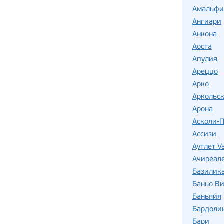
Амальфи
Ангиари
Анкона
Аоста
Апулия
Ареццо
Арко
Аркольск
Арона
Асколи-
Ассизи
Аутлет Va
Ачиреал
Базилик
Баньо В
Баньяйя
Бардоли
Бари