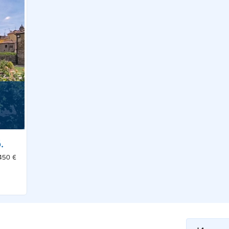
.
450 €