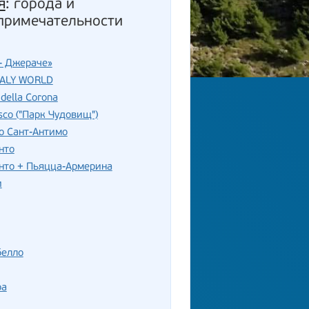
я
: города и
примечательности
- Джераче»
TALY WORLD
della Corona
sco ("Парк Чудовищ")
о Сант-Антимо
нто
нто + Пьяцца-Армерина
и
белло
ра