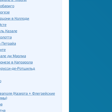
риана в Тиволи
арбариго
ргезе
рцони в Коллоди
Эсте
ль Казале
рлотта
а Петрайа
нте
еале ди Марлиа
рнезе в Капрарола
фрусси-де-Ротшильд
о
еаполя (Казерта + Флегрейские
умы)
ра
тна