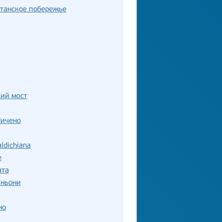
танское побережье
ий мост
Пичено
ldichiana
е
ата
иньони
но