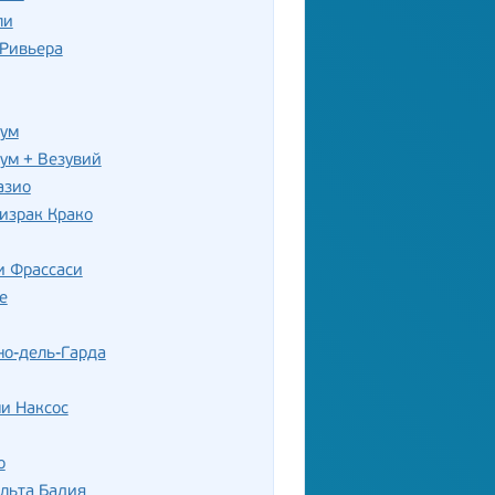
ли
-Ривьера
нум
ум + Везувий
азио
израк Крако
и Фрассаси
е
но-дель-Гарда
и Наксос
о
льта Бадия