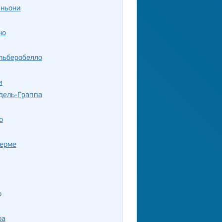
иньони
но
льберобелло
и
дель-Граппа
о
Терме
о
ра