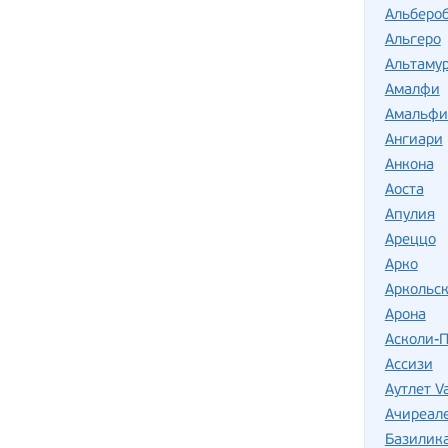
Альберо
Альгеро
Альтаму
Амалфи
Амальфи
Ангиари
Анкона
Аоста
Апулия
Ареццо
Арко
Аркольск
Арона
Асколи-
Ассизи
Аутлет Va
Ачиреал
Базилик