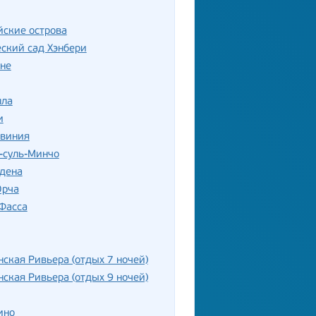
ские острова
ский сад Хэнбери
не
лла
и
рвиния
-суль-Минчо
рдена
Орча
Фасса
ская Ривьера (отдых 7 ночей)
ская Ривьера (отдых 9 ночей)
ино