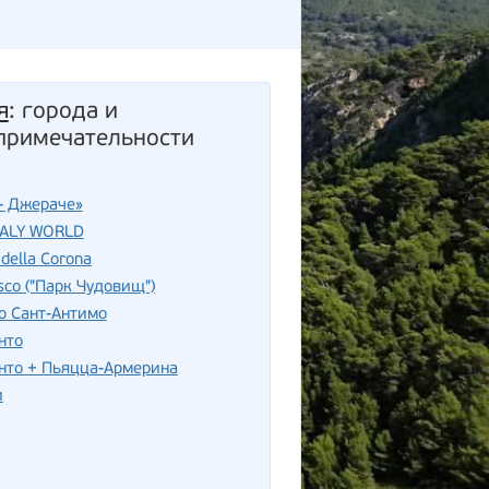
я
: города и
примечательности
- Джераче»
TALY WORLD
della Corona
sco ("Парк Чудовищ")
о Сант-Антимо
нто
нто + Пьяцца-Армерина
и