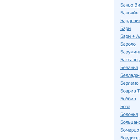
Баньо В
Баньяйя
Бардоли
Бари
Бари + А
Бароло
Барумин
Бассано-
Беванья
Белладж
Бергамо
Боариа 
Боббио
Боза
Болонья
Больцан
Бомарцо
Бордиге