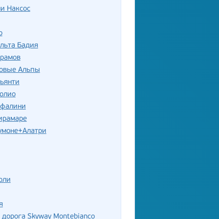
и Наксос
о
льта Бадия
храмов
овые Альпы
Кьянти
ролио
уфалини
ирамаре
умоне+Алатри
оли
я
 дорога Skyway Montebianco