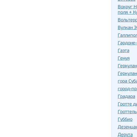
Вокруг Н
поля + К
Вольтер
Вулкан Э
Галлипо
Гардоне
Гаэта
Генуя
Геркула
Геркулан
гора Суб
город-пр
Градара
Гротте д
Гроттель
Губбио
Дезенца
Дерута