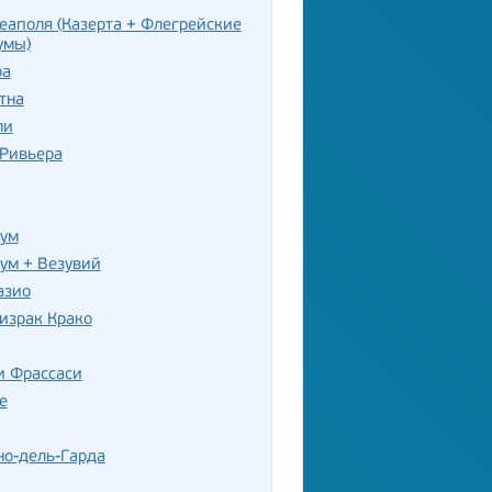
еаполя (Казерта + Флегрейские
умы)
ра
тна
ли
-Ривьера
нум
ум + Везувий
азио
израк Крако
и Фрассаси
е
но-дель-Гарда