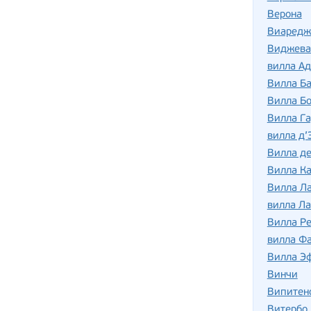
Верона
Виаредж
Виджева
вилла Ад
Вилла Б
Вилла Бо
Вилла Га
вилла д’
Вилла де
Вилла Ка
Вилла Л
вилла Ла
Вилла Р
вилла Фа
Вилла Э
Винчи
Випитен
Витербо