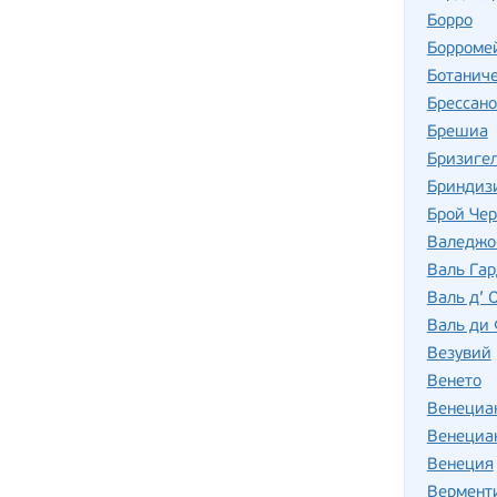
Борро
Борромей
Ботаниче
Брессано
Брешиа
Бризиге
Бриндиз
Брой Че
Валеджо
Валь Га
Валь д’ 
Валь ди 
Везувий
Венето
Венециан
Венециан
Венеция
Вермент