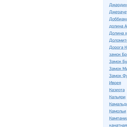
Джардин
Джераче
Доббиак
долина А
Долина 
Доломит
Дорога 
замок Б
Замок Б
Замок М
Замок Ф
Иврея
Казерта
Кальяри
Камальд
Камольи
Кампани
канатная