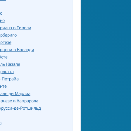
о
но
риана в Тиволи
арбариго
ргезе
рцони в Коллоди
Эсте
ль Казале
рлотта
а Петрайа
нте
еале ди Марлиа
рнезе в Капрарола
фрусси-де-Ротшильд
о