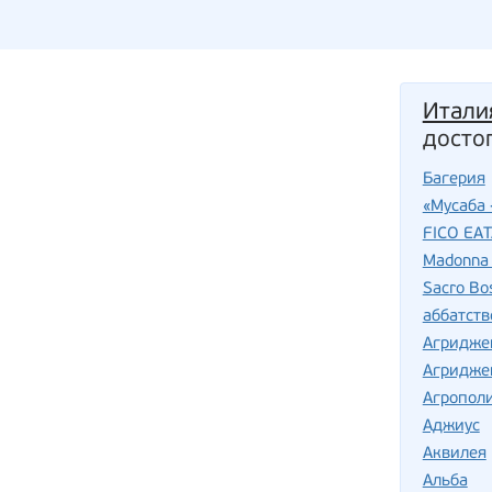
Итали
досто
Багерия
«Мусаба 
FICO EA
Madonna 
Sacro Bo
аббатств
Агридже
Агридже
Агропол
Аджиус
Аквилея
Альба