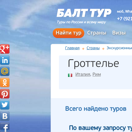
моб, Wha
+7 (92
Туры по России и всему миру
Найти тур
Страны
Визы
Главная
Страны
Экскурсионны
Гроттелье
Италия
,
Рим
Всего найдено туров
По вашему запросу т