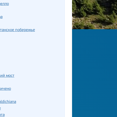
белло
ра
танское побережье
ий мост
Пичено
ldichiana
е
ата