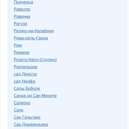
Пьяченца
Равелло
Равенна
Рагуза
Реджо-ди-Калабрия
Рива-дель-Гарда
Рим
Римини
Розето-Капо-Спулико
Рончильоне
сад Джусти
сад Нинфа
Сады Боболи
Сакра ди Сан Микеле
Салерно
Сало
Сан Гальгано
Сан Джиминьяно