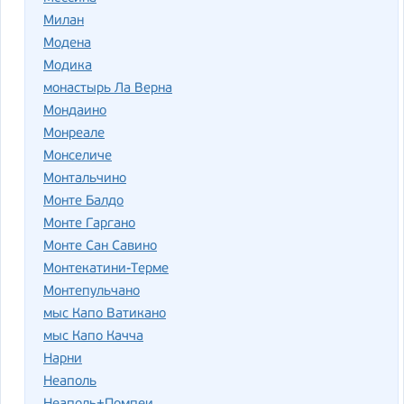
Милан
Модена
Модика
монастырь Ла Верна
Мондаино
Монреале
Монселиче
Монтальчино
Монте Балдо
Монте Гаргано
Монте Сан Савино
Монтекатини-Терме
Монтепульчано
мыс Капо Ватикано
мыс Капо Качча
Нарни
Неаполь