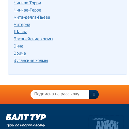
Чинкве Торри
Чинкве-Терре
Чита-делла-Пьеве
Читерна
Шакка
Эвганейские холмы
Энна
Эриче
Эуганские холмы
Туры по России и всему