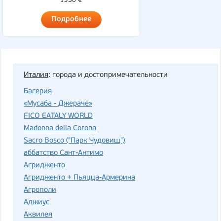
1350 €
Подробнее
Италия
: города и достопримечательности
Багерия
«Мусаба - Джераче»
FICO EATALY WORLD
Madonna della Corona
Sacro Bosco ("Парк Чудовищ")
аббатство Сант-Антимо
Агридженто
Агридженто + Пьяцца-Армерина
Агрополи
Аджиус
Аквилея