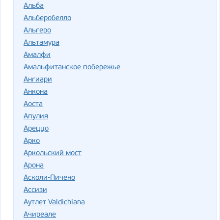
Альба
Альберобелло
Альгеро
Альтамура
Амалфи
Амальфитанское побережье
Ангиари
Анкона
Аоста
Апулия
Ареццо
Арко
Аркольский мост
Арона
Асколи-Пичено
Ассизи
Аутлет Valdichiana
Ачиреале