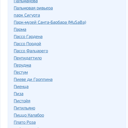
Пальманова
Пальмовая ривьера
парк Сигурта
Парк-музей Санта-Барбара (MuSaBa)
Парма
Пассо Гардена
Пассо Пордой
Пассо Фалцарего
Пентидаттило
Перуджа
Пестум
Пиеве ди Гроппина
Пиенца
Пиза
Пистойя
Питильяно
Пиццо Калабро
Плато Роза