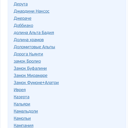
Дерута
Джардини Наксос
Джераче
Доббиако
долина Альта Бадия
Долина храмов
Доломитовые Альпы
Дорога Кьянти
замок Бролио
Замок Буфалини
Замок Мирамаре
Замок Фумоне+Алатри
Иврея
Казерта
Кальяри
Камальдоли
Камольи
Кампания