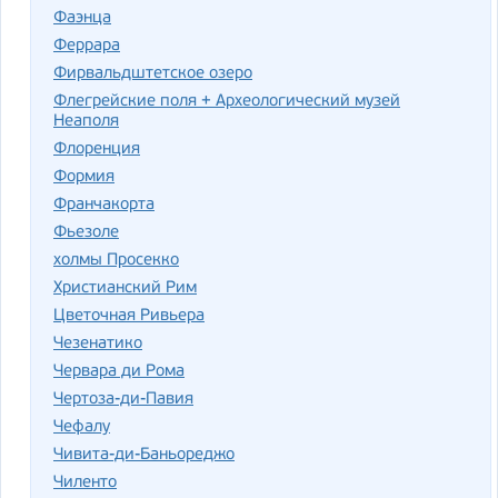
Фаэнца
Феррара
Фирвальдштетское озеро
Флегрейские поля + Археологический музей
Неаполя
Флоренция
Формия
Франчакорта
Фьезоле
холмы Просекко
Христианский Рим
Цветочная Ривьера
Чезенатико
Червара ди Рома
Чертоза-ди-Павия
Чефалу
Чивита-ди-Баньореджо
Чиленто