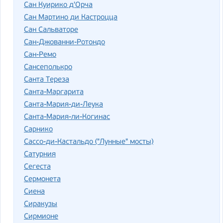
Сан Куирико д'Орча
Сан Мартино ди Кастроцца
Сан Сальваторе
Сан-Джованни-Ротондо
Сан-Ремо
Сансеполькро
Санта Тереза
Санта-Маргарита
Санта-Мария-ди-Леука
Санта-Мария-ли-Когинас
Сарнико
Сассо-ди-Кастальдо ("Лунные" мосты)
Сатурния
Сегеста
Сермонета
Сиена
Сиракузы
Сирмионе