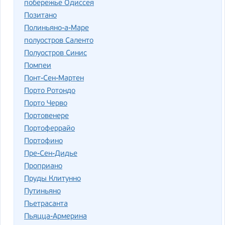
побережье Одиссея
Позитано
Полиньяно-а-Маре
полуостров Саленто
Полуостров Синис
Помпеи
Понт-Сен-Мартен
Порто Ротондо
Порто Черво
Портовенере
Портоферрайо
Портофино
Пре-Сен-Дидье
Проприано
Пруды Клитунно
Путиньяно
Пьетрасанта
Пьяцца-Армерина