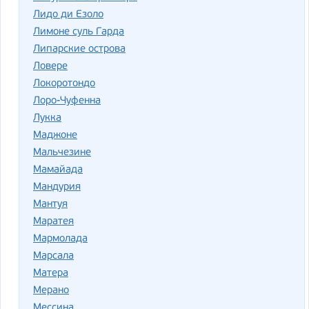
Лидо ди Езоло
Лимоне суль Гарда
Липарские острова
Ловере
Локоротондо
Лоро-Чуфенна
Лукка
Маджоне
Мальчезине
Мамайада
Мандурия
Мантуя
Маратея
Мармолада
Марсала
Матера
Мерано
Мессина