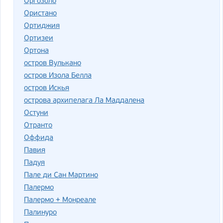
Оргозоло
Ористано
Ортиджия
Ортизеи
Ортона
остров Вулькано
остров Изола Белла
остров Искья
острова архипелага Ла Маддалена
Остуни
Отранто
Оффида
Павия
Падуя
Пале ди Сан Мартино
Палермо
Палермо + Монреале
Палинуро