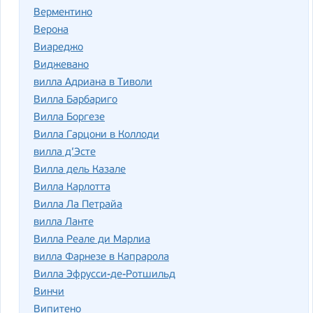
Верментино
Верона
Виареджо
Виджевано
вилла Адриана в Тиволи
Вилла Барбариго
Вилла Боргезе
Вилла Гарцони в Коллоди
вилла д’Эсте
Вилла дель Казале
Вилла Карлотта
Вилла Ла Петрайа
вилла Ланте
Вилла Реале ди Марлиа
вилла Фарнезе в Капрарола
Вилла Эфрусси-де-Ротшильд
Винчи
Випитено