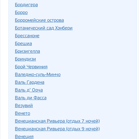
Бордигера
Борро
Борромейские острова
Ботанический сад Хэнбери
Брессаноне
Брешиа
Бризигелла
Бриндизи
Брой Червиния
Валеджо-суль-Минчо
Валь Гардена
Валь д’ Орча
Валь ди Фасса
Везувий
Венето
Венецианская Ривьера (отдых 7 ночей)
Венецианская Ривьера (отдых 9 ночей)
Венеция