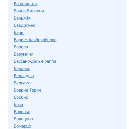
Базиликата
Баньо Виньони
Баньяйя
Бардолино
Бари
Бари + Альберобелло
Бароло
Барумини
Бассано-дель-Граппа
Беванья
Белладжо
Бергамо
Боариа Терме
Боббио
Боза
Болонья
Больцано
Бомарцо