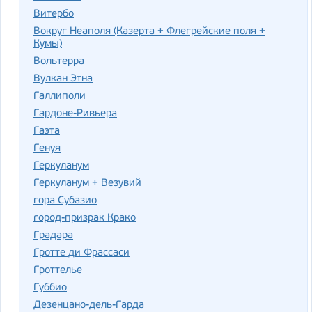
Витербо
Вокруг Неаполя (Казерта + Флегрейские поля +
Кумы)
Вольтерра
Вулкан Этна
Галлиполи
Гардоне-Ривьера
Гаэта
Генуя
Геркуланум
Геркуланум + Везувий
гора Субазио
город-призрак Крако
Градара
Гротте ди Фрассаси
Гроттелье
Губбио
Дезенцано-дель-Гарда