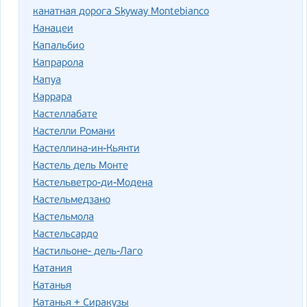
канатная дорога Skyway Montebianco
Канацеи
Капальбио
Капрарола
Капуа
Каррара
Кастеллабате
Кастелли Романи
Кастеллина-ин-Кьянти
Кастель дель Монте
Кастельветро-ди-Модена
Кастельмедзано
Кастельмола
Кастельсардо
Кастильоне- дель-Лаго
Катания
Катанья
Катанья + Сиракузы