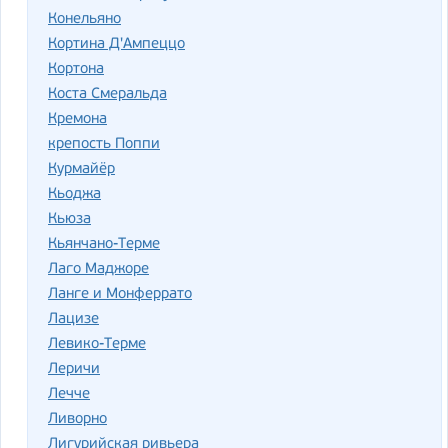
Конельяно
Кортина Д'Ампеццо
Кортона
Коста Смеральда
Кремона
крепость Поппи
Курмайёр
Кьоджа
Кьюза
Кьянчано-Терме
Лаго Маджоре
Ланге и Монферрато
Лацизе
Левико-Терме
Леричи
Лечче
Ливорно
Лигурийская ривьера