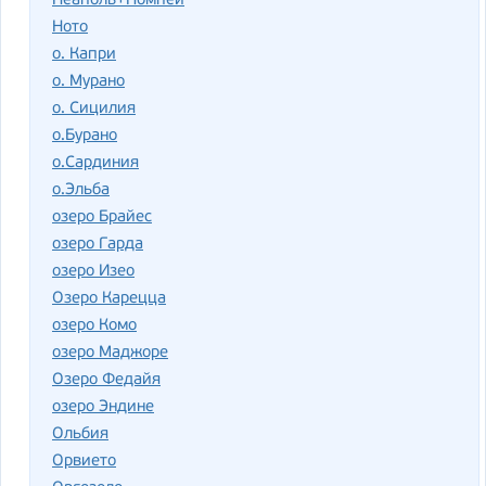
Неаполь+Помпеи
Ното
о. Капри
о. Мурано
о. Сицилия
о.Бурано
о.Сардиния
о.Эльба
озеро Брайес
озеро Гарда
озеро Изео
Озеро Карецца
озеро Комо
озеро Маджоре
Озеро Федайя
озеро Эндине
Ольбия
Орвието