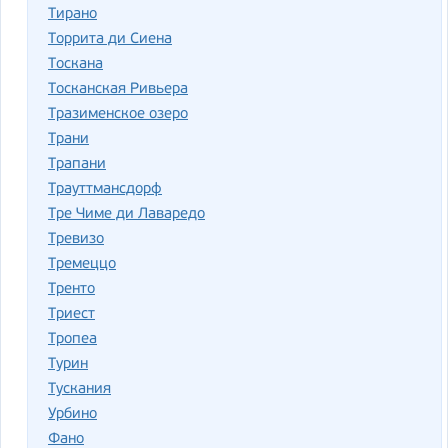
Тирано
Торрита ди Сиена
Тоскана
Тосканская Ривьера
Тразименское озеро
Трани
Трапани
Трауттмансдорф
Тре Чиме ди Лаваредо
Тревизо
Тремеццо
Тренто
Триест
Тропеа
Турин
Тускания
Урбино
Фано