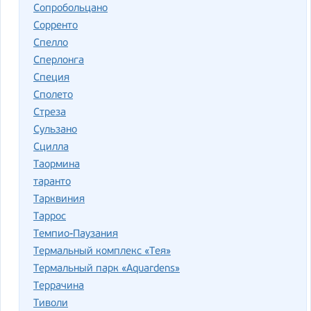
Сопробольцано
Сорренто
Спелло
Сперлонга
Специя
Сполето
Стреза
Сульзано
Сцилла
Таормина
таранто
Тарквиния
Таррос
Темпио-Паузания
Термальный комплекс «Тея»
Термальный парк «Aquardens»
Террачина
Тиволи