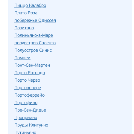
Пиццо Калабро
Плато Роза
побережье Одиссея
Позитано
Полиньяно-а-Маре
полуостров Саленто
Полуостров Синис
Помпеи
Понт-Сен-Мартен
Порто Ротондо
Порто Черво
Портовенере
Портоферрайо
Портофино
Пре-Сен-Дидье
Проприано
Пруды Клитунно
Путиньяно