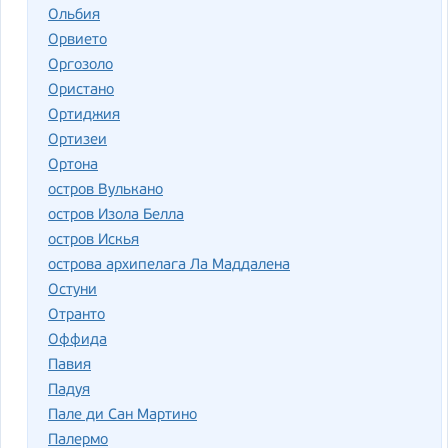
Ольбия
Орвието
Оргозоло
Ористано
Ортиджия
Ортизеи
Ортона
остров Вулькано
остров Изола Белла
остров Искья
острова архипелага Ла Маддалена
Остуни
Отранто
Оффида
Павия
Падуя
Пале ди Сан Мартино
Палермо