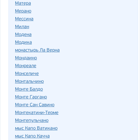
Матера
Мерано
Мессина
Милан
Модена
Модика
монастырь Ла Верна
Мондаино
Монреале
Монселиче
Монтальчино
Монте Балдо
Монте Гаргано
Монте Сан Савино
Монтекатини-Терме
Монтепульчано
мыс Капо Ватикано
мыс Капо Качча