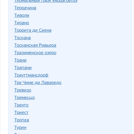
Термальный парк «Aquardens»
Террачина
Тиволи
Тирано
Торрита ди Сиена
Тоскана
Тосканская Ривьера
Тразименское озеро
Трани
Трапани
Трауттмансдорф
Тре Чиме ди Лаваредо
Тревизо
Тремеццо
Тренто
Триест
Тропеа
Турин