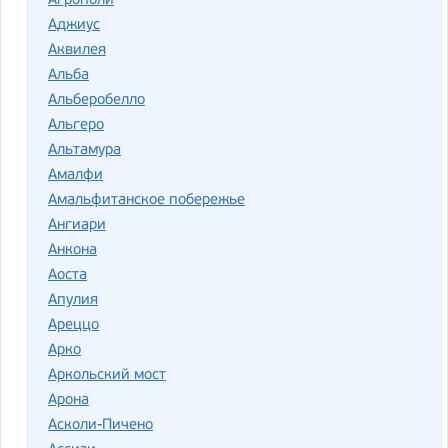
Агрополи
Аджиус
Аквилея
Альба
Альберобелло
Альгеро
Альтамура
Амалфи
Амальфитанское побережье
Ангиари
Анкона
Аоста
Апулия
Ареццо
Арко
Аркольский мост
Арона
Асколи-Пичено