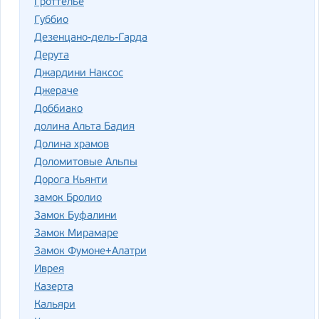
Гроттелье
Губбио
Дезенцано-дель-Гарда
Дерута
Джардини Наксос
Джераче
Доббиако
долина Альта Бадия
Долина храмов
Доломитовые Альпы
Дорога Кьянти
замок Бролио
Замок Буфалини
Замок Мирамаре
Замок Фумоне+Алатри
Иврея
Казерта
Кальяри