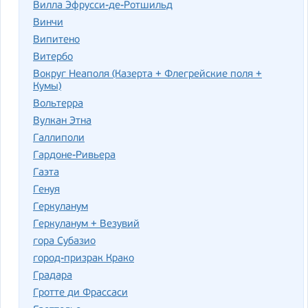
Вилла Эфрусси-де-Ротшильд
Винчи
Випитено
Витербо
Вокруг Неаполя (Казерта + Флегрейские поля +
Кумы)
Вольтерра
Вулкан Этна
Галлиполи
Гардоне-Ривьера
Гаэта
Генуя
Геркуланум
Геркуланум + Везувий
гора Субазио
город-призрак Крако
Градара
Гротте ди Фрассаси