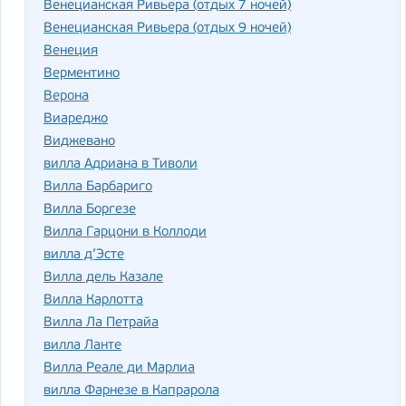
Венецианская Ривьера (отдых 7 ночей)
Венецианская Ривьера (отдых 9 ночей)
Венеция
Верментино
Верона
Виареджо
Виджевано
вилла Адриана в Тиволи
Вилла Барбариго
Вилла Боргезе
Вилла Гарцони в Коллоди
вилла д’Эсте
Вилла дель Казале
Вилла Карлотта
Вилла Ла Петрайа
вилла Ланте
Вилла Реале ди Марлиа
вилла Фарнезе в Капрарола