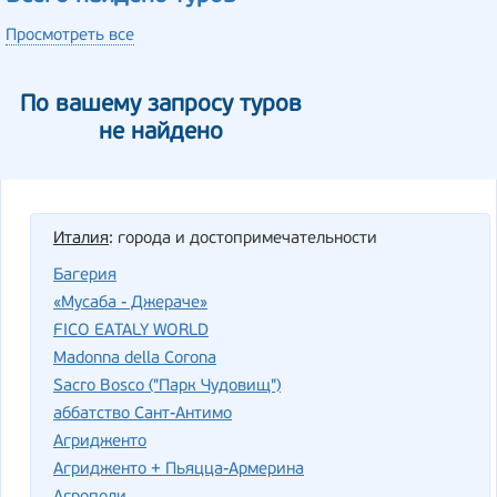
Просмотреть все
По вашему запросу туров
не найдено
Италия
: города и достопримечательности
Багерия
«Мусаба - Джераче»
FICO EATALY WORLD
Madonna della Corona
Sacro Bosco ("Парк Чудовищ")
аббатство Сант-Антимо
Агридженто
Агридженто + Пьяцца-Армерина