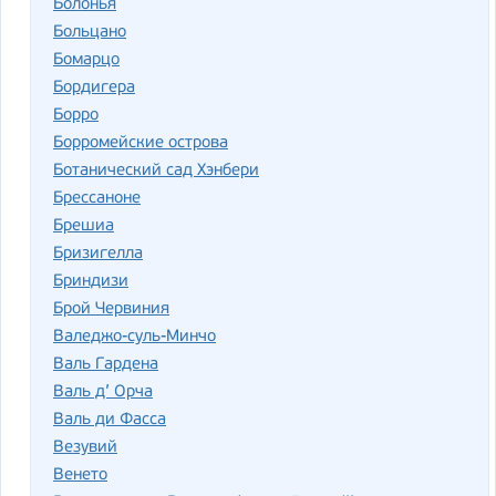
Болонья
Больцано
Бомарцо
Бордигера
Борро
Борромейские острова
Ботанический сад Хэнбери
Брессаноне
Брешиа
Бризигелла
Бриндизи
Брой Червиния
Валеджо-суль-Минчо
Валь Гардена
Валь д’ Орча
Валь ди Фасса
Везувий
Венето