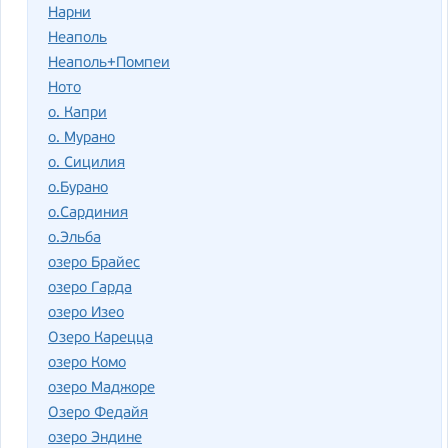
Нарни
Неаполь
Неаполь+Помпеи
Ното
о. Капри
о. Мурано
о. Сицилия
о.Бурано
о.Сардиния
о.Эльба
озеро Брайес
озеро Гарда
озеро Изео
Озеро Карецца
озеро Комо
озеро Маджоре
Озеро Федайя
озеро Эндине