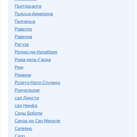
Пьетрасанта
Пьяцца-Армерина
Пьяченца
Равелло
Равенна
Рагуза
Реджо-ди-Калабрия
Рива-дель-Гарда
Рим
Римини
Розето-Капо-Спулико
Рончильоне
сад Джусти
сад Нинфа
Сады Боболи
Сакра ди Сан Микеле
Салерно
Сало