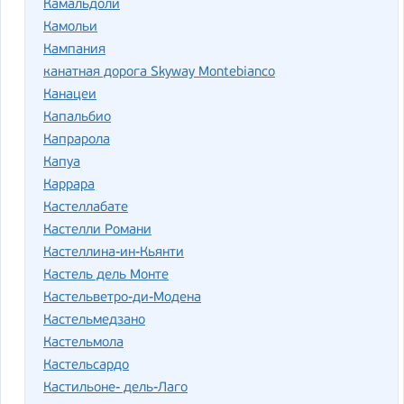
Камальдоли
Камольи
Кампания
канатная дорога Skyway Montebianco
Канацеи
Капальбио
Капрарола
Капуа
Каррара
Кастеллабате
Кастелли Романи
Кастеллина-ин-Кьянти
Кастель дель Монте
Кастельветро-ди-Модена
Кастельмедзано
Кастельмола
Кастельсардо
Кастильоне- дель-Лаго