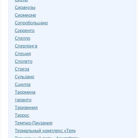
Сиена
Сиракузы
Сирмионе
Сопробольцано
Сорренто
Спелло
Сперлонга
Специя
Сполето
Стреза
Сульзано
Сцилла
Таормина
таранто
Тарквиния
Таррос
Темпио-Паузания
Термальный комплекс «Тея»