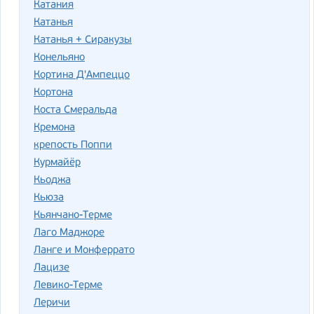
Катания
Катанья
Катанья + Сиракузы
Конельяно
Кортина Д'Ампеццо
Кортона
Коста Смеральда
Кремона
крепость Поппи
Курмайёр
Кьоджа
Кьюза
Кьянчано-Терме
Лаго Маджоре
Ланге и Монферрато
Лацизе
Левико-Терме
Леричи