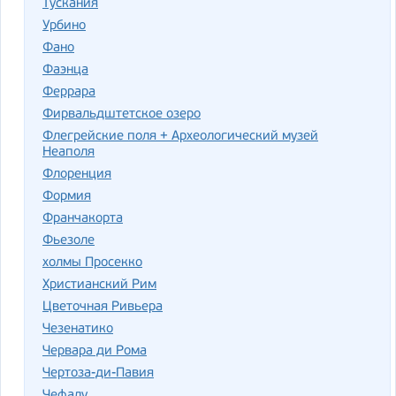
Тускания
Урбино
Фано
Фаэнца
Феррара
Фирвальдштетское озеро
Флегрейские поля + Археологический музей
Неаполя
Флоренция
Формия
Франчакорта
Фьезоле
холмы Просекко
Христианский Рим
Цветочная Ривьера
Чезенатико
Червара ди Рома
Чертоза-ди-Павия
Чефалу