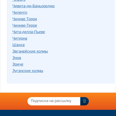
Чивита-ди-Баньореджо
Чиленто
Чинкве Торри
Чинкве-Терре
Чита-делла-Пьеве
Читерна
Шакка
Эвганейские холмы
Энна
Эриче
Эуганские холмы