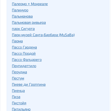
Палермо + Монреале
Палинуро
Пальманова
Пальмовая ривьера
парк Сигурта
Парк-музей Санта-Барбара (MuSaBa)
Парма
Пассо Гардена
Пассо Пордой
Пассо Фалцарего
Пентидаттило
Перуджа
Пестум
Пиеве ди Гроппина
Пиенца
Пиза
Пистойя
Питильяно