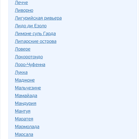
Лечче
Ливорно
Лигурийская ривьера
Лидо ди Езоло
Лимоне суль Гарда
Липарские острова
Ловере
Локоротондо
Лоро-Чуфенна
Лукка
Маджоне
Мальчезине
Мамайада
Мандурия
Мантуя
Маратея
Мармолада
Марсала