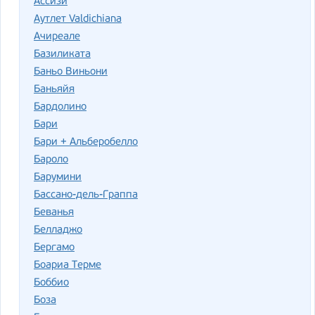
Ассизи
Аутлет Valdichiana
Ачиреале
Базиликата
Баньо Виньони
Баньяйя
Бардолино
Бари
Бари + Альберобелло
Бароло
Барумини
Бассано-дель-Граппа
Беванья
Белладжо
Бергамо
Боариа Терме
Боббио
Боза