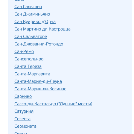
Сан Гальгано
Сан Джиминьяно
Сан Куирико д'Орча
Сан Мартино ди Кастроцца
Сан Сальваторе
Сан-Джованни-Ротондо
Сан-Ремо
Сансеполькро
Санта Тереза
Санта-Маргарита
Санта-Мария-ди-Леука
Санта-Мария-ли-Когинас
Сарнико
Сассо-ди-Кастальдо ("Лунные" мосты)
Сатурния
Сегеста
Сермонета