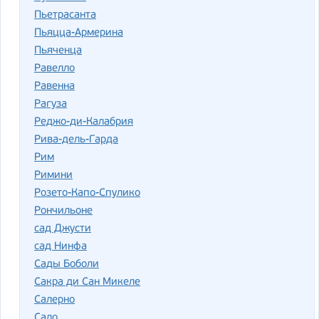
Пьетрасанта
Пьяцца-Армерина
Пьяченца
Равелло
Равенна
Рагуза
Реджо-ди-Калабрия
Рива-дель-Гарда
Рим
Римини
Розето-Капо-Спулико
Рончильоне
сад Джусти
сад Нинфа
Сады Боболи
Сакра ди Сан Микеле
Салерно
Сало