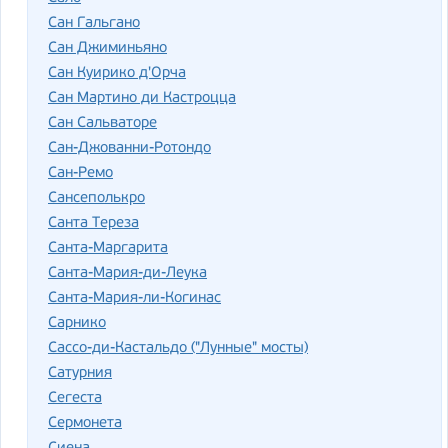
Сан Гальгано
Сан Джиминьяно
Сан Куирико д'Орча
Сан Мартино ди Кастроцца
Сан Сальваторе
Сан-Джованни-Ротондо
Сан-Ремо
Сансеполькро
Санта Тереза
Санта-Маргарита
Санта-Мария-ди-Леука
Санта-Мария-ли-Когинас
Сарнико
Сассо-ди-Кастальдо ("Лунные" мосты)
Сатурния
Сегеста
Сермонета