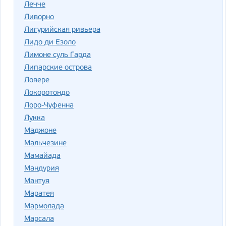
Лечче
Ливорно
Лигурийская ривьера
Лидо ди Езоло
Лимоне суль Гарда
Липарские острова
Ловере
Локоротондо
Лоро-Чуфенна
Лукка
Маджоне
Мальчезине
Мамайада
Мандурия
Мантуя
Маратея
Мармолада
Марсала