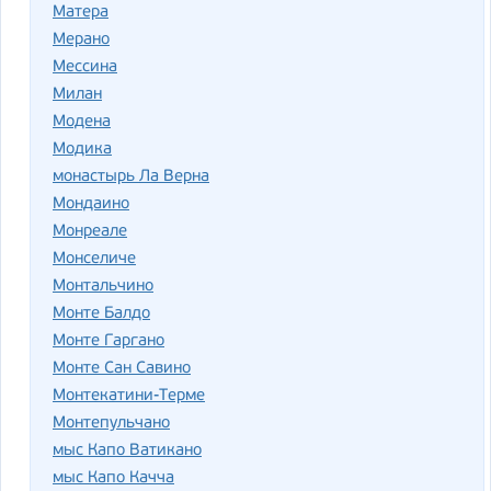
Матера
Мерано
Мессина
Милан
Модена
Модика
монастырь Ла Верна
Мондаино
Монреале
Монселиче
Монтальчино
Монте Балдо
Монте Гаргано
Монте Сан Савино
Монтекатини-Терме
Монтепульчано
мыс Капо Ватикано
мыс Капо Качча