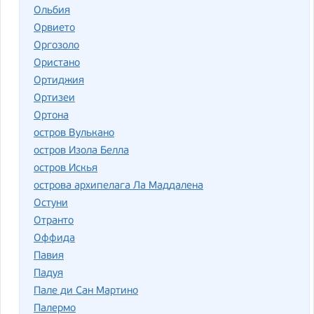
Ольбия
Орвието
Оргозоло
Ористано
Ортиджия
Ортизеи
Ортона
остров Вулькано
остров Изола Белла
остров Искья
острова архипелага Ла Маддалена
Остуни
Отранто
Оффида
Павия
Падуя
Пале ди Сан Мартино
Палермо