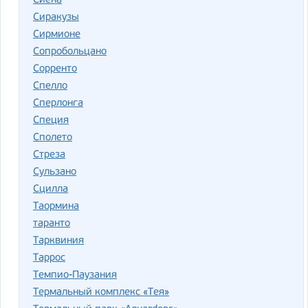
Сиена
Сиракузы
Сирмионе
Сопробольцано
Сорренто
Спелло
Сперлонга
Специя
Сполето
Стреза
Сульзано
Сцилла
Таормина
таранто
Тарквиния
Таррос
Темпио-Паузания
Термальный комплекс «Тея»