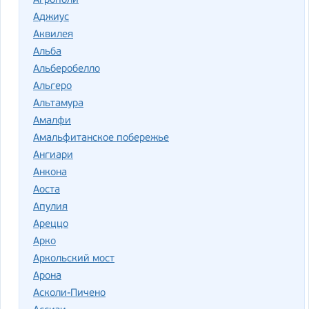
Агрополи
Аджиус
Аквилея
Альба
Альберобелло
Альгеро
Альтамура
Амалфи
Амальфитанское побережье
Ангиари
Анкона
Аоста
Апулия
Ареццо
Арко
Аркольский мост
Арона
Асколи-Пичено