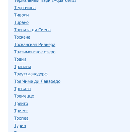
Термальный парк «Aquardens»
Террачина
Тиволи
Тирано
Торрита ди Сиена
Тоскана
Тосканская Ривьера
Тразименское озеро
Трани
Трапани
Трауттмансдорф
Тре Чиме ди Лаваредо
Тревизо
Тремеццо
Тренто
Триест
Тропеа
Турин