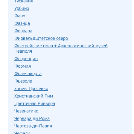
Тускания
Урбино
Фано
Фаэнца
Феррара
Фирвальдштетское озеро
Флегрейские поля + Археологический музей
Неаполя
Флоренция
Формия
Франчакорта
Фьезоле
холмы Просекко
Христианский Рим
Цветочная Ривьера
Чезенатико
Червара ди Рома
Чертоза-ди-Павия
Чефалу