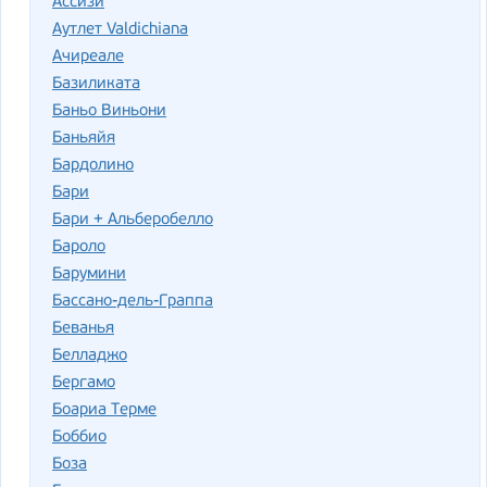
Ассизи
Аутлет Valdichiana
Ачиреале
Базиликата
Баньо Виньони
Баньяйя
Бардолино
Бари
Бари + Альберобелло
Бароло
Барумини
Бассано-дель-Граппа
Беванья
Белладжо
Бергамо
Боариа Терме
Боббио
Боза