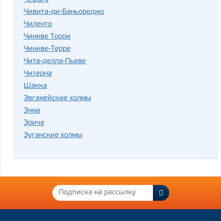
Чивита-ди-Баньореджо
Чиленто
Чинкве Торри
Чинкве-Терре
Чита-делла-Пьеве
Читерна
Шакка
Эвганейские холмы
Энна
Эриче
Эуганские холмы