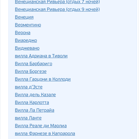
Венецианская Ривьера (отдых 7 ночей)
Венецианская Ривьера (отдых 9 ночей)
Венеция
Верментино
Верона
Виареджо
Виджевано
вилла Адриана в Тиволи
Вилла Барбариго
Вилла Боргезе
Вилла Гарцони в Коллоди
вилла д’Эсте
Вилла дель Казале
Вилла Карлотта
Вилла Ла Петрайа
вилла Ланте
Вилла Реале ди Марлиа
вилла Фарнезе в Капрарола