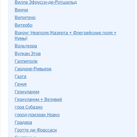
Вилла Эфрусси-де-Ротшильд
Винчи
Випитено
Витербо
Вокруг Неаполя (Казерта + Флегрейские поля +
Кумы)
Вольтерра
Вулкан Этна
Галлиполи
Гардоне-Ривьера
Гаэта
Генуя
Геркуланум
Геркуланум + Везувий
гора Субазио
город-призрак Крако
Градара
Гротте ди Фрассаси