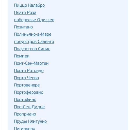
Пиццо Калабро
Плато Роза
побережье Одиссея
Позитано
Полиньяно-а-Маре
полуостров Саленто
Полуостров Синис
Помпеи
Понт-Сен-Мартен
Порто Ротондо
Порто Черво
Портовенере
Портоферрайо
Портофино
Пре-Сен-Дидье
Проприано
Пруды Клитунно
Путиньяно