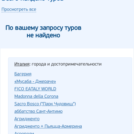
Просмотреть все
По вашему запросу туров
не найдено
Италия
: города и достопримечательности
Багерия
«Мусаба - Джераче»
FICO EATALY WORLD
Madonna della Corona
Sacro Bosco ("Парк Чудовищ")
аббатство Сант-Антимо
Агридженто
Агридженто + Пьяцца-Армерина