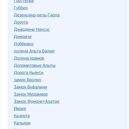
Гроттелье
Губбио
Дезенцано-дель-Гарда
Дерута
Джардини Наксос
Джераче
Доббиако
долина Альта Бадия
Долина храмов
Доломитовые Альпы
Дорога Кьянти
замок Бролио
Замок Буфалини
Замок Мирамаре
Замок Фумоне+Алатри
Иврея
Казерта
Кальяри