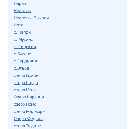
Нарни
Неаполь
Неаполь+Помпеи
Ното
о. Капри
о. Мурано
о. Сицилия
о.Бурано
о.Сардиния
о.Эльба
озеро Брайес
озеро Гарда
озеро Изео
Озеро Карецца
озеро Комо
озеро Маджоре
Озеро Федайя
озеро Эндине