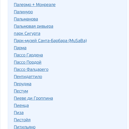
Палермо + Монреале
Палинуро
Пальманова
Пальмовая ривьера
парк Сигурта
Парк-музей Санта-Барбара (MuSaBa)
Парма
Пассо Гардена
Пассо Пордой
Пассо Фалцарего
Пентидаттило
Перуджа
Пестум
Пиеве ди Гроппина
Пиенца
Пиза
Пистойя
Питильяно