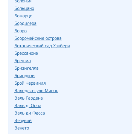
Болонья
Больцано
Бомарцо
Бордигера
Борро
Борромейские острова
Ботанический сад Хэнбери
Брессаноне
Брешиа
Бризигелла
Бриндизи
Брой Червиния
Валеджо-суль-Минчо
Валь Гардена
Валь д’ Орча
Валь ди Фасса
Везувий
Венето