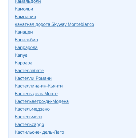
Камальдоли
Камольи
Кампания
канатная дорога Skyway Montebianco
Канацеи
Капальбио
Капрарола
Капуа
Каррара
Кастеллабате
Кастелли Романи
Кастеллина-ин-Кьянти
Кастель дель Монте
Кастельветро-ди-Модена
Кастельмедзано
Кастельмола
Кастельсардо
Кастильоне- дель-Лаго